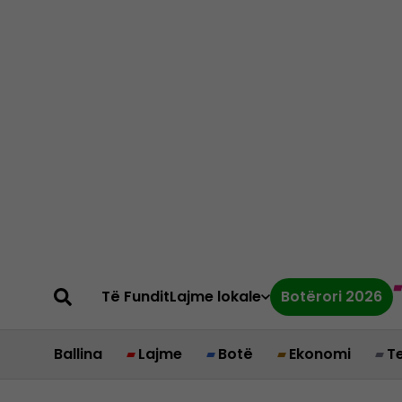
Të Fundit
Lajme lokale
Botërori 2026
Ballina
Lajme
Botë
Ekonomi
T