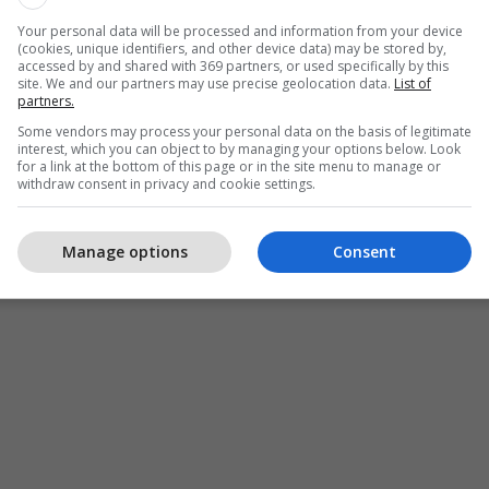
irjen e rendit dhe ligjit andej. Mos keni merak veriu
Your personal data will be processed and information from your device
publikës së Kosovës, nuk është dhuratë e
(cookies, unique identifiers, and other device data) may be stored by,
accessed by and shared with 369 partners, or used specifically by this
site. We and our partners may use precise geolocation data.
List of
saj nomenklature me veprimet e Listës serbe duan
partners.
sjen tonë. Edhe ata atje dhe këta këtu siç duket i
Some vendors may process your personal data on the basis of legitimate
interest, which you can object to by managing your options below. Look
më në fund në veri kemi rrugë me emrin ‘'ISA
for a link at the bottom of this page or in the site menu to manage or
hkruar Pacolli. /Telegrafi/
withdraw consent in privacy and cookie settings.
Manage options
Consent