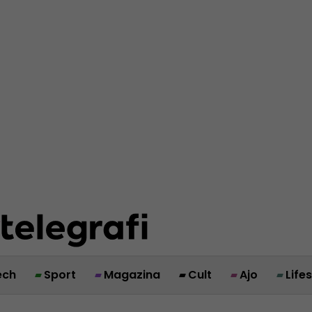
ech
Sport
Magazina
Cult
Ajo
Life