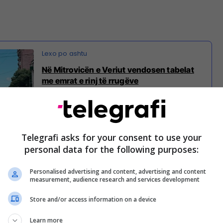
Në Mitrovicën e Veriut vendosen tabelat
me emrat e rinj të rrugëve
Telegrafi asks for your consent to use your
i në Facebook, Pacolli kritikoi kundërshtarët e
personal data for the following purposes:
ke thënë se po reagojnë ata që dikur, sipas saj, nuk
in në veri të Kosovës.
Personalised advertising and content, advertising and content
measurement, audience research and services development
 nga ata që edhe nuk është e çuditshme që
Store and/or access information on a device
ikur as nuk arrinin të shkelnin në veri se lëre më të
igj andej. E sot pikërisht këta na sillën si të
Learn more