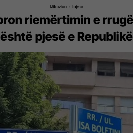
Mitrovica
>
Lajme
bron riemërtimin e rrugë
u është pjesë e Republik