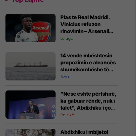
Plas te Real Madridi,
Vinicius refuzon
rinovimin – Arsenali
gati ofertën 140
La Liga
milionëshe
14 vende mbështesin
propozimin e aleancës
shumëkombëshe të
mbrojtjes detare të
Azia
udhëhequr nga Arabia
Saudite
"Nëse është përfshirë,
ka gabuar rëndë, nuk i
falet", Abdixhiku i çon
“selam” Përparim
Politikë
Ramës
Abdixhiku i mbijetoi