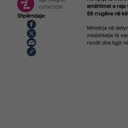
Nga
Telegrafi
emërtimet e reja 
03/06/2026
88 rrugëve në k
Ministrja në detyr
mbështetje të vend
rendit dhe ligjit n