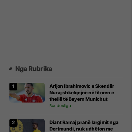
Nga Rubrika
Arijon Ibrahimovic e Skendër
Nuraj shkëlqejnë në fitoren e
thellë të Bayern Munichut
Bundesliga
Diant Ramaj pranë largimit nga
Dortmundi, nuk udhëton me