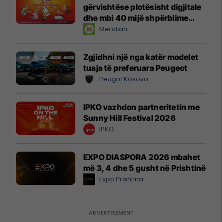
gërvishtëse plotësisht digjitale
dhe mbi 40 mijë shpërblime
instant!
Meridian
Zgjidhni një nga katër modelet
tuaja të preferuara Peugeot
Peugot Kosova
IPKO vazhdon partneritetin me
Sunny Hill Festival 2026
IPKO
EXPO DIASPORA 2026 mbahet
më 3, 4 dhe 5 gusht në Prishtinë
Expo Prishtina