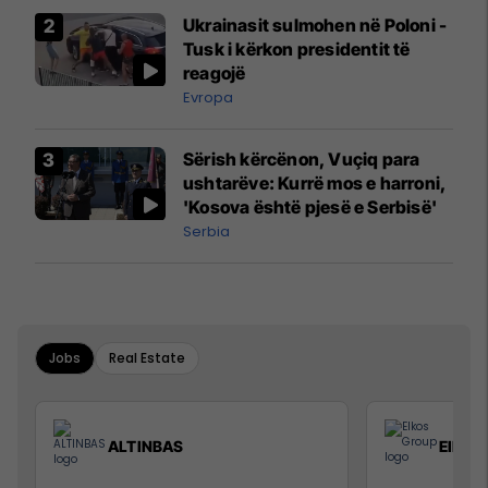
Airways që po shkonte drejt
Ukrainasit sulmohen në Poloni -
Mançesterit
Tusk i kërkon presidentit të
reagojë
Evropa
Sërish kërcënon, Vuçiq para
ushtarëve: Kurrë mos e harroni,
'Kosova është pjesë e Serbisë'
Serbia
Jobs
Real Estate
ALTINBAS
Elkos