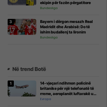
ekipin për fazën përgatitore
Bundesliga
Bayern i dërgon mesazh Real
Madridit dhe Arabisë: Do të
ishim budallenj ta lironim
Bundesliga
Në trend Botë
14-vjeçari ndihmon policinë
britanike për një telefonatë të
rreme, aeroplanët luftarakë u
ngritën në ajër për të
Evropa
interceptuar fluturaken e Qatar