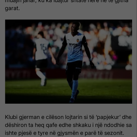
muajin janar, ku ka luajtur shtatë herë në të gjitha
garat.
Klubi gjerman e cilëson lojtarin si të ‘papjekur’ dhe
dëshiron ta heq qafe edhe shkaku i një ndodhie sa
ishte pjesë e tyre në gjysmën e parë të sezonit.