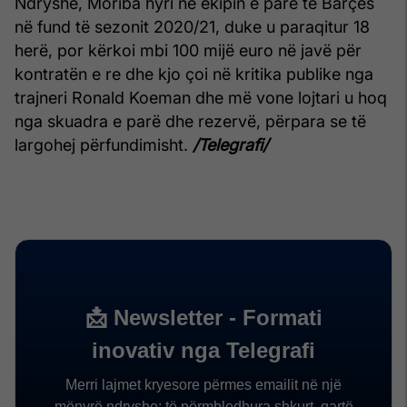
Ndryshe, Moriba hyri në ekipin e parë të Barçës
në fund të sezonit 2020/21, duke u paraqitur 18
herë, por kërkoi mbi 100 mijë euro në javë për
kontratën e re dhe kjo çoi në kritika publike nga
trajneri Ronald Koeman dhe më vone lojtari u hoq
nga skuadra e parë dhe rezervë, përpara se të
largohej përfundimisht.
/Telegrafi/