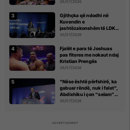
e Prenga
26/07/2026
Gjithçka që ndodhi në
Kuvendin e
jashtëzakonshëm të LDK-
së
30/07/2026
Fjalët e para të Joshuas
pas fitores me nokaut ndaj
Kristian Prengës
26/07/2026
"Nëse është përfshirë, ka
gabuar rëndë, nuk i falet",
Abdixhiku i çon “selam”
Përparim Ramës
30/07/2026