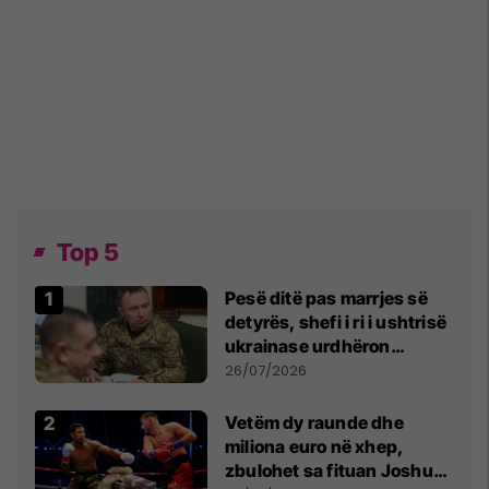
Top 5
Pesë ditë pas marrjes së
detyrës, shefi i ri i ushtrisë
ukrainase urdhëron
kontroll të madh
26/07/2026
Vetëm dy raunde dhe
miliona euro në xhep,
zbulohet sa fituan Joshua