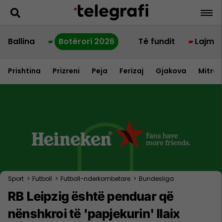
Ballina
Botërori 2026
Të fundit
Lajme
Prishtina
Prizreni
Peja
Ferizaj
Gjakova
Mitrov
Sport
>
Futboll
>
Futboll-nderkombetare
>
Bundesliga
RB Leipzig është penduar që
nënshkroi të 'papjekurin' Ilaix