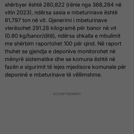
shërbyer është 280,822 (rënie nga 368,284 në
vitin 2023), ndërsa sasia e mbeturinave është
81,797 ton në vit. Gjenerimi i mbeturinave
vlerësohet 291.28 kilogramë për banor në vit
(0.80 kg/banor/ditë), ndërsa shkalla e mbulimit
me shërbim raportohet 100 për qind. Në raport
thuhet se gjendja e deponive monitorohet në
mënyrë sistematike dhe se komuna është në
fazën e sigurimit të lejes mjedisore komunale për
deponinë e mbeturinave të vëllimshme.