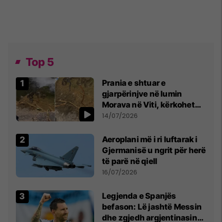
Top 5
Prania e shtuar e
gjarpërinjve në lumin
Morava në Viti, kërkohet
kujdes nga qytetarët
14/07/2026
Aeroplani më i ri luftarak i
Gjermanisë u ngrit për herë
të parë në qiell
16/07/2026
Legjenda e Spanjës
befason: Lë jashtë Messin
dhe zgjedh argjentinasin