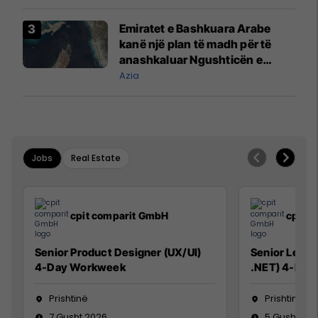
prodhim
Emiratet e Bashkuara Arabe
kanë një plan të madh për të
anashkaluar Ngushticën e
Hormuzit
Azia
Jobs
Real Estate
cpit comparit GmbH
cpit 
Senior Product Designer (UX/UI)
Senior Lead 
4-Day Workweek
.NET) 4-Day
Prishtinë
Prishtinë
7 Gusht 2026
5 Gusht 20