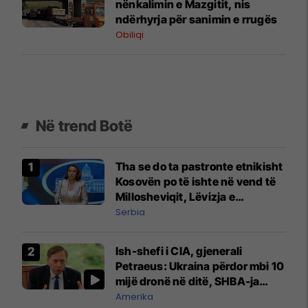
nënkalimin e Mazgitit, nis
ndërhyrja për sanimin e rrugës
Obiliqi
Në trend Botë
Tha se do ta pastronte etnikisht
Kosovën po të ishte në vend të
Millosheviqit, Lëvizja e
Qytetarëve të Lirë në Serbi
Serbia
kërkon shkarkimin e
menjëhershëm të Snezhana
Ish-shefi i CIA, gjenerali
Paunoviq
Petraeus: Ukraina përdor mbi 10
mijë dronë në ditë, SHBA-ja
mbetet shumë prapa në
Amerika