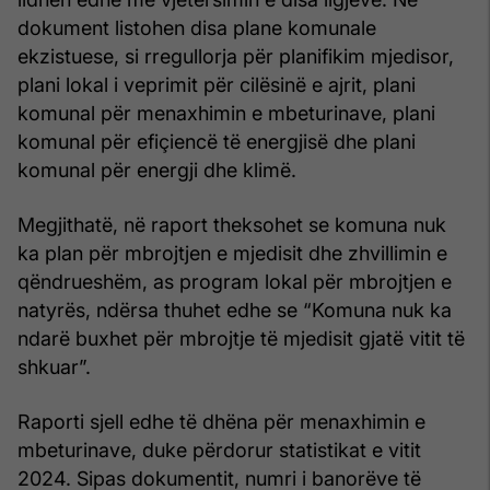
dokument listohen disa plane komunale
ekzistuese, si rregullorja për planifikim mjedisor,
plani lokal i veprimit për cilësinë e ajrit, plani
komunal për menaxhimin e mbeturinave, plani
komunal për efiçiencë të energjisë dhe plani
komunal për energji dhe klimë.
Megjithatë, në raport theksohet se komuna nuk
ka plan për mbrojtjen e mjedisit dhe zhvillimin e
qëndrueshëm, as program lokal për mbrojtjen e
natyrës, ndërsa thuhet edhe se “Komuna nuk ka
ndarë buxhet për mbrojtje të mjedisit gjatë vitit të
shkuar”.
Raporti sjell edhe të dhëna për menaxhimin e
mbeturinave, duke përdorur statistikat e vitit
2024. Sipas dokumentit, numri i banorëve të