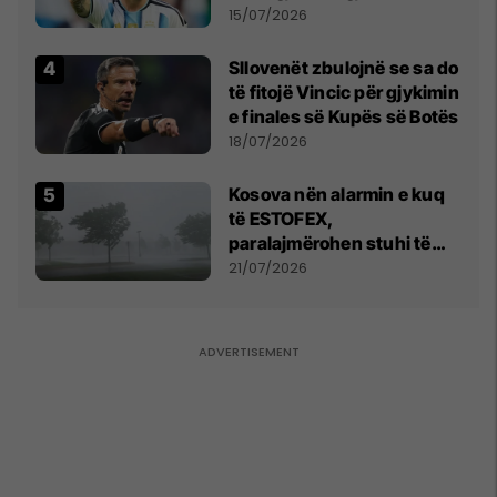
më të mirë në botë
15/07/2026
Sllovenët zbulojnë se sa do
të fitojë Vincic për gjykimin
e finales së Kupës së Botës
18/07/2026
Kosova nën alarmin e kuq
të ESTOFEX,
paralajmërohen stuhi të
fuqishme me breshër dhe
21/07/2026
erëra të forta