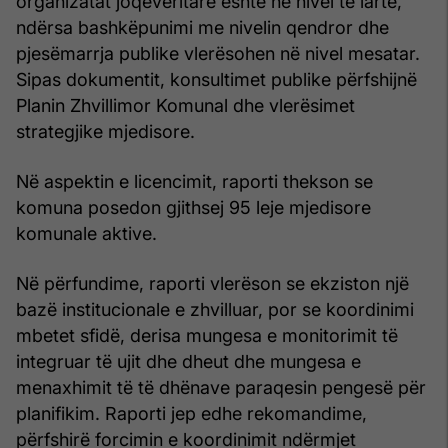
organizatat joqeveritare është në nivel të lartë,
ndërsa bashkëpunimi me nivelin qendror dhe
pjesëmarrja publike vlerësohen në nivel mesatar.
Sipas dokumentit, konsultimet publike përfshijnë
Planin Zhvillimor Komunal dhe vlerësimet
strategjike mjedisore.
Në aspektin e licencimit, raporti thekson se
komuna posedon gjithsej 95 leje mjedisore
komunale aktive.
Në përfundime, raporti vlerëson se ekziston një
bazë institucionale e zhvilluar, por se koordinimi
mbetet sfidë, derisa mungesa e monitorimit të
integruar të ujit dhe dheut dhe mungesa e
menaxhimit të të dhënave paraqesin pengesë për
planifikim. Raporti jep edhe rekomandime,
përfshirë forcimin e koordinimit ndërmjet