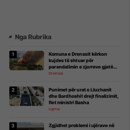
Nga Rubrika
Komuna e Drenasit kërkon
kujdes të shtuar për
parandalimin e zjarreve gjatë
temperaturave të larta
Drenasi
Punimet për urat e Lluzhanit
dhe Bardhoshit drejt finalizimit,
flet ministri Basha
Lajme
Zgjidhet problemi i ujërave në