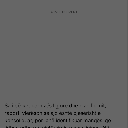
Sa i përket kornizës ligjore dhe planifikimit,
raporti vlerëson se ajo është pjesërisht e
konsoliduar, por janë identifikuar mangësi që
lidhen edhe me vjetërsimin e disa ligjeve. Në