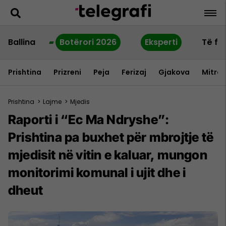
Ballina
Botërori 2026
Eksperti
Të fu
Prishtina
Prizreni
Peja
Ferizaj
Gjakova
Mitrov
Prishtina
>
Lajme
>
Mjedis
Raporti i “Ec Ma Ndryshe”:
Prishtina pa buxhet për mbrojtje të
mjedisit në vitin e kaluar, mungon
monitorimi komunal i ujit dhe i
dheut