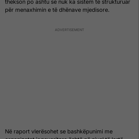
thekson po ashtu se nuk ka sistem të strukturuar
për menaxhimin e të dhënave mjedisore.
Në raport vlerësohet se bashkëpunimi me