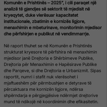
Komunën e Prishtinës – 2025”, i cili paraqet një
analizë të gjendjes së sektorit të mjedisit në
kryeqytet, duke vlerësuar kapacitetet
institucionale, zbatimin e kornizës ligjore,
menaxhimin e mbeturinave, monitorimin mjedisor
dhe përfshirjen e publikut në vendimmarrje.
Në raport thuhet se në Komunën e Prishtinës
strukturat kryesore të përfshira në menaxhimin
mjedisor janë Drejtoria e Shërbimeve Publike,
Drejtoria për Menaxhimin e Hapësirave Publike
dhe Parqeve, si dhe Drejtoria e Urbanizmit. Sipas
raportit, numri i stafit nuk vlerësohet i
mjaftueshëm për përmbushjen e detyrave të
përcaktuara me kornizën ligjore, ndërsa
shpërndarja e përgjegjësive ndërmjet drejtorive
mund të ndikojë në koordinimin dhe efikasitetin.