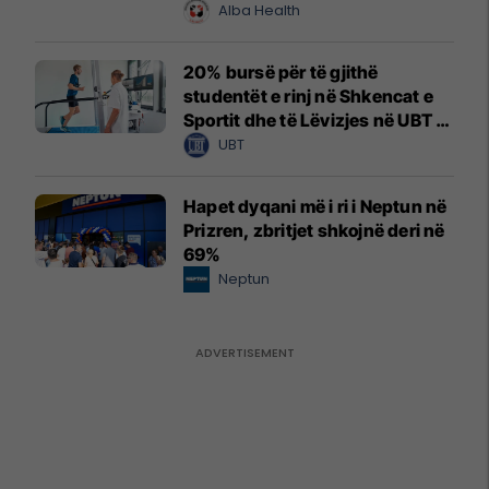
Alba Health
20% bursë për të gjithë
studentët e rinj në Shkencat e
Sportit dhe të Lëvizjes në UBT –
vendet janë të limituara
UBT
Hapet dyqani më i ri i Neptun në
Prizren, zbritjet shkojnë deri në
69%
Neptun