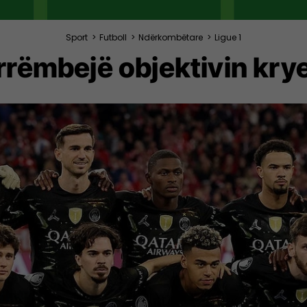
Sport
>
Futboll
>
Ndërkombëtare
>
Ligue 1
 rrëmbejë objektivin kry