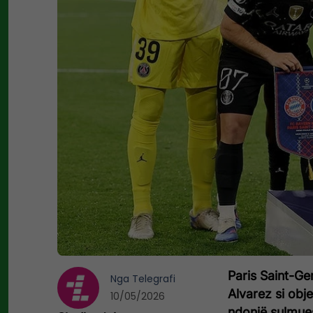
Paris Saint-Ge
Nga
Telegrafi
Alvarez si obje
10/05/2026
ndonjë sulmues 