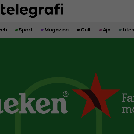
ech
Sport
Magazina
Cult
Ajo
Life