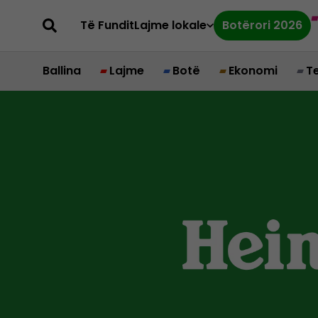
Të Fundit
Lajme lokale
Botërori 2026
Ballina
Lajme
Botë
Ekonomi
T