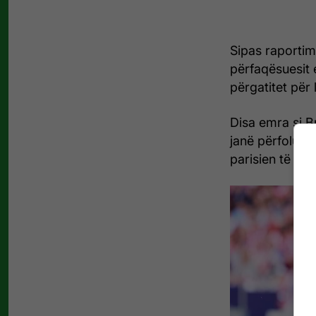
Sipas raporti
përfaqësuesit 
përgatitet për
Disa emra si 
janë përfolur 
parisien të eks