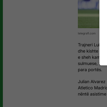
telegrafi.com
Trajneri Luis E
dhe kishte kërk
e sheh kampion
sulmuese, falë f
para portës.
Julian Alvarez
Atletico Madri
nëntë asistime 