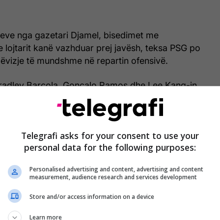
meve nga gazetari Djamel, bisedimet me
e lojtarit kanë vazhduar prej javësh, teksa PSG po
 lëvizje të mundshme në repartin ofensivë.
Bradley Barcola, Goncalo Ramos dhe Lee Kang-in
për largime të mundshme, duke e shtyrë klubin
plorojë herët alternativa elitare në sulm.
Telegrafi asks for your consent to use your
personal data for the following purposes:
Personalised advertising and content, advertising and content
measurement, audience research and services development
Store and/or access information on a device
Learn more