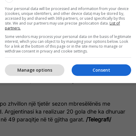
Your personal data will be processed and information from your device
(cookies, unique identifiers, and other device data) may be stored by,
accessed by and shared with 369 partners, or used specifically by this
site. We and our partners may use precise geolocation data.
List of
partners.
Some vendors may process your personal data on the basis of legitimate
interest, which you can object to by managing your options below. Look
for a link at the bottom of this page or in the site menu to manage or
withdraw consent in privacy and cookie settings.
nrique është një admirues i madh i Julian Alvarez
uar transferimin e tij që dy vite më parë. Spanjolli
Manage options
Consent
in e botës si përforcimin ideal për skemën e tij
leksibilitetit, intensitetit në lojë dhe efikasitetit
 po zhvillon një tjetër sezon mbresëlënës me
d. Argjentinasi ka realizuar 20 gola dhe ka dhuruar
në 49 paraqitje në të gjitha garat.
/Telegrafi/