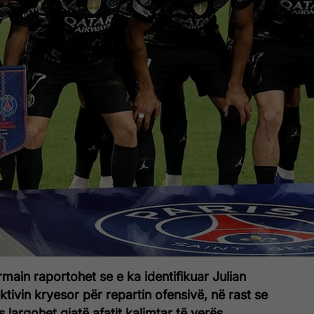
rmain
raportohet se e ka identifikuar Julian
ktivin kryesor për repartin ofensivë, në rast se
largohet gjatë afatit kalimtar të verës.