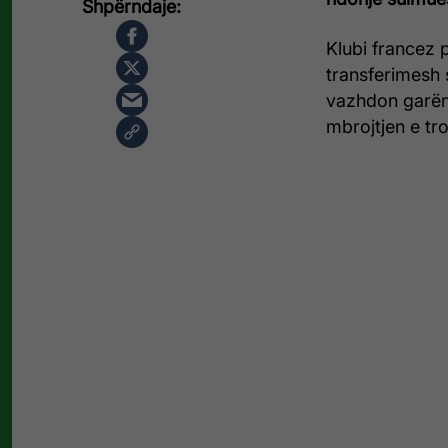
Klubi francez p
transferimesh 
vazhdon garën 
mbrojtjen e tr