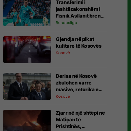
Transferimi i
jashtëzakonshëm i
Fisnik Asllanit brenda
Bundesligës po bëhet
Bundesliga
gjithnjë e më konkret
- detajet e fundit
Gjendja në pikat
kufitare të Kosovës
Kosovë
Derisa në Kosovë
zbulohen varre
masive, retorika e
zyrtarëve serbë
Kosovë
rikthen narrativat e
viteve ’90
Zjarr në një shtëpi në
Matiçan të
Prishtinës,