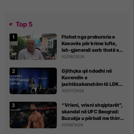
Top 5
Ftohet nga prokuroria e
Kosovës për krime lufte,
ish-gjenerali serb thotë se
dikush e tradhtoi në
02/08/2026
Beograd
Gjithçka që ndodhi në
Kuvendin e
jashtëzakonshëm të LDK-
së
30/07/2026
“Vrisni, vrisni shqiptarët”,
skandal në UFC Beograd:
Buzukja u përball me thirrje
anti-shqiptare nga
01/08/2026
tribunat