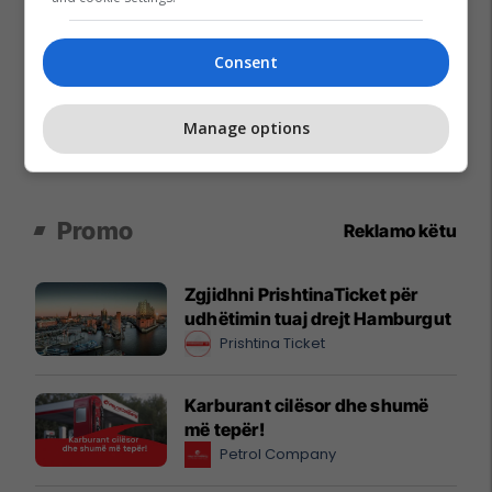
Consent
Manage options
Promo
Reklamo këtu
Zgjidhni PrishtinaTicket për
udhëtimin tuaj drejt Hamburgut
Prishtina Ticket
Karburant cilësor dhe shumë
më tepër!
Petrol Company