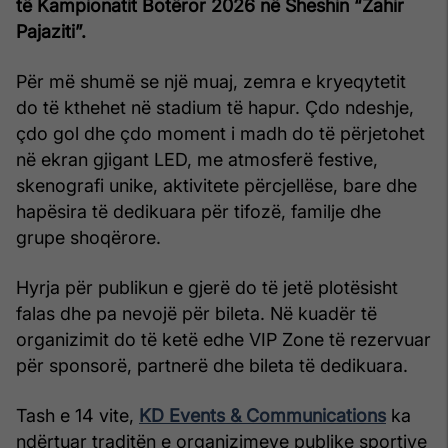
të Kampionatit Botëror 2026 në Sheshin “Zahir
Pajaziti”.
Për më shumë se një muaj, zemra e kryeqytetit
do të kthehet në stadium të hapur. Çdo ndeshje,
çdo gol dhe çdo moment i madh do të përjetohet
në ekran gjigant LED, me atmosferë festive,
skenografi unike, aktivitete përcjellëse, bare dhe
hapësira të dedikuara për tifozë, familje dhe
grupe shoqërore.
Hyrja për publikun e gjerë do të jetë plotësisht
falas dhe pa nevojë për bileta. Në kuadër të
organizimit do të ketë edhe VIP Zone të rezervuar
për sponsorë, partnerë dhe bileta të dedikuara.
Tash e 14 vite,
KD Events & Communications
ka
ndërtuar traditën e organizimeve publike sportive