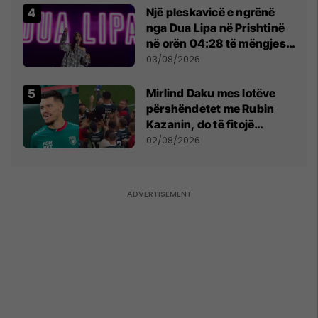
Një pleskavicë e ngrënë
nga Dua Lipa në Prishtinë
në orën 04:28 të mëngjesit
- dhe bota digjitale serbe
03/08/2026
shpall gjendjen e luftës
Mirlind Daku mes lotëve
përshëndetet me Rubin
Kazanin, do të fitojë
miliona te Spartak Moska
02/08/2026