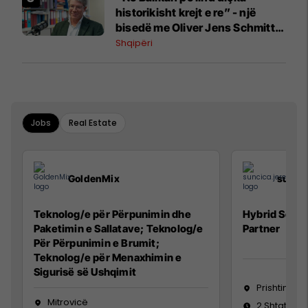
historikisht krejt e re” - një
bisedë me Oliver Jens Schmitt
mbi protestat në Shqipëri dhe të
Shqipëri
kaluarën e rajonit
Jobs
Real Estate
GoldenMix
sunci
Teknolog/e për Përpunimin dhe
Hybrid Senio
Paketimin e Sallatave; Teknolog/e
Partner
Për Përpunimin e Brumit;
Teknolog/e për Menaxhimin e
Sigurisë së Ushqimit
Prishtinë
Mitrovicë
2 Shtator 2