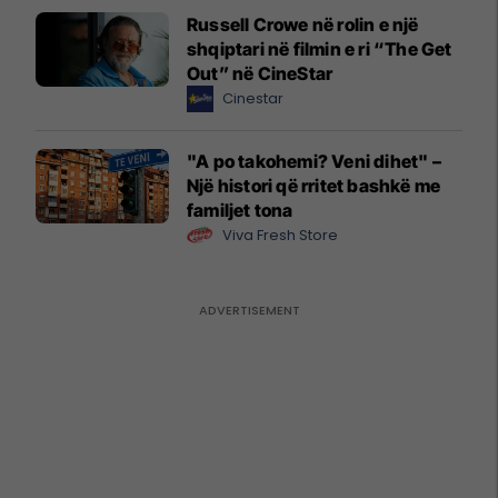
Russell Crowe në rolin e një
shqiptari në filmin e ri “The Get
Out” në CineStar
Cinestar
"A po takohemi? Veni dihet" –
Një histori që rritet bashkë me
familjet tona
Viva Fresh Store