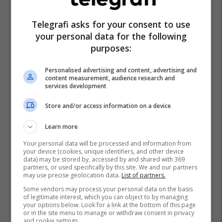
Telegrafi asks for your consent to use
your personal data for the following
purposes:
Personalised advertising and content, advertising and
content measurement, audience research and
services development
Store and/or access information on a device
Learn more
Your personal data will be processed and information from
your device (cookies, unique identifiers, and other device
data) may be stored by, accessed by and shared with 369
partners, or used specifically by this site. We and our partners
may use precise geolocation data.
List of partners.
Some vendors may process your personal data on the basis
of legitimate interest, which you can object to by managing
your options below. Look for a link at the bottom of this page
or in the site menu to manage or withdraw consent in privacy
and cookie settings.