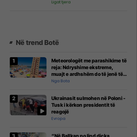
Ligat tjera
Në trend Botë
Meteorologët me parashikime të
reja: Ndryshime ekstreme,
muajt e ardhshëm do të jenë të
pazakontë
Nga Bota
Ukrainasit sulmohen në Poloni -
Tusk i kërkon presidentit të
reagojë
Evropa
“Në Ballkan po lind diçka