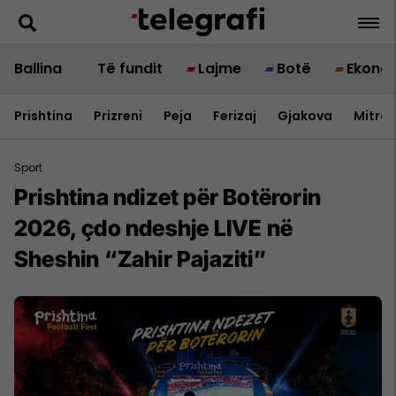
Ballina
Të fundit
Lajme
Botë
Ekono
Prishtina
Prizreni
Peja
Ferizaj
Gjakova
Mitrov
Sport
Prishtina ndizet për Botërorin
2026, çdo ndeshje LIVE në
Sheshin “Zahir Pajaziti”