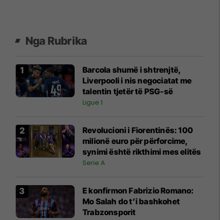
Nga Rubrika
Barcola shumë i shtrenjtë,
Liverpooli i nis negociatat me
talentin tjetër të PSG-së
Ligue 1
Revolucioni i Fiorentinës: 100
milionë euro për përforcime,
synimi është rikthimi mes elitës
Serie A
E konfirmon Fabrizio Romano:
Mo Salah do t’i bashkohet
Trabzonsporit