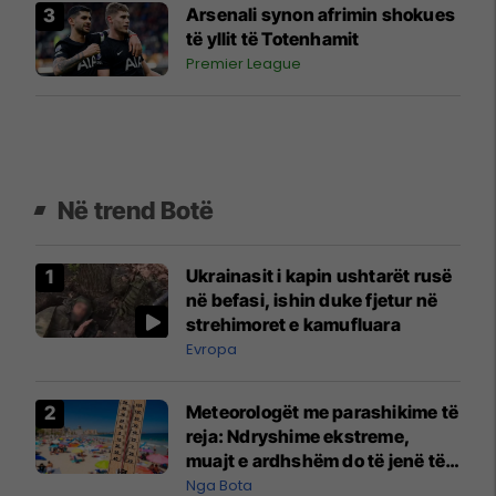
Arsenali synon afrimin shokues
të yllit të Totenhamit
Premier League
Në trend Botë
Ukrainasit i kapin ushtarët rusë
në befasi, ishin duke fjetur në
strehimoret e kamufluara
Evropa
Meteorologët me parashikime të
reja: Ndryshime ekstreme,
muajt e ardhshëm do të jenë të
pazakontë
Nga Bota