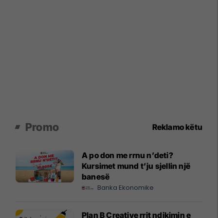
Promo
Reklamo këtu
A po don me rrnu n’deti?
Kursimet mund t’ju sjellin një
banesë
Banka Ekonomike
Plan B Creative rrit ndikimin e