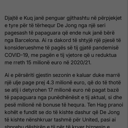
Djajtë e Kuq janë penguar gjithashtu në përpjekjet
e tyre për të tërhequr De Jong nga një seri
pagesash të papaguara që ende nuk janë bërë
nga Barcelona. Ai ra dakord të shtyjë një pjesë të
konsiderueshme të pagës së tij gjatë pandemisë
COVID-19, me pagën e tij vjetore që u reduktua
me rreth 15 milionë euro në 2020/21.
Ai e përsëriti gjestin sezonin e kaluar duke marrë
një ulje page prej 4.3 milionë euro, që do të thotë
se atij i detyrohen 17 milionë euro në pagat bazë
të papaguara nga punëdhënësit e tij aktual, si dhe
pesë milionë në bonuse të hequra. Ten Hag pranoi
kohët e fundit se do të kishte dashur që De Jong
të kishte nënshkruar tashmë për United, pasi ai
shprehu dëshirën e tij për të kryer biznesin e