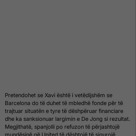
Pretendohet se Xavi është i vetëdijshëm se
Barcelona do të duhet të mbledhë fonde për të
trajtuar situatën e tyre të dëshpëruar financiare
dhe ka sanksionuar largimin e De Jong si rezultat.
Megjithatë, spanjolli po refuzon të përjashtojë
mundësinë që United të dështojë të sigurojë