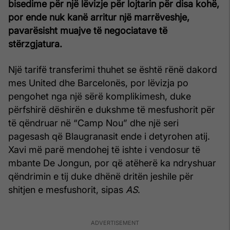
bisedime për një lëvizje për lojtarin për disa kohë,
por ende nuk kanë arritur një marrëveshje,
pavarësisht muajve të negociatave të
stërzgjatura.
Një tarifë transferimi thuhet se është rënë dakord
mes United dhe Barcelonës, por lëvizja po
pengohet nga një sërë komplikimesh, duke
përfshirë dëshirën e dukshme të mesfushorit për
të qëndruar në “Camp Nou” dhe një seri
pagesash që Blaugranasit ende i detyrohen atij.
Xavi më parë mendohej të ishte i vendosur të
mbante De Jongun, por që atëherë ka ndryshuar
qëndrimin e tij duke dhënë dritën jeshile për
shitjen e mesfushorit, sipas
AS
.