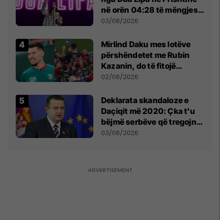
në orën 04:28 të mëngjesit
- dhe bota digjitale serbe
03/08/2026
shpall gjendjen e luftës
Mirlind Daku mes lotëve
përshëndetet me Rubin
Kazanin, do të fitojë
miliona te Spartak Moska
02/08/2026
​Deklarata skandaloze e
Daçiqit më 2020: Çka t'u
bëjmë serbëve që tregojnë
ku janë varrosur shqiptarët
03/08/2026
në Serbi