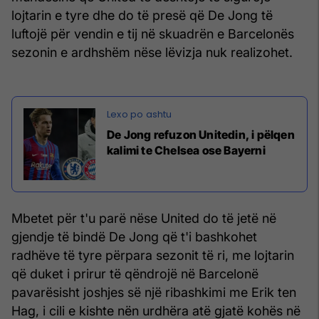
lojtarin e tyre dhe do të presë që De Jong të
luftojë për vendin e tij në skuadrën e Barcelonës
sezonin e ardhshëm nëse lëvizja nuk realizohet.
De Jong refuzon Unitedin, i pëlqen
kalimi te Chelsea ose Bayerni
Mbetet për t'u parë nëse United do të jetë në
gjendje të bindë De Jong që t'i bashkohet
radhëve të tyre përpara sezonit të ri, me lojtarin
që duket i prirur të qëndrojë në Barcelonë
pavarësisht joshjes së një ribashkimi me Erik ten
Hag, i cili e kishte nën urdhëra atë gjatë kohës në