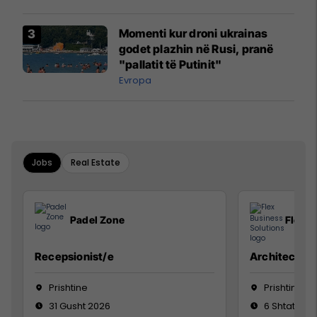
Momenti kur droni ukrainas
godet plazhin në Rusi, pranë
"pallatit të Putinit"
Evropa
Jobs
Real Estate
Padel Zone
Flex B
Recepsionist/e
Architect
Prishtine
Prishtinë
31 Gusht 2026
6 Shtator 2