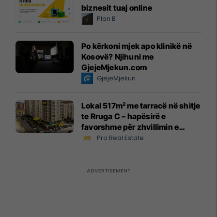
biznesit tuaj online
Plan B
Po kërkoni mjek apo klinikë në
Kosovë? Njihuni me
GjejeMjekun.com
GjejeMjekun
Lokal 517m² me tarracë në shitje
te Rruga C – hapësirë e
favorshme për zhvillimin e
biznesit #15796
Pro Real Estate