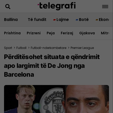
Ballina
Të fundit
Lajme
Botë
Ekono
Prishtina
Prizreni
Peja
Ferizaj
Gjakova
Mitrov
Sport
>
Futboll
>
Futboll-nderkombetare
>
Premier League
Përditësohet situata e qëndrimit
apo largimit të De Jong nga
Barcelona