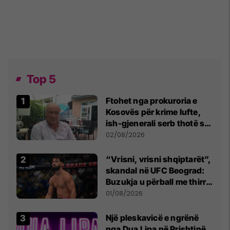
Top 5
Ftohet nga prokuroria e
Kosovës për krime lufte,
ish-gjenerali serb thotë se
dikush e tradhtoi në
02/08/2026
Beograd
“Vrisni, vrisni shqiptarët”,
skandal në UFC Beograd:
Buzukja u përball me thirrje
anti-shqiptare nga
01/08/2026
tribunat
Një pleskavicë e ngrënë
nga Dua Lipa në Prishtinë