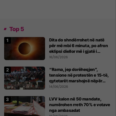
Top 5
Dita do shndërrohet në natë
për më mbi 6 minuta, po afron
eklipsi diellor më i gjatë i
shekullit të 21-të
16/06/2026
“Rama, jep dorëheqjen”,
tensione në protestën e 15-të,
qytetarët marshojnë nëpër
kryeqytet
14/06/2026
LVV kalon në 50 mandate,
numërohen rreth 70% e votave
nga ambasadat