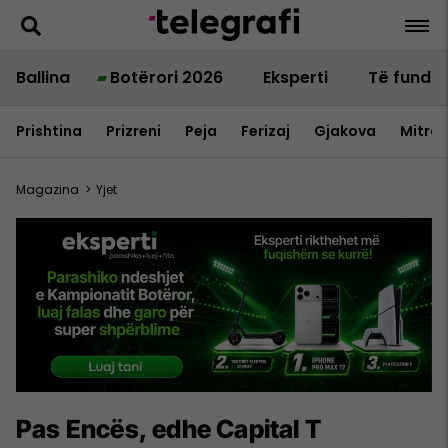
Ballina
Botërori 2026
Eksperti
Të fundit
Prishtina
Prizreni
Peja
Ferizaj
Gjakova
Mitrov
Magazina
>
Yjet
Pas Encës, edhe Capital T