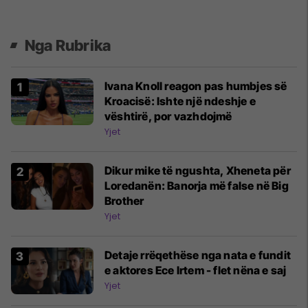
Nga Rubrika
Ivana Knoll reagon pas humbjes së
Kroacisë: Ishte një ndeshje e
vështirë, por vazhdojmë
Yjet
Dikur mike të ngushta, Xheneta për
Loredanën: Banorja më false në Big
Brother
Yjet
Detaje rrëqethëse nga nata e fundit
e aktores Ece Irtem - flet nëna e saj
Yjet