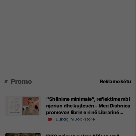
Promo
Reklamo këtu
“Shënime minimale”, reflektime mbi
njeriun dhe kujtesën – Meri Dishnica
promovon librin e ri në Librarinë
Dukagjini
Dukagjini Bookstore