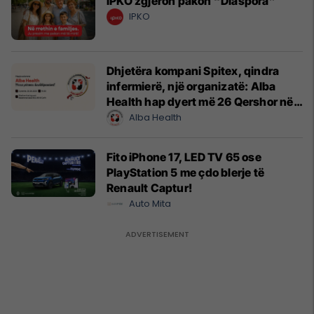
IPKO zgjeron pakon “Diaspora”
IPKO
Dhjetëra kompani Spitex, qindra
infermierë, një organizatë: Alba
Health hap dyert më 26 Qershor në
Cyrih
Alba Health
Fito iPhone 17, LED TV 65 ose
PlayStation 5 me çdo blerje të
Renault Captur!
Auto Mita