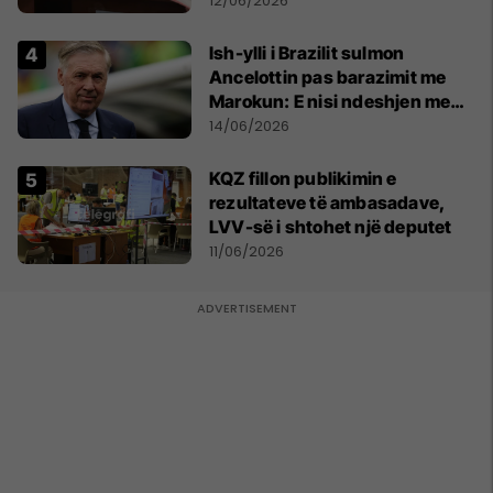
12/06/2026
Ish-ylli i Brazilit sulmon
Ancelottin pas barazimit me
Marokun: E nisi ndeshjen me
formacionin e gabuar
14/06/2026
KQZ fillon publikimin e
rezultateve të ambasadave,
LVV-së i shtohet një deputet
11/06/2026