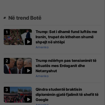
Në trend Botë
Trump: Sot i dhamë fund luftës me
Iranin, trupat do kthehen shumë
shpejt në shtëpi
Amerika
Trump ndërhyn pas tensionimit të
situatës mes Erdoganit dhe
Netanyahut
Amerika
Qindra studentë braktisin
diplomimin gjatë fjalimit të shefit të
Google
Amerika