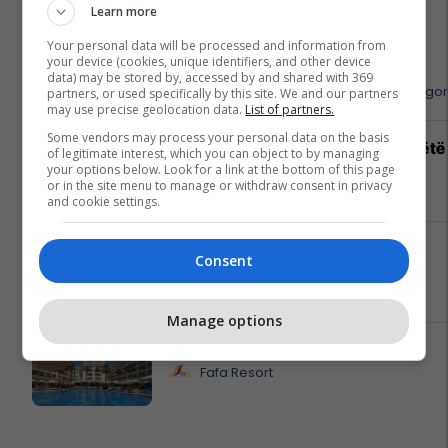
Learn more
Your personal data will be processed and information from
APR mendon për ju, diasporë –
your device (cookies, unique identifiers, and other device
mirësevini në shtëpi!
data) may be stored by, accessed by and shared with 369
APR - Asistencë E Përgjithshme Rrugo
partners, or used specifically by this site. We and our partners
may use precise geolocation data.
List of partners.
Some vendors may process your personal data on the basis
Hamburgeri ma kjut najher vjen këtë
of legitimate interest, which you can object to by managing
verë në Burger King
your options below. Look for a link at the bottom of this page
or in the site menu to manage or withdraw consent in privacy
Burger King
and cookie settings.
Me ju në çdo kilometër - EXFIS
Consent
EXFIS
Manage options
Këtë verë, zgjidh FAFA-n
Fafa Resort