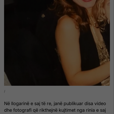
Në llogarinë e saj të re, janë publikuar disa video
dhe fotografi që rikthejnë kujtimet nga rinia e saj