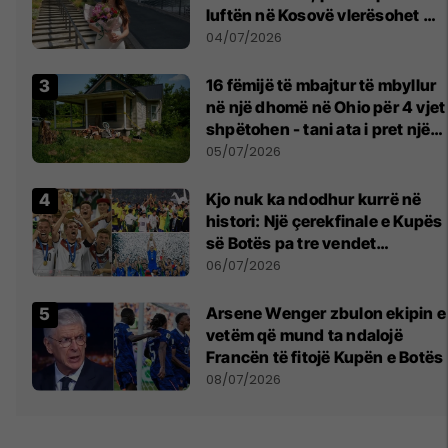
luftën në Kosovë vlerësohet me
notën më të lartë
04/07/2026
16 fëmijë të mbajtur të mbyllur
në një dhomë në Ohio për 4 vjet
shpëtohen - tani ata i pret një
sfidë e madhe
05/07/2026
Kjo nuk ka ndodhur kurrë në
histori: Një çerekfinale e Kupës
së Botës pa tre vendet
legjendare të futbollit
06/07/2026
Arsene Wenger zbulon ekipin e
vetëm që mund ta ndalojë
Francën të fitojë Kupën e Botës
08/07/2026