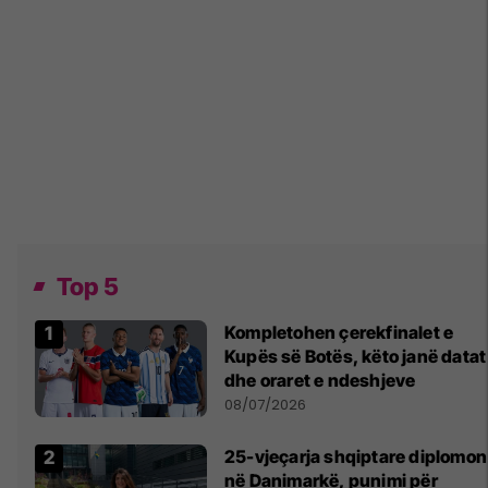
Top 5
Kompletohen çerekfinalet e
Kupës së Botës, këto janë datat
dhe oraret e ndeshjeve
08/07/2026
25-vjeçarja shqiptare diplomon
në Danimarkë, punimi për