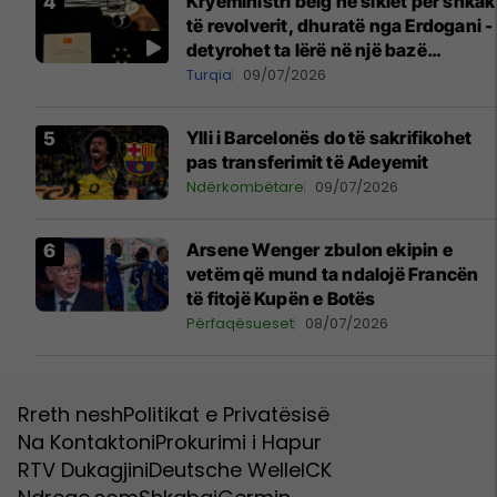
Kryeministri belg në siklet për shkak
të revolverit, dhuratë nga Erdogani -
detyrohet ta lërë në një bazë
ushtarake
Turqia
09/07/2026
Ylli i Barcelonës do të sakrifikohet
pas transferimit të Adeyemit
Ndërkombëtare
09/07/2026
Arsene Wenger zbulon ekipin e
vetëm që mund ta ndalojë Francën
të fitojë Kupën e Botës
Përfaqësueset
08/07/2026
Rreth nesh
Politikat e Privatësisë
Na Kontaktoni
Prokurimi i Hapur
RTV Dukagjini
Deutsche Welle
ICK