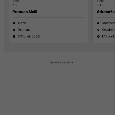
Pranues Malli
Arkatar/e
Tjera
Shërbim
Drenas
Krushë
17 Korrik 2026
17 Korri