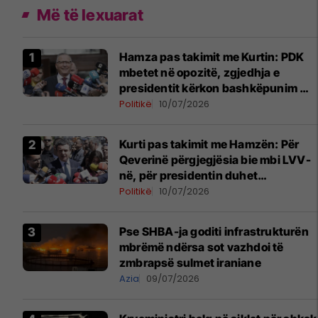
Më të lexuarat
Hamza pas takimit me Kurtin: PDK
mbetet në opozitë, zgjedhja e
presidentit kërkon bashkëpunim me
LVV-në
Politikë
10/07/2026
Kurti pas takimit me Hamzën: Për
Qeverinë përgjegjësia bie mbi LVV-
në, për presidentin duhet
bashkëpunim i të gjitha partive
Politikë
10/07/2026
Pse SHBA-ja goditi infrastrukturën
mbrëmë ndërsa sot vazhdoi të
zmbrapsë sulmet iraniane
Azia
09/07/2026