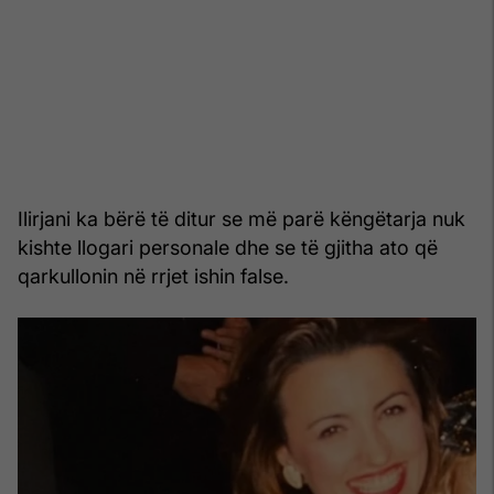
Ilirjani ka bërë të ditur se më parë këngëtarja nuk
kishte llogari personale dhe se të gjitha ato që
qarkullonin në rrjet ishin false.