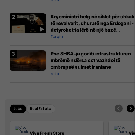
Kryeministri belg në siklet për shkak
të revolverit, dhuratë nga Erdogani -
detyrohet ta lërë në një bazë
ushtarake
Turqia
Pse SHBA-ja goditi infrastrukturën
mbrëmë ndërsa sot vazhdoi të
zmbrapsë sulmet iraniane
Azia
Jobs
Real Estate
Viva Fresh Store
Vi