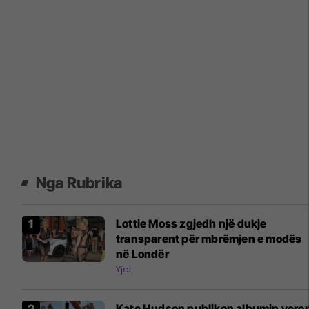
Nga Rubrika
Lottie Moss zgjedh një dukje
transparent për mbrëmjen e modës
në Londër
Yjet
Kate Hudson publikon albumin veror