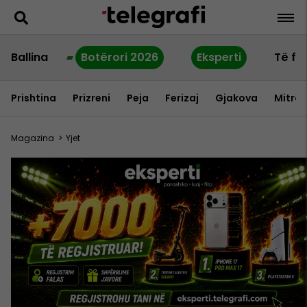
Ballina
Botërori 2026
Eksperti
Të fu
Prishtina
Prizreni
Peja
Ferizaj
Gjakova
Mitrov
Magazina
>
Yjet