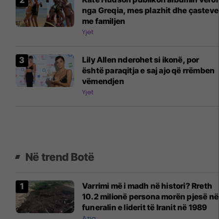
nga Greqia, mes plazhit dhe çasteve
me familjen
Yjet
Lily Allen nderohet si ikonë, por
është paraqitja e saj ajo që rrëmben
vëmendjen
Yjet
Në trend Botë
Varrimi më i madh në histori? Rreth
10.2 milionë persona morën pjesë në
funeralin e liderit të Iranit në 1989
Azia