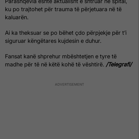
Parashqevia është aktualisht e shtruar në spital,
ku po trajtohet për trauma të përjetuara në të
kaluarën.
Ai ka theksuar se po bëhet çdo përpjekje për t’i
siguruar këngëtares kujdesin e duhur.
Fansat kanë shprehur mbështetjen e tyre të
madhe për të në këtë kohë të vështirë.
/Telegrafi/