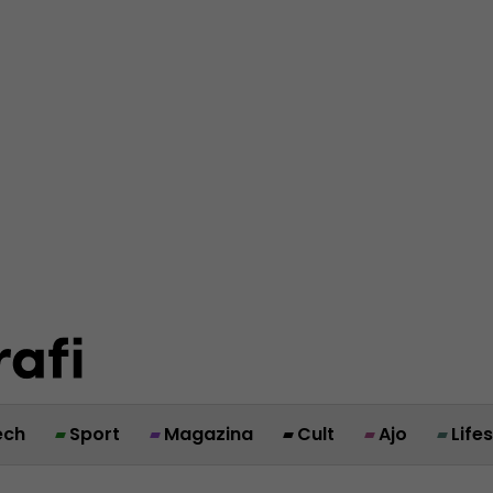
ech
Sport
Magazina
Cult
Ajo
Life