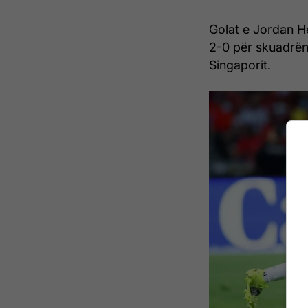
Golat e Jordan H
2-0 për skuadrën
Singaporit.