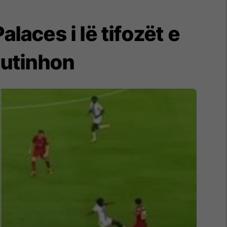
laces i lë tifozët e
outinhon