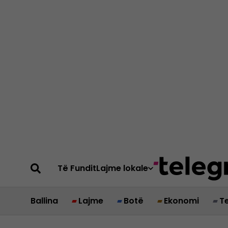
Të Fundit
Lajme lokale
Ballina
Lajme
Botë
Ekonomi
T