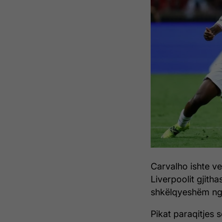
Carvalho ishte vet
Liverpoolit gjitha
shkëlqyeshëm nga
Pikat paraqitjes s