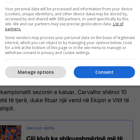
Your personal data will be processed and information from your device
(cookies, unique identifiers, and other device data) may be stored by,
accessed by and shared with 369 partners, or used specifically by this
site. We and our partners may use precise geolocation data.
List of
të konsiderueshëm të paraqitjeve pozitive për
partners.
 nga më të mëdhatë ishte performanca e Fabio
Some vendors may process your personal data on the basis of legitimate
interest, which you can object to by managing your options below. Look
for a link at the bottom of this page or in the site menu to manage or
withdraw consent in privacy and cookie settings.
çar përfundoi një transferim prej 10 milionë eurosh
a Fulham këtë verë, pasi dhuroi paraqitje
Manage options
Consent
edicionin 2021/22.
kampionatit sezonin e kaluar, Carvalho shënoi 10
etë të tjerë, duke fituar një vend në Ekipin e Vitit të
hipit.
Cili klub ka shikueshmërinë më të