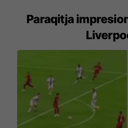
Paraqitja impresion
Liverpo