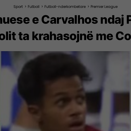
Sport
>
Futboll
>
Futboll-nderkombetare
>
Premier League
uese e Carvalhos ndaj Pa
olit ta krahasojnë me C