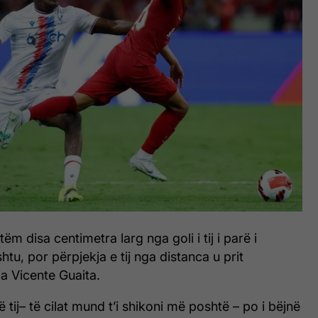
ëm disa centimetra larg nga goli i tij i parë i
shtu, por përpjekja e tij nga distanca u prit
 Vicente Guaita.
ë tij– të cilat mund t’i shikoni më poshtë – po i bëjnë