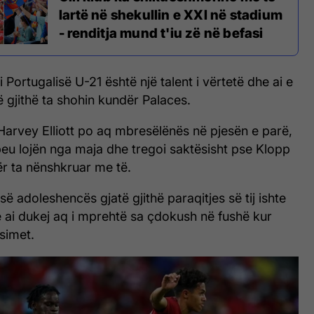
lartë në shekullin e XXI në stadium
- renditja mund t'iu zë në befasi
 Portugalisë U-21 është një talent i vërtetë dhe ai e
ë gjithë ta shohin kundër Palaces.
Harvey Elliott po aq mbresëlënës në pjesën e parë,
eu lojën nga maja dhe tregoi saktësisht pse Klopp
për ta nënshkruar me të.
së adoleshencës gjatë gjithë paraqitjes së tij ishte
ai dukej aq i mprehtë sa çdokush në fushë kur
asimet.