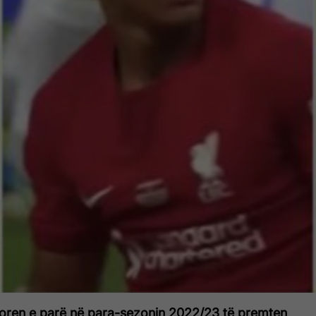
itoren e parë në para-sezonin 2022/23 të premten