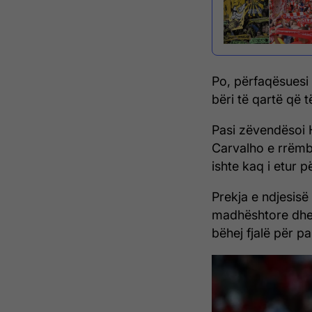
Po, përfaqësuesi i
bëri të qartë që t
Pasi zëvendësoi 
Carvalho e rrëmb
ishte kaq i etur 
Prekja e ndjesisë 
madhështore dhe 
bëhej fjalë për p