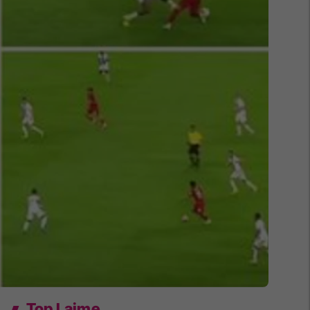
Top Lajme