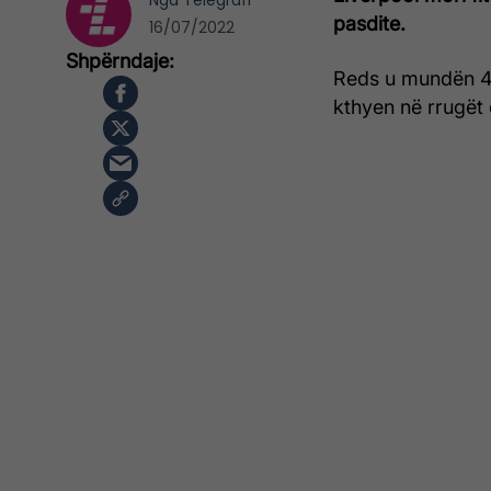
Nga
Telegrafi
pasdite.
16/07/2022
Reds u mundën 4-
kthyen në rrugët 