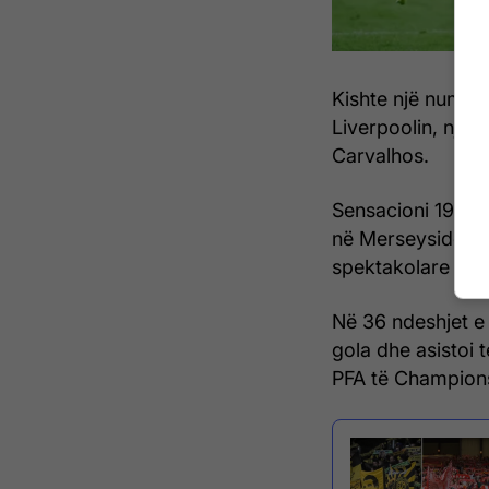
Kishte një numër 
Liverpoolin, një
Carvalhos.
Sensacioni 19-vje
në Merseyside ng
spektakolare në 
Në 36 ndeshjet e 
gola dhe asistoi t
PFA të Champions