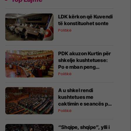
LDK kërkon që Kuvendi
të konstituohet sonte
Politikë
PDK akuzon Kurtin për
shkelje kushtetuese:
Po e mban peng
konstituimin e Kuvendit
Politikë
A u shkel rendi
kushtetues me
caktimin e seancës për
të shtunën?
Politikë
“Shqipe, shqipe”, ylli i