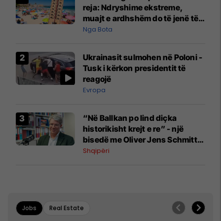
reja: Ndryshime ekstreme,
muajt e ardhshëm do të jenë të
pazakontë
Nga Bota
Ukrainasit sulmohen në Poloni -
Tusk i kërkon presidentit të
reagojë
Evropa
“Në Ballkan po lind diçka
historikisht krejt e re” - një
bisedë me Oliver Jens Schmitt
mbi protestat në Shqipëri dhe të
Shqipëri
kaluarën e rajonit
Jobs
Real Estate