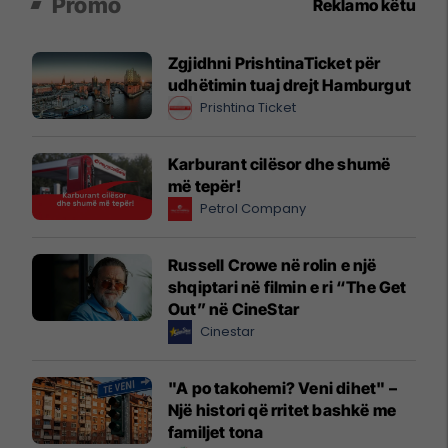
Promo
Reklamo këtu
Zgjidhni PrishtinaTicket për
udhëtimin tuaj drejt Hamburgut
Prishtina Ticket
Karburant cilësor dhe shumë
më tepër!
Petrol Company
Russell Crowe në rolin e një
shqiptari në filmin e ri “The Get
Out” në CineStar
Cinestar
"A po takohemi? Veni dihet" –
Një histori që rritet bashkë me
familjet tona