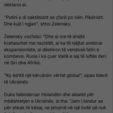
deklaroi ai.
"Putini e di saktësisht se çfarë po bën. Pikërisht.
Dhe kujt i ngjan", shtoi Zelensky.
Zelensky vazhdoi: “Dhe ai me të drejtë
krahasohet me nazistët, ai ka të njëjtat ambicie
ekspansioniste, ai dëshiron të vendosë fatin e
kombeve. Rusia i ka çuar idetë e saj të luftës deri
në Siri dhe Afrikë.
"Ky është një kërcënim vërtet global", sipas liderit
të Ukrainës.
Duke falënderuar Holandën dhe aleatët për
mbështetjen e Ukrainës, ai tha: "Jam i bindur se
për shkak të kësaj, ne jetojmë në një botë që nuk