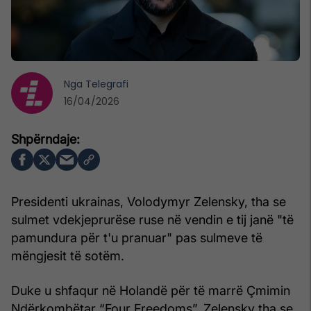
Nga
Telegrafi
16/04/2026
Presidenti ukrainas, Volodymyr Zelensky, tha se
sulmet vdekjeprurëse ruse në vendin e tij janë "të
pamundura për t'u pranuar" pas sulmeve të
mëngjesit të sotëm.
Duke u shfaqur në Holandë për të marrë Çmimin
Ndërkombëtar “Four Freedoms”, Zelensky tha se