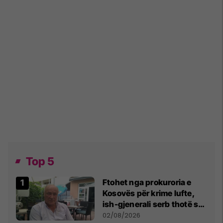
Top 5
Ftohet nga prokuroria e
Kosovës për krime lufte,
ish-gjenerali serb thotë se
dikush e tradhtoi në
02/08/2026