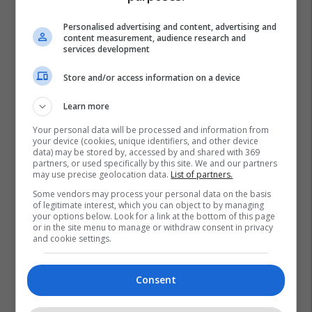
Personalised advertising and content, advertising and
content measurement, audience research and
services development
Store and/or access information on a device
Learn more
Ukraina
Rusia
Kriza Në Ukrainë
Holanda
Your personal data will be processed and information from
Volodymyr Zelensky
your device (cookies, unique identifiers, and other device
data) may be stored by, accessed by and shared with 369
partners, or used specifically by this site. We and our partners
may use precise geolocation data.
List of partners.
Some vendors may process your personal data on the basis
of legitimate interest, which you can object to by managing
your options below. Look for a link at the bottom of this page
or in the site menu to manage or withdraw consent in privacy
and cookie settings.
Consent