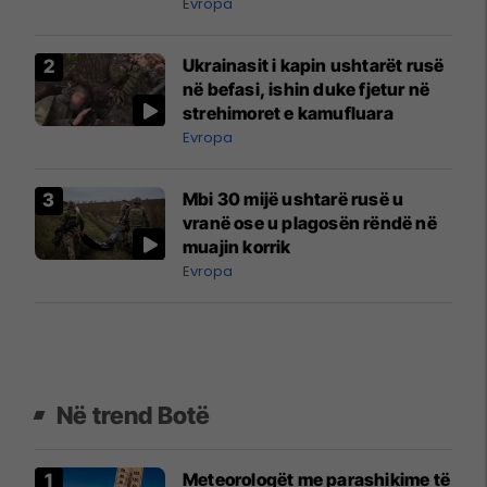
udhëtojnë edhe shumë
Evropa
mërgimtarë
Ukrainasit i kapin ushtarët rusë
në befasi, ishin duke fjetur në
strehimoret e kamufluara
Evropa
Mbi 30 mijë ushtarë rusë u
vranë ose u plagosën rëndë në
muajin korrik
Evropa
Në trend Botë
Meteorologët me parashikime të