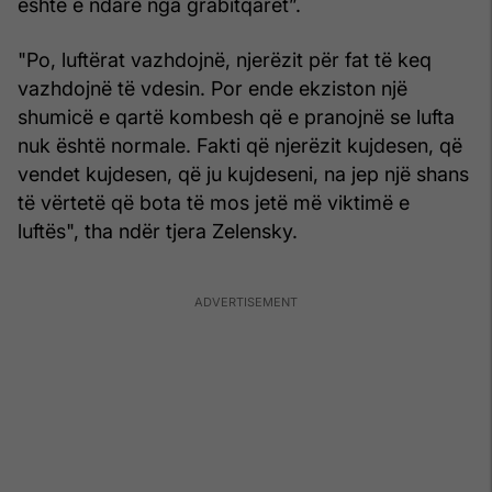
është e ndarë nga grabitqarët”.
"Po, luftërat vazhdojnë, njerëzit për fat të keq
vazhdojnë të vdesin. Por ende ekziston një
shumicë e qartë kombesh që e pranojnë se lufta
nuk është normale. Fakti që njerëzit kujdesen, që
vendet kujdesen, që ju kujdeseni, na jep një shans
të vërtetë që bota të mos jetë më viktimë e
luftës", tha ndër tjera Zelensky.