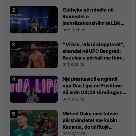
Beograd
Gjithçka që ndodhi në
Kuvendin e
jashtëzakonshëm të LDK-
së
30/07/2026
“Vrisni, vrisni shqiptarët”,
skandal në UFC Beograd:
Buzukja u përball me thirrje
anti-shqiptare nga
01/08/2026
tribunat
Një pleskavicë e ngrënë
nga Dua Lipa në Prishtinë
në orën 04:28 të mëngjesit
- dhe bota digjitale serbe
03/08/2026
shpall gjendjen e luftës
Mirlind Daku mes lotëve
përshëndetet me Rubin
Kazanin, do të fitojë
miliona te Spartak Moska
02/08/2026