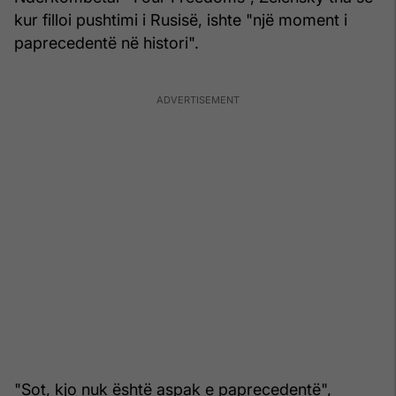
kur filloi pushtimi i Rusisë, ishte "një moment i
paprecedentë në histori".
"Sot, kjo nuk është aspak e paprecedentë",