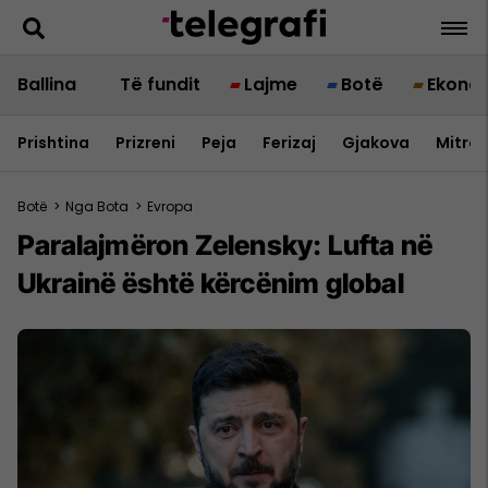
Ballina
Të fundit
Lajme
Botë
Ekono
Prishtina
Prizreni
Peja
Ferizaj
Gjakova
Mitrov
Botë
>
Nga Bota
>
Evropa
Paralajmëron Zelensky: Lufta në
Ukrainë është kërcënim global