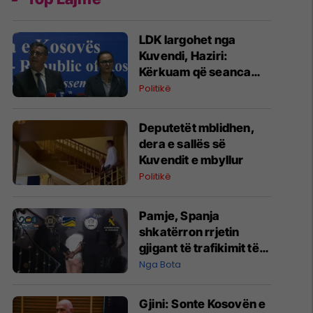
LDK largohet nga
Kuvendi, Haziri:
Kërkuam që seanca
konstituive të mbahet
Politikë
sonte
Deputetët mblidhen,
dera e sallës së
Kuvendit e mbyllur
Politikë
Pamje, Spanja
shkatërron rrjetin
gjigant të trafikimit të
emigrantëve dhe
Nga Bota
drogës në Mesdhe
Gjini: Sonte Kosovën e