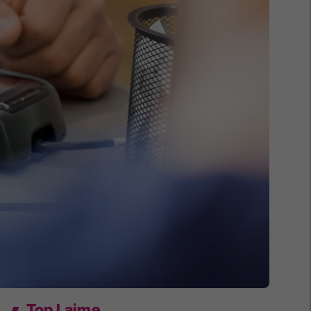
Top Lajme