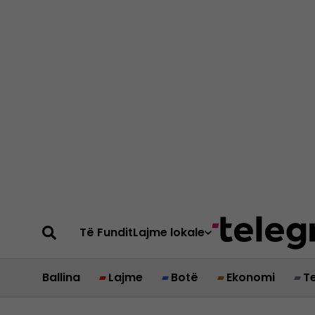
Të Fundit
Lajme lokale
Ballina
Lajme
Botë
Ekonomi
T