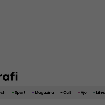
ech
Sport
Magazina
Cult
Ajo
Life