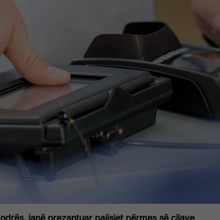
drës, janë prezantuar pajisjet përmes së cilave