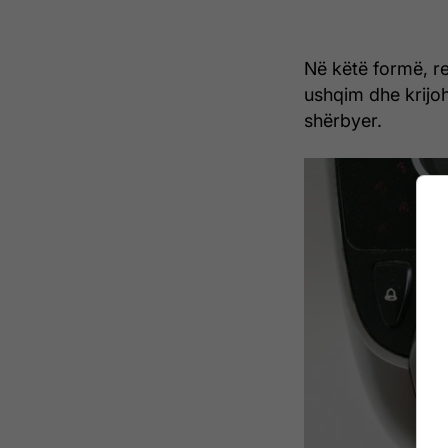
Në këtë formë, re
ushqim dhe krijoh
shërbyer.