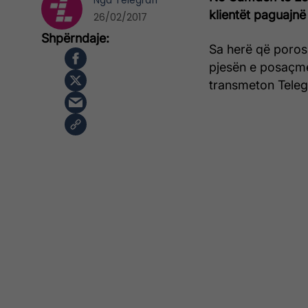
Nga
Telegrafi
klientët paguajnë
26/02/2017
Sa herë që porosi
pjesën e posaçme
transmeton Telegr