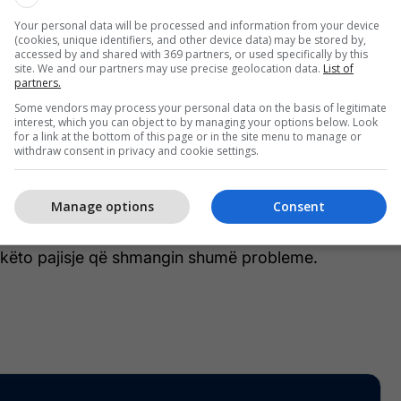
Your personal data will be processed and information from your device
(cookies, unique identifiers, and other device data) may be stored by,
accessed by and shared with 369 partners, or used specifically by this
site. We and our partners may use precise geolocation data.
List of
partners.
ishtit, pasi të jetë porositur pija
Some vendors may process your personal data on the basis of legitimate
interest, which you can object to by managing your options below. Look
for a link at the bottom of this page or in the site menu to manage or
ërkohet fatura, gjithçka është gati dhe nuk ka
withdraw consent in privacy and cookie settings.
 apo fryrje të shumës.
Manage options
Consent
sh se klientët dehen dhe harrojnë sa kanë pirë, si
dryshojnë masën e pagesës në përpjekje të fitojnë
r këto pajisje që shmangin shumë probleme.