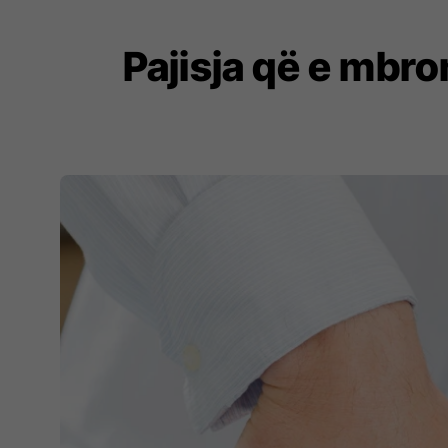
Pajisja që e mbr