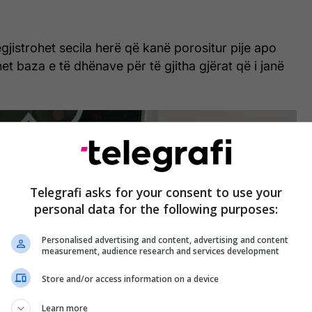
gjistrohet secila herë që kanë porositur pije apo
et baza e të dhënave për të gjitha gjërat që i janë
Telegrafi asks for your consent to use your
personal data for the following purposes:
Personalised advertising and content, advertising and content
measurement, audience research and services development
Store and/or access information on a device
Learn more