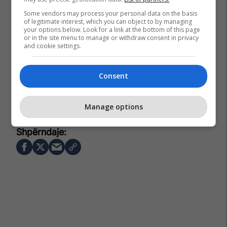
Some vendors may process your personal data on the basis
of legitimate interest, which you can object to by managing
your options below. Look for a link at the bottom of this page
or in the site menu to manage or withdraw consent in privacy
and cookie settings.
Consent
Federata Sindikale E Punetorëve Të Sektorit Privat Të
Kosovës
Manage options
Jusuf Azemi
Prishtina Lokale
Shkollat E Prishtinës