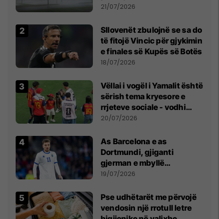
fuqishme me breshër dhe
21/07/2026
erëra të forta
Sllovenët zbulojnë se sa do
të fitojë Vincic për gjykimin
e finales së Kupës së Botës
18/07/2026
Vëllai i vogël i Yamalit është
sërish tema kryesore e
rrjeteve sociale - vodhi
vëmendjen pas finales së
20/07/2026
Kupës së Botës
As Barcelona e as
Dortmundi, gjiganti
gjerman e mbyllë
marrëveshjen për Fisnik
19/07/2026
Asllanin
Pse udhëtarët me përvojë
vendosin një rrotull letre
higjienike në valixhe