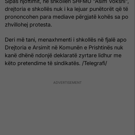
Sipas njoftimit, në shkollën SHFMU "Asim Vokshi",
drejtoria e shkollës nuk i ka lejuar punëtorët që të
prononcohen para mediave përgjatë kohës sa po
zhvillohej protesta.
Deri më tani, menaxhmenti i shkollës në fjalë apo
Drejtoria e Arsimit në Komunën e Prishtinës nuk
kanë dhënë ndonjë deklaratë zyrtare lidhur me
këto pretendime të sindikatës. /Telegrafi/