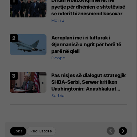
Dritan Abazoviqi merret në
pyetje për dhënien e shtetësisë
së nderit biznesmenit kosovar
Mali i Zi
Aeroplani më i ri luftarak i
Gjermanisë u ngrit për herë të
parë në qiell
Evropa
Pas nisjes së dialogut strategjik
SHBA-Serbi, Serwer kritikon
Uashingtonin: Anashkaluat
Banjskën, sulmin ndaj KFOR-it
Serbia
dhe rrëmbimin e Policëve të
Kosovës
Jobs
Real Estate