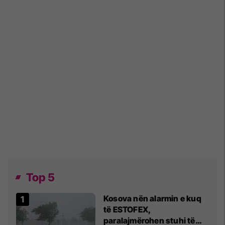
Top 5
Kosova nën alarmin e kuq
të ESTOFEX,
paralajmërohen stuhi të