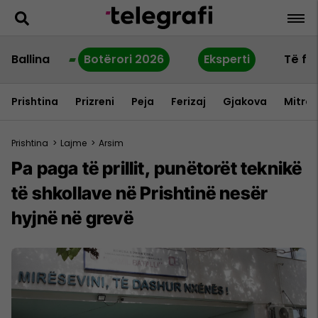
Ballina
Botërori 2026
Eksperti
Të fu
Prishtina
Prizreni
Peja
Ferizaj
Gjakova
Mitrov
Prishtina
>
Lajme
>
Arsim
Pa paga të prillit, punëtorët teknikë
të shkollave në Prishtinë nesër
hyjnë në grevë