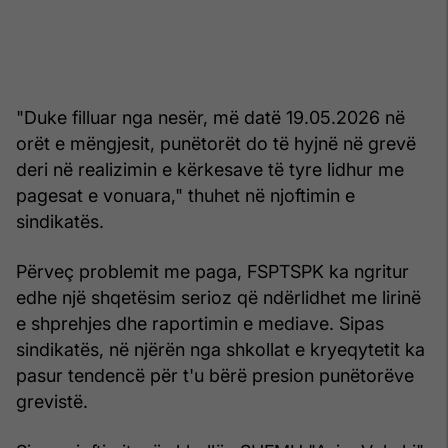
"Duke filluar nga nesër, më datë 19.05.2026 në
orët e mëngjesit, punëtorët do të hyjnë në grevë
deri në realizimin e kërkesave të tyre lidhur me
pagesat e vonuara," thuhet në njoftimin e
sindikatës.
Përveç problemit me paga, FSPTSPK ka ngritur
edhe një shqetësim serioz që ndërlidhet me lirinë
e shprehjes dhe raportimin e mediave. Sipas
sindikatës, në njërën nga shkollat e kryeqytetit ka
pasur tendencë për t'u bërë presion punëtorëve
grevistë.