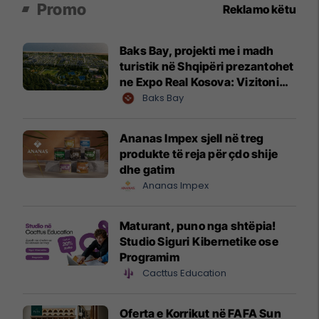
Promo
Reklamo këtu
Baks Bay, projekti me i madh
turistik në Shqipëri prezantohet
ne Expo Real Kosova: Vizitoni
shtandin dhe zbuloni
Baks Bay
mundësitë e investimit
Ananas Impex sjell në treg
produkte të reja për çdo shije
dhe gatim
Ananas Impex
Maturant, puno nga shtëpia!
Studio Siguri Kibernetike ose
Programim
Cacttus Education
Oferta e Korrikut në FAFA Sun