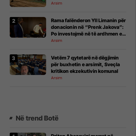
Arsim
Rama falënderon Yll Limanin për
donacionin në “Prenk Jakova”:
Po investojmë në të ardhmen e
të rinjve
Arsim
Vetëm 7 qytetarë në dëgjimin
për buxhetin e arsimit, Sveçla
kritikon ekzekutivin komunal
Arsim
Në trend Botë