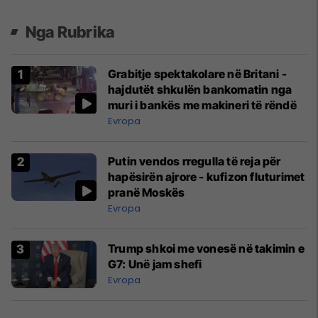
Nga Rubrika
Grabitje spektakolare në Britani -
hajdutët shkulën bankomatin nga
muri i bankës me makineri të rëndë
Evropa
Putin vendos rregulla të reja për
hapësirën ajrore - kufizon fluturimet
pranë Moskës
Evropa
Trump shkoi me vonesë në takimin e
G7: Unë jam shefi
Evropa