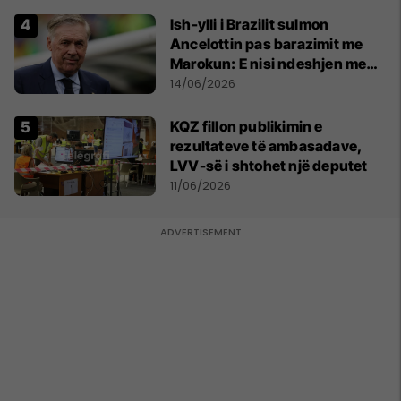
Ish-ylli i Brazilit sulmon
Ancelottin pas barazimit me
Marokun: E nisi ndeshjen me
formacionin e gabuar
14/06/2026
KQZ fillon publikimin e
rezultateve të ambasadave,
LVV-së i shtohet një deputet
11/06/2026