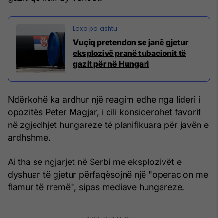
Vuçiq pretendon se janë gjetur
eksplozivë pranë tubacionit të
gazit për në Hungari
Ndërkohë ka ardhur një reagim edhe nga lideri i
opozitës Peter Magjar, i cili konsiderohet favorit
në zgjedhjet hungareze të planifikuara për javën e
ardhshme.
Ai tha se ngjarjet në Serbi me eksplozivët e
dyshuar të gjetur përfaqësojnë një "operacion me
flamur të rremë", sipas mediave hungareze.