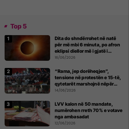
Top 5
Dita do shndërrohet në natë
për më mbi 6 minuta, po afron
eklipsi diellor më i gjatë i
shekullit të 21-të
16/06/2026
“Rama, jep dorëheqjen”,
tensione në protestën e 15-të,
qytetarët marshojnë nëpër
kryeqytet
14/06/2026
LVV kalon në 50 mandate,
numërohen rreth 70% e votave
nga ambasadat
12/06/2026