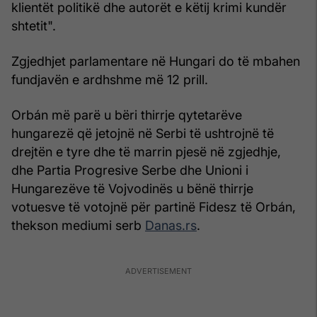
klientët politikë dhe autorët e këtij krimi kundër
shtetit".
Zgjedhjet parlamentare në Hungari do të mbahen
fundjavën e ardhshme më 12 prill.
Orbán më parë u bëri thirrje qytetarëve
hungarezë që jetojnë në Serbi të ushtrojnë të
drejtën e tyre dhe të marrin pjesë në zgjedhje,
dhe Partia Progresive Serbe dhe Unioni i
Hungarezëve të Vojvodinës u bënë thirrje
votuesve të votojnë për partinë Fidesz të Orbán,
thekson mediumi serb
Danas.rs
.