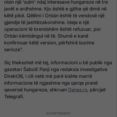
nisin një 'sulm' ndaj interesave hungareze në tre
javët e ardhshme. Kjo është e gjitha që dimë në
këtë pikë. Qëllimi i Orbán është të vendosë një
gjendje të jashtëzakonshme. Ideja e një
operacioni të brendshëm është refuzuar, por
Orbán këmbëngul në të. Shumë e kanë
konfirmuar këtë version, përfshirë burime
serioze".
Siç theksohet më tej, informacioni u bë publik nga
gazetari Šabolč Panji nga redaksia investigative
Direkt36, i cili vetë më parë kishte marrë
informacione të ngjashme nga qarqe pranë
qeverisë hungareze, shkruan
Danas.rs
, përcjell
Telegrafi.