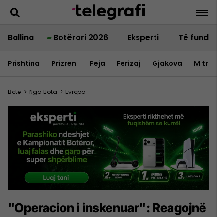
Ballina
Botërori 2026
Eksperti
Të fundit
Prishtina
Prizreni
Peja
Ferizaj
Gjakova
Mitrov
Botë
>
Nga Bota
>
Evropa
"Operacion i inskenuar": Reagojnë