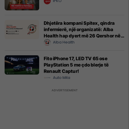
IPKO
Dhjetëra kompani Spitex, qindra
infermierë, një organizatë: Alba
Health hap dyert më 26 Qershor në
Cyrih
Alba Health
Fito iPhone 17, LED TV 65 ose
PlayStation 5 me çdo blerje të
Renault Captur!
Auto Mita