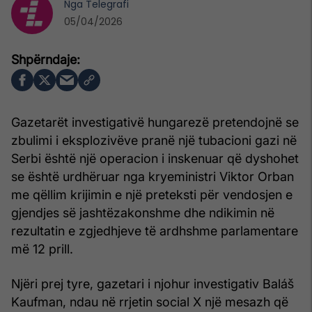
Nga
Telegrafi
05/04/2026
Gazetarët investigativë hungarezë pretendojnë se
zbulimi i eksplozivëve pranë një tubacioni gazi në
Serbi është një operacion i inskenuar që dyshohet
se është urdhëruar nga kryeministri Viktor Orban
me qëllim krijimin e një preteksti për vendosjen e
gjendjes së jashtëzakonshme dhe ndikimin në
rezultatin e zgjedhjeve të ardhshme parlamentare
më 12 prill.
Njëri prej tyre, gazetari i njohur investigativ Baláš
Kaufman, ndau në rrjetin social X një mesazh që