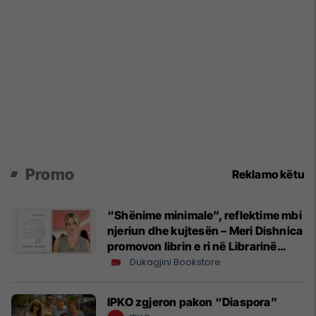
Promo
Reklamo këtu
“Shënime minimale”, reflektime mbi
njeriun dhe kujtesën – Meri Dishnica
promovon librin e ri në Librarinë
Dukagjini
Dukagjini Bookstore
IPKO zgjeron pakon “Diaspora”