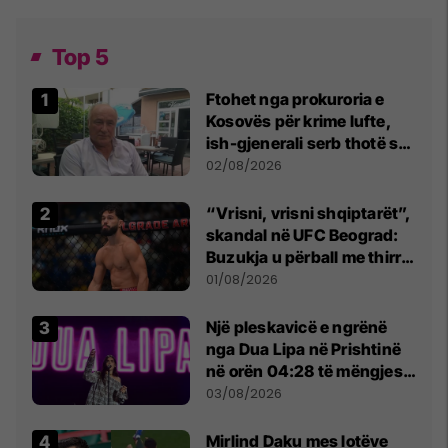
Top 5
Ftohet nga prokuroria e
Kosovës për krime lufte,
ish-gjenerali serb thotë se
dikush e tradhtoi në
02/08/2026
Beograd
“Vrisni, vrisni shqiptarët”,
skandal në UFC Beograd:
Buzukja u përball me thirrje
anti-shqiptare nga
01/08/2026
tribunat
Një pleskavicë e ngrënë
nga Dua Lipa në Prishtinë
në orën 04:28 të mëngjesit
- dhe bota digjitale serbe
03/08/2026
shpall gjendjen e luftës
Mirlind Daku mes lotëve