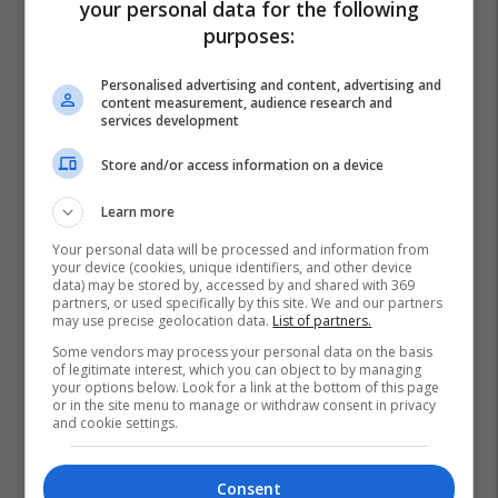
your personal data for the following
purposes:
Personalised advertising and content, advertising and
content measurement, audience research and
services development
Store and/or access information on a device
Learn more
Your personal data will be processed and information from
your device (cookies, unique identifiers, and other device
data) may be stored by, accessed by and shared with 369
partners, or used specifically by this site. We and our partners
may use precise geolocation data.
List of partners.
Some vendors may process your personal data on the basis
of legitimate interest, which you can object to by managing
your options below. Look for a link at the bottom of this page
Serbia
Hungaria
Aleksandar Vuçiq
Viktor Orban
or in the site menu to manage or withdraw consent in privacy
and cookie settings.
Consent