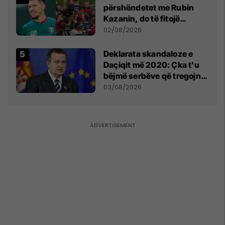
përshëndetet me Rubin
Kazanin, do të fitojë
miliona te Spartak Moska
02/08/2026
​Deklarata skandaloze e
Daçiqit më 2020: Çka t'u
bëjmë serbëve që tregojnë
ku janë varrosur shqiptarët
03/08/2026
në Serbi