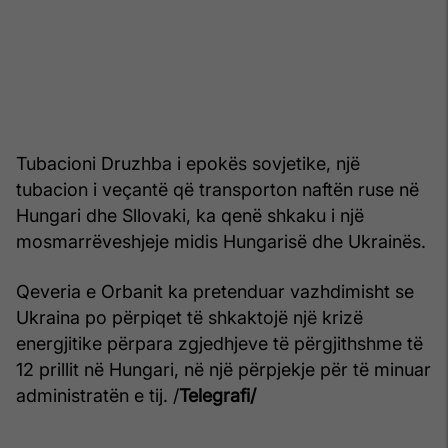
Tubacioni Druzhba i epokës sovjetike, një
tubacion i veçantë që transporton naftën ruse në
Hungari dhe Sllovaki, ka qenë shkaku i një
mosmarrëveshjeje midis Hungarisë dhe Ukrainës.
Qeveria e Orbanit ka pretenduar vazhdimisht se
Ukraina po përpiqet të shkaktojë një krizë
energjitike përpara zgjedhjeve të përgjithshme të
12 prillit në Hungari, në një përpjekje për të minuar
administratën e tij. /
Telegrafi/