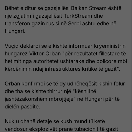
Bëhet e ditur se gazsjellësi Balkan Stream është
një zgjatim i gazsjellësit TurkStream dhe
transferon gazin rus si në Serbi ashtu edhe në
Hungari.
Vuçiq deklaroi se e kishte informuar kryeministrin
hungarez Viktor Orban "për rezultatet fillestare të
hetimit nga autoritetet ushtarake dhe policore mbi
kërcënimin ndaj infrastrukturës kritike të gazit".
Orban konfirmoi se të dy udhëheqësit kishin folur
dhe tha se kishte thirrur një "këshill të
jashtëzakonshëm mbrojtjeje" në Hungari për të
dielën pasdite.
Nuk u dhanë detaje se kush mund t’i ketë
vendosur eksplozivët pranë tubacionit të gazit