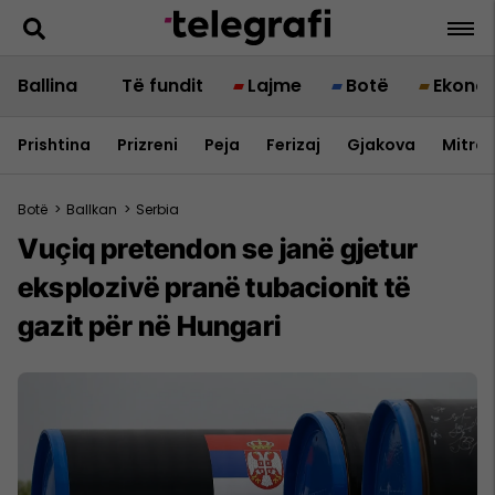
Ballina
Të fundit
Lajme
Botë
Ekono
Prishtina
Prizreni
Peja
Ferizaj
Gjakova
Mitrov
Botë
>
Ballkan
>
Serbia
Vuçiq pretendon se janë gjetur
eksplozivë pranë tubacionit të
gazit për në Hungari