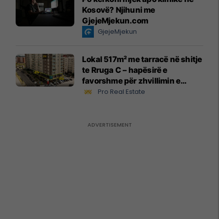
Kosovë? Njihuni me
GjejeMjekun.com
GjejeMjekun
Lokal 517m² me tarracë në shitje
te Rruga C – hapësirë e
favorshme për zhvillimin e
biznesit #15796
Pro Real Estate