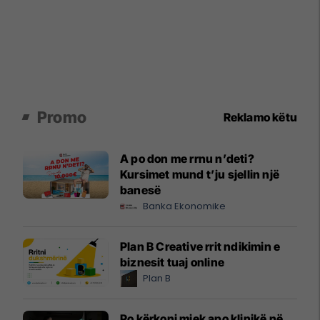
Promo
Reklamo këtu
A po don me rrnu n’deti?
Kursimet mund t’ju sjellin një
banesë
Banka Ekonomike
Plan B Creative rrit ndikimin e
biznesit tuaj online
Plan B
Po kërkoni mjek apo klinikë në