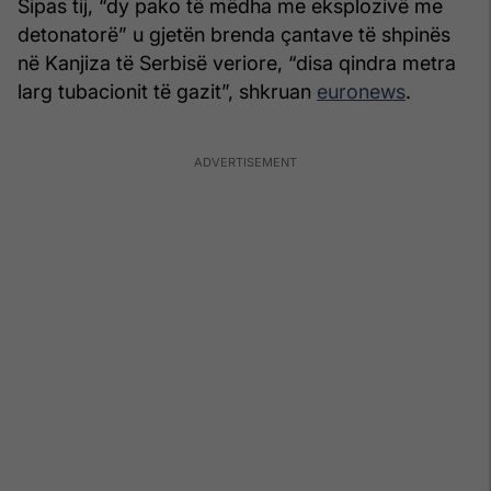
Sipas tij, “dy pako të mëdha me eksplozivë me
detonatorë” u gjetën brenda çantave të shpinës
në Kanjiza të Serbisë veriore, “disa qindra metra
larg tubacionit të gazit”, shkruan
euronews
.