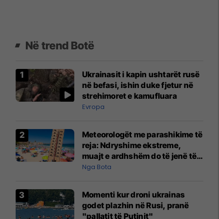
Në trend Botë
Ukrainasit i kapin ushtarët rusë
në befasi, ishin duke fjetur në
strehimoret e kamufluara
Evropa
Meteorologët me parashikime të
reja: Ndryshime ekstreme,
muajt e ardhshëm do të jenë të
pazakontë
Nga Bota
Momenti kur droni ukrainas
godet plazhin në Rusi, pranë
"pallatit të Putinit"