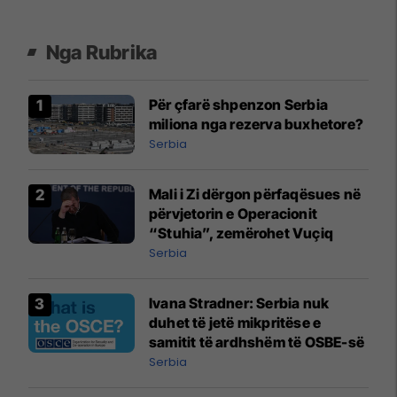
Nga Rubrika
Për çfarë shpenzon Serbia
miliona nga rezerva buxhetore?
Serbia
Mali i Zi dërgon përfaqësues në
përvjetorin e Operacionit
“Stuhia”, zemërohet Vuçiq
Serbia
Ivana Stradner: Serbia nuk
duhet të jetë mikpritëse e
samitit të ardhshëm të OSBE-së
Serbia