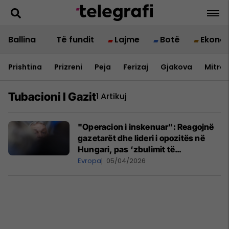
Ballina
Të fundit
Lajme
Botë
Ekono
Prishtina
Prizreni
Peja
Ferizaj
Gjakova
Mitrov
Tubacioni I Gazit
1 Artikuj
"Operacion i inskenuar": Reagojnë
gazetarët dhe lideri i opozitës në
Hungari, pas ‘zbulimit të
eksplozivëve pranë tubacionit të
Evropa
05/04/2026
gazit në Serbi’