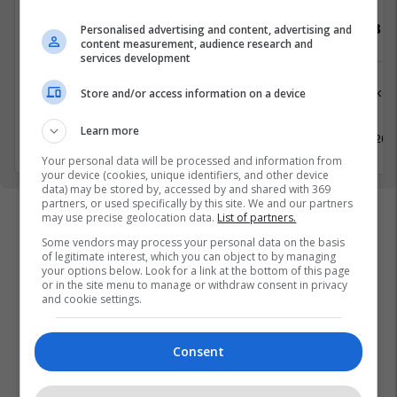
Specialist Mishi (Kasap)
Vozitës B
Personalised advertising and content, advertising and
content measurement, audience research and
services development
Tjera
Logjistikë
Store and/or access information on a device
Kosovë
Lipjan
Learn more
7 Maj 2026
10 Maj 202
Your personal data will be processed and information from
your device (cookies, unique identifiers, and other device
data) may be stored by, accessed by and shared with 369
partners, or used specifically by this site. We and our partners
may use precise geolocation data.
List of partners.
Some vendors may process your personal data on the basis
of legitimate interest, which you can object to by managing
your options below. Look for a link at the bottom of this page
or in the site menu to manage or withdraw consent in privacy
and cookie settings.
Consent