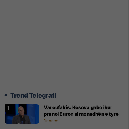
Trend Telegrafi
Varoufakis: Kosova gaboi kur
pranoi Euron si monedhën e tyre
Financa