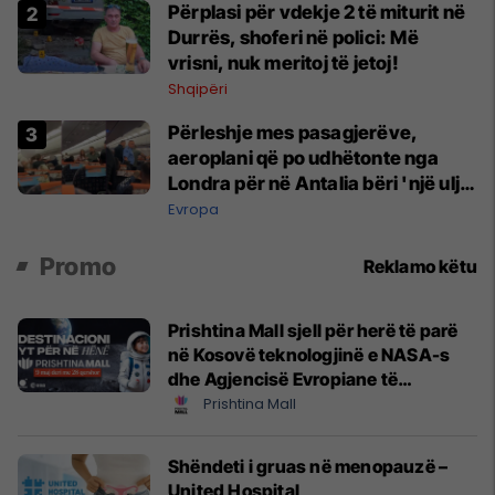
Përplasi për vdekje 2 të miturit në
Durrës, shoferi në polici: Më
vrisni, nuk meritoj të jetoj!
Shqipëri
Përleshje mes pasagjerëve,
aeroplani që po udhëtonte nga
Londra për në Antalia bëri 'një ulje
emergjente' në Prishtinë
Evropa
Promo
Reklamo këtu
Prishtina Mall sjell për herë të parë
në Kosovë teknologjinë e NASA-s
dhe Agjencisë Evropiane të
Hapësirës (ESA)
Prishtina Mall
Shëndeti i gruas në menopauzë –
United Hospital