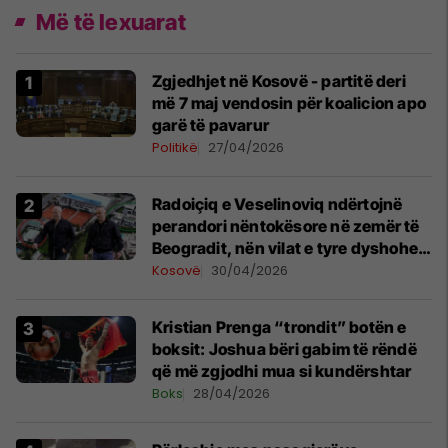
Më të lexuarat
Zgjedhjet në Kosovë - partitë deri
më 7 maj vendosin për koalicion apo
garë të pavarur
Politikë
27/04/2026
Radoiçiq e Veselinoviq ndërtojnë
perandori nëntokësore në zemër të
Beogradit, nën vilat e tyre dyshohet
se po bëjnë bunkerë
Kosovë
30/04/2026
Kristian Prenga “trondit” botën e
boksit: Joshua bëri gabim të rëndë
që më zgjodhi mua si kundërshtar
Boks
28/04/2026