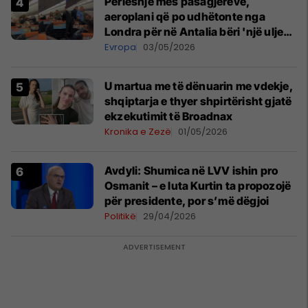
Përleshje mes pasagjerëve,
aeroplani që po udhëtonte nga
Londra për në Antalia bëri 'një ulje
emergjente' në Prishtinë
Evropa
03/05/2026
U martua me të dënuarin me vdekje,
shqiptarja e thyer shpirtërisht gjatë
ekzekutimit të Broadnax
Kronika e Zezë
01/05/2026
Avdyli: Shumica në LVV ishin pro
Osmanit – e luta Kurtin ta propozojë
për presidente, por s’më dëgjoi
Politikë
29/04/2026