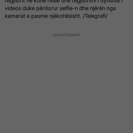
regjistrit në kohë reale dhe regjistrimi i dyfishtë i
videos duke përdorur selfie-n dhe njërën nga
kamerat e pasme njëkohësisht. /Telegrafi/