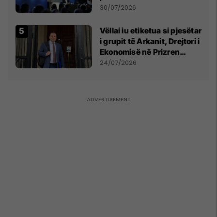
së
30/07/2026
Vëllai iu etiketua si pjesëtar
i grupit të Arkanit, Drejtori i
Ekonomisë në Prizren
mohon pretendimet
24/07/2026