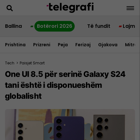
Ballina
Botërori 2026
Të fundit
Lajme
Prishtina
Prizreni
Peja
Ferizaj
Gjakova
Mitrov
Tech
>
Paisjet Smart
One UI 8.5 për serinë Galaxy S24
tani është i disponueshëm
globalisht