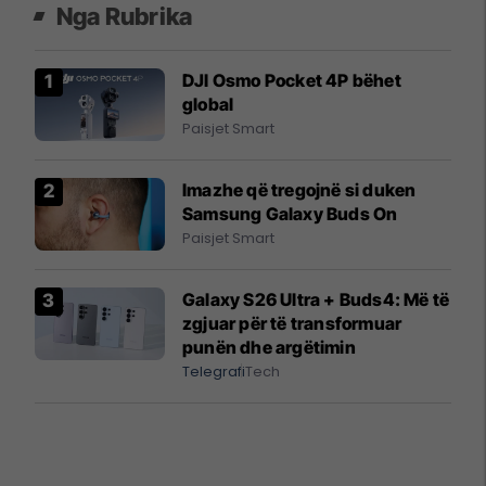
Nga Rubrika
DJI Osmo Pocket 4P bëhet
global
Paisjet Smart
Imazhe që tregojnë si duken
Samsung Galaxy Buds On
Paisjet Smart
Galaxy S26 Ultra + Buds4: Më të
zgjuar për të transformuar
punën dhe argëtimin
Telegrafi
Tech