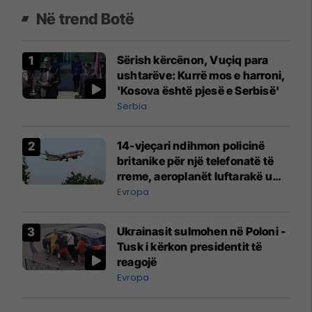
Në trend Botë
Sërish kërcënon, Vuçiq para
ushtarëve: Kurrë mos e harroni,
'Kosova është pjesë e Serbisë'
Serbia
14-vjeçari ndihmon policinë
britanike për një telefonatë të
rreme, aeroplanët luftarakë u
ngritën në ajër për të
Evropa
interceptuar fluturaken e Qatar
Airways që po shkonte drejt
Ukrainasit sulmohen në Poloni -
Mançesterit
Tusk i kërkon presidentit të
reagojë
Evropa