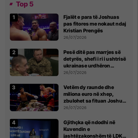
Top 5
Fjalët e para të Joshuas
pas fitores me nokaut ndaj
Kristian Prengës
26/07/2026
Pesë ditë pas marrjes së
detyrës, shefi i ri i ushtrisë
ukrainase urdhëron
kontroll të madh
26/07/2026
Vetëm dy raunde dhe
miliona euro në xhep,
zbulohet sa fituan Joshua
e Prenga
26/07/2026
Gjithçka që ndodhi në
Kuvendin e
jashtëzakonshëm të LDK-