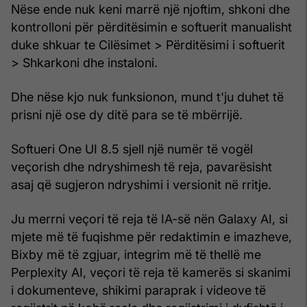
Nëse ende nuk keni marrë një njoftim, shkoni dhe
kontrolloni për përditësimin e softuerit manualisht
duke shkuar te Cilësimet > Përditësimi i softuerit
> Shkarkoni dhe instaloni.
Dhe nëse kjo nuk funksionon, mund t'ju duhet të
prisni një ose dy ditë para se të mbërrijë.
Softueri One UI 8.5 sjell një numër të vogël
veçorish dhe ndryshimesh të reja, pavarësisht
asaj që sugjeron ndryshimi i versionit në rritje.
Ju merrni veçori të reja të IA-së nën Galaxy AI, si
mjete më të fuqishme për redaktimin e imazheve,
Bixby më të zgjuar, integrim më të thellë me
Perplexity AI, veçori të reja të kamerës si skanimi
i dokumenteve, shikimi paraprak i videove të