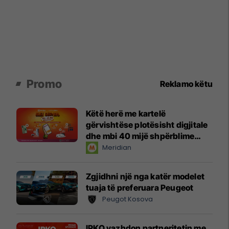
Promo
Reklamo këtu
Këtë herë me kartelë
gërvishtëse plotësisht digjitale
dhe mbi 40 mijë shpërblime
instant!
Meridian
Zgjidhni një nga katër modelet
tuaja të preferuara Peugeot
Peugot Kosova
IPKO vazhdon partneritetin me