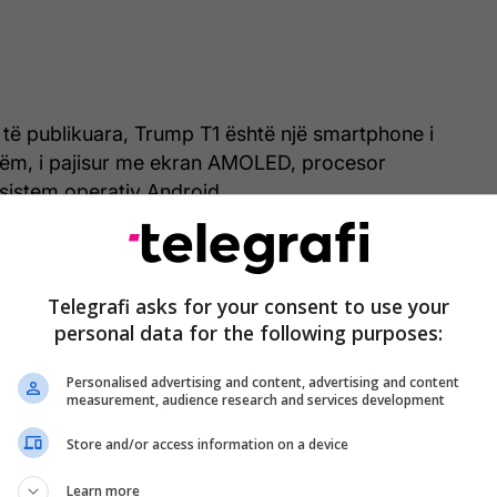
 të publikuara, Trump T1 është një smartphone i
ëm, i pajisur me ekran AMOLED, procesor
istem operativ Android.
Telegrafi asks for your consent to use your
personal data for the following purposes:
Personalised advertising and content, advertising and content
measurement, audience research and services development
Store and/or access information on a device
Learn more