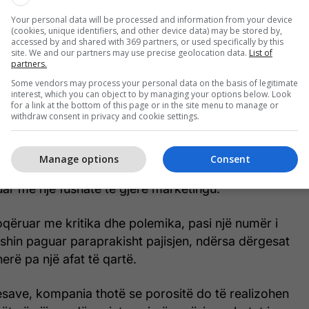
Your personal data will be processed and information from your device
(cookies, unique identifiers, and other device data) may be stored by,
accessed by and shared with 369 partners, or used specifically by this
site. We and our partners may use precise geolocation data.
List of
partners.
e.com
Some vendors may process your personal data on the basis of legitimate
interest, which you can object to by managing your options below. Look
ezantuar me theks në dizajnin dhe marketingun
for a link at the bottom of this page or in the site menu to manage or
withdraw consent in privacy and cookie settings.
sa pretendimet e mëhershme për prodhim të plotë
hequr më vonë.
Manage options
Consent
oni ishte promovuar me një çmim rreth 499 dollarë
ar me një fushatë të gjerë marketingu.
oqëruar me kritika dhe polemika, pasi një numër i
shin paguar paraprakisht pajisjen, ndërsa dërgesat
herë pa një afat të qartë.
esave, kompania thotë se porositë do të realizohen