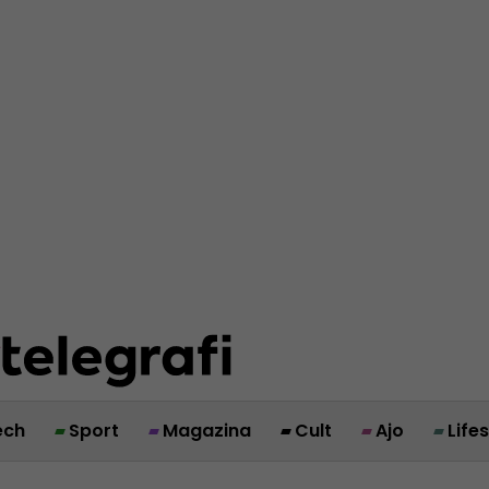
ech
Sport
Magazina
Cult
Ajo
Life