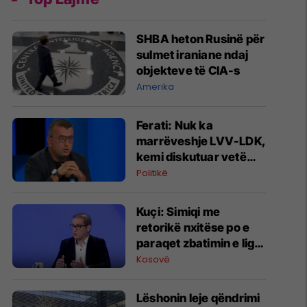
SHBA heton Rusinë për
sulmet iraniane ndaj
objekteve të CIA-s
Amerika
Ferati: Nuk ka
marrëveshje LVV-LDK,
kemi diskutuar vetëm
për parime
Politikë
Kuçi: Simiqi me
retorikë nxitëse po e
paraqet zbatimin e ligjit
në veri si "spastrim
Kosovë
etnik"
Lëshonin leje qëndrimi