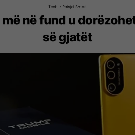
Tech
>
Paisjet Smart
 më në fund u dorëzohet 
së gjatët