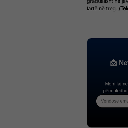
gradualisht në jav
lartë në treg.
/Tel