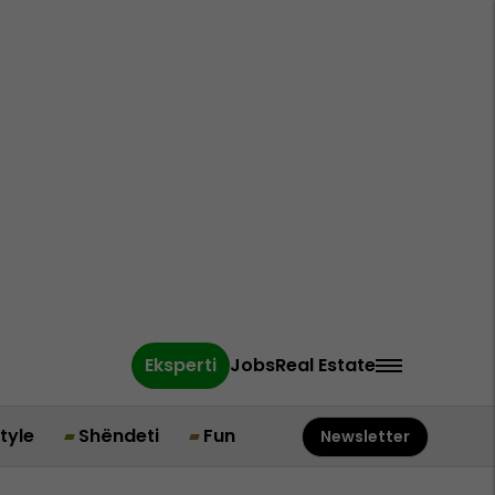
Eksperti
Jobs
Real Estate
style
Shëndeti
Fun
Newsletter