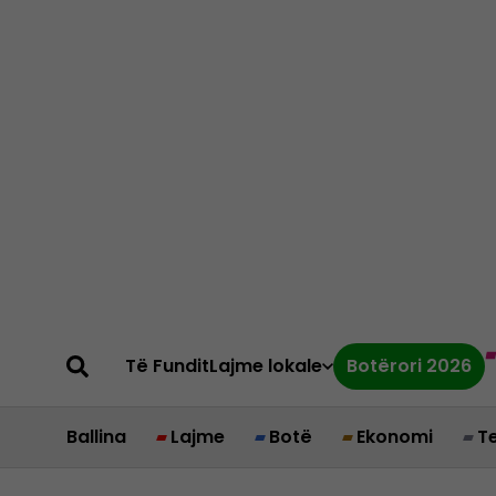
Të Fundit
Lajme lokale
Botërori 2026
Ballina
Lajme
Botë
Ekonomi
T