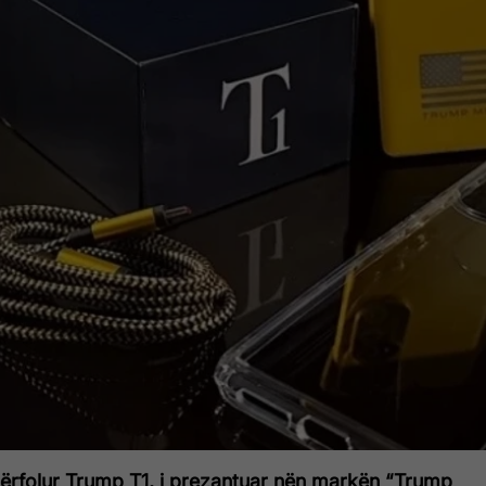
përfolur Trump T1, i prezantuar nën markën “Trump