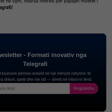
ët në vijim, ndërsa interesi për pajisjen mbetet i
egrafi/