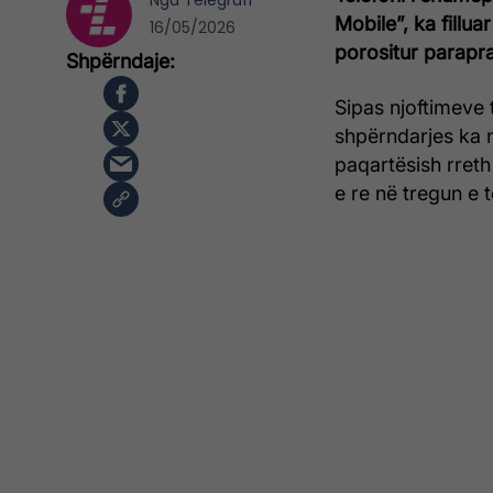
Nga
Telegrafi
Mobile”, ka fillua
16/05/2026
porositur parapra
Sipas njoftimeve 
shpërndarjes ka n
paqartësish rreth p
e re në tregun e t