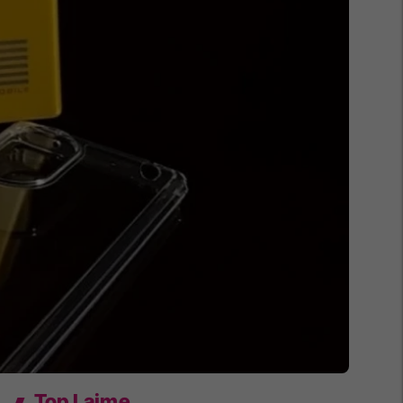
Top Lajme