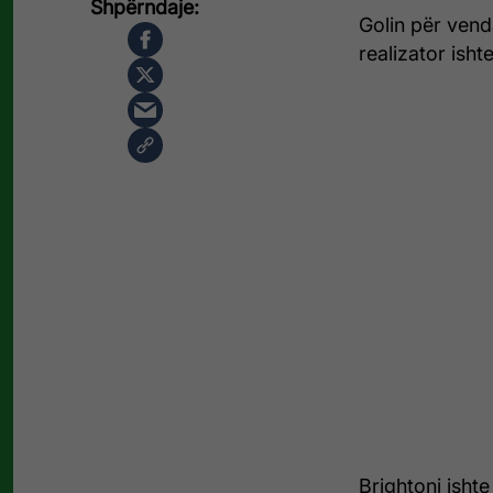
Golin për vend
realizator isht
Brightoni isht