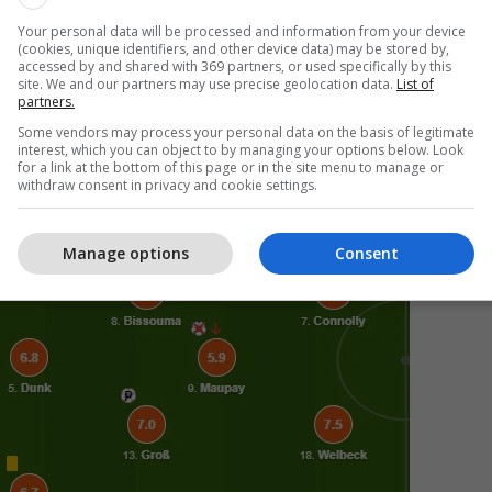
Your personal data will be processed and information from your device
(cookies, unique identifiers, and other device data) may be stored by,
accessed by and shared with 369 partners, or used specifically by this
site. We and our partners may use precise geolocation data.
List of
partners.
Some vendors may process your personal data on the basis of legitimate
interest, which you can object to by managing your options below. Look
for a link at the bottom of this page or in the site menu to manage or
withdraw consent in privacy and cookie settings.
Manage options
Consent