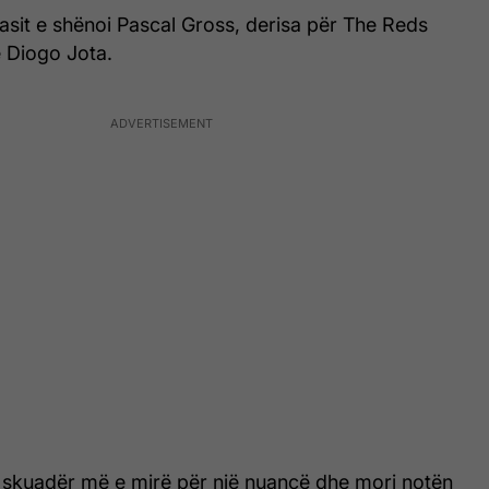
asit e shënoi Pascal Gross, derisa për The Reds
e Diogo Jota.
e skuadër më e mirë për një nuancë dhe mori notën