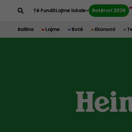
Të Fundit
Lajme lokale
Botërori 2026
Ballina
Lajme
Botë
Ekonomi
T