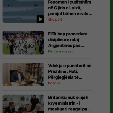
Fenomen i çuditshëm
në Gjirin e Lalzit,
pamjet bëhen virale
(Video)
Shqipëri
FIFA hap procedura
disiplinore ndaj
Argjentinës pas
incidentit në Kupën e
Përfaqësueset
Botës
Vdekja e punëtorit në
Prishtinë, Hoti:
Përgjegjësia të
shkojë deri në fund,
Kosovë
do të nisim
inspektime me dronë
Britaniku nuk e njeh
kryeministrin - i
moshuari reagoi pasi