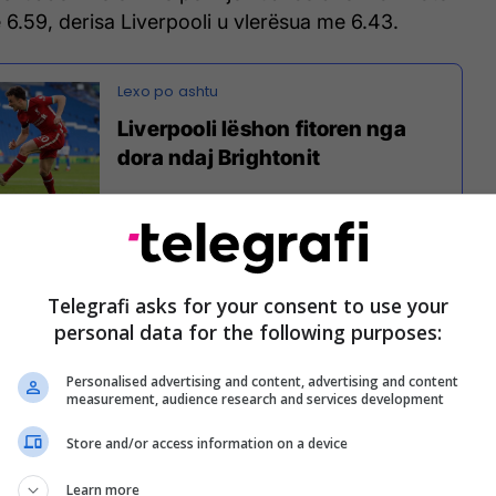
 6.59, derisa Liverpooli u vlerësua me 6.43.
Liverpooli lëshon fitoren nga
dora ndaj Brightonit
qitjen më të mirë në këtë sfidë ishte Nathaniel
Telegrafi asks for your consent to use your
rpoolit me notën 7.5.
personal data for the following purposes:
 dështimi i kësaj përballje doli të ishte Leandro
Personalised advertising and content, advertising and content
erësimin 5.8.
measurement, audience research and services development
tarëve të tjerë i të dyja skuadrave:
Store and/or access information on a device
Learn more