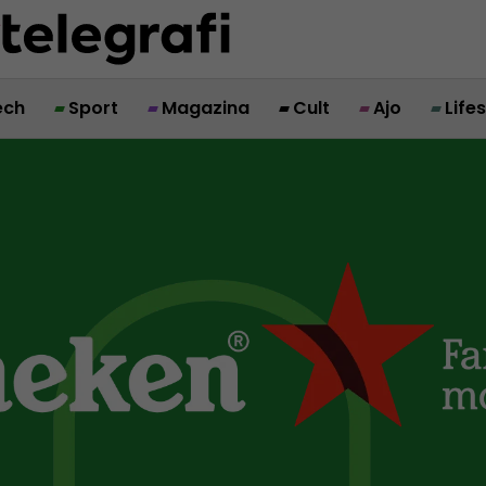
ech
Sport
Magazina
Cult
Ajo
Life