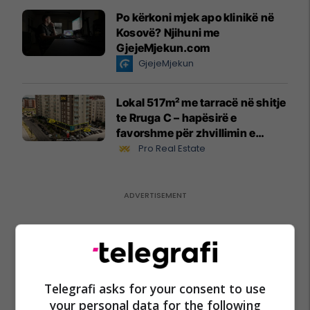
Po kërkoni mjek apo klinikë në
Kosovë? Njihuni me
GjejeMjekun.com
GjejeMjekun
Lokal 517m² me tarracë në shitje
te Rruga C – hapësirë e
favorshme për zhvillimin e
biznesit #15796
Pro Real Estate
Telegrafi asks for your consent to use
your personal data for the following