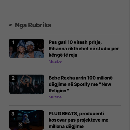
Nga Rubrika
Pas gati 10 vitesh pritje,
Rihanna rikthehet në studio për
këngë të reja
Muzikë
Bebe Rexha arrin 100 milionë
dëgjime në Spotify me "New
Religion"
Muzikë
PLUG BEATS, producenti
kosovar pas projekteve me
miliona dëgjime