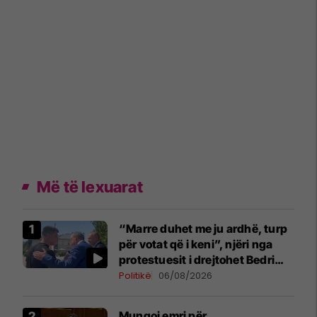
Më të lexuarat
“Marre duhet me ju ardhë, turp
për votat që i keni”, njëri nga
protestuesit i drejtohet Bedri
Hamzës
Politikë
06/08/2026
Mungoi emri për