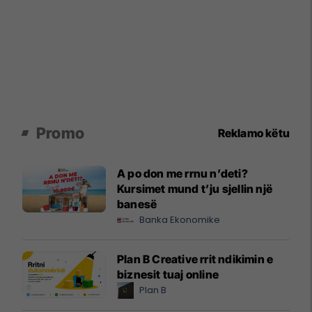
Promo
Reklamo këtu
A po don me rrnu n’deti?
Kursimet mund t’ju sjellin një
banesë
Banka Ekonomike
Plan B Creative rrit ndikimin e
biznesit tuaj online
Plan B