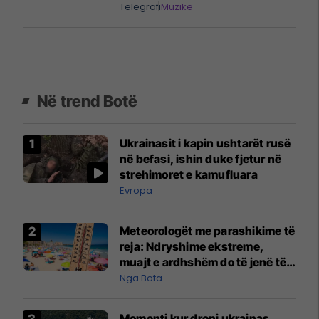
Telegrafi
Muzikë
Në trend Botë
Ukrainasit i kapin ushtarët rusë
në befasi, ishin duke fjetur në
strehimoret e kamufluara
Evropa
Meteorologët me parashikime të
reja: Ndryshime ekstreme,
muajt e ardhshëm do të jenë të
pazakontë
Nga Bota
Momenti kur droni ukrainas