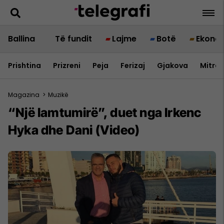
Ballina
Të fundit
Lajme
Botë
Ekono
Prishtina
Prizreni
Peja
Ferizaj
Gjakova
Mitrov
Magazina
>
Muzikë
“Një lamtumirë”, duet nga Irkenc
Hyka dhe Dani (Video)