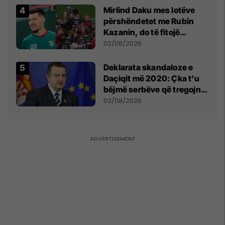
Mirlind Daku mes lotëve
përshëndetet me Rubin
Kazanin, do të fitojë
miliona te Spartak Moska
02/08/2026
​Deklarata skandaloze e
Daçiqit më 2020: Çka t'u
bëjmë serbëve që tregojnë
ku janë varrosur shqiptarët
03/08/2026
në Serbi