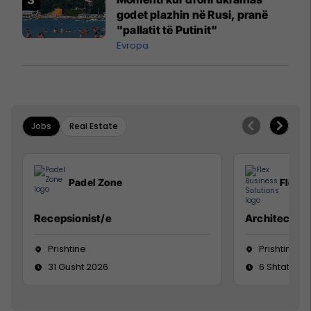
godet plazhin në Rusi, pranë
"pallatit të Putinit"
Evropa
Jobs
Real Estate
Padel Zone
Flex B
Recepsionist/e
Architect
Prishtine
Prishtinë
31 Gusht 2026
6 Shtator 2