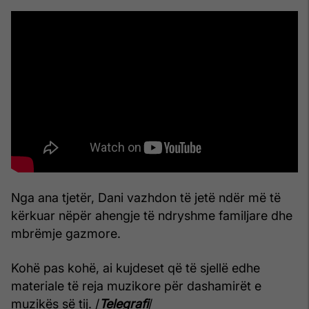
Nga ana tjetër, Dani vazhdon të jetë ndër më të
kërkuar nëpër ahengje të ndryshme familjare dhe
mbrëmje gazmore.
Kohë pas kohë, ai kujdeset që të sjellë edhe
materiale të reja muzikore për dashamirët e
muzikës së tij. /
Telegrafi
/