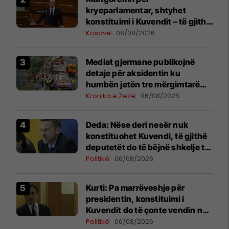
kryeparlamentar, shtyhet
konstituimi i Kuvendit – të gjitha
detajet
Kosovë
06/08/2026
Mediat gjermane publikojnë
detaje për aksidentin ku
humbën jetën tre mërgimtarë
nga Komogllava e Ferizajt
Kronika e Zezë
06/08/2026
Deda: Nëse deri nesër nuk
konstituohet Kuvendi, të gjithë
deputetët do të bëjnë shkelje të
rëndë kushtetuese
Politikë
06/08/2026
Kurti: Pa marrëveshje për
presidentin, konstituimi i
Kuvendit do të çonte vendin në
zgjedhje të reja
Politikë
06/08/2026