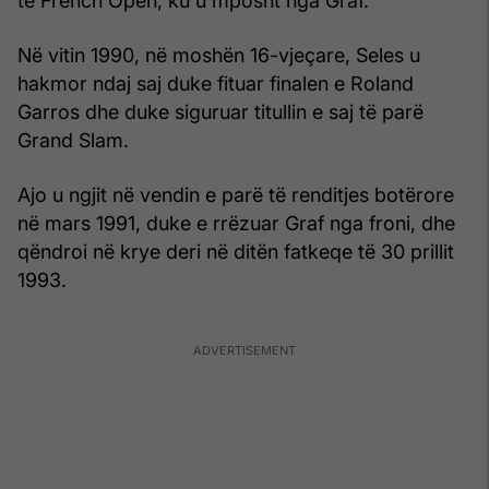
të French Open, ku u mposht nga Graf.
Në vitin 1990, në moshën 16-vjeçare, Seles u
hakmor ndaj saj duke fituar finalen e Roland
Garros dhe duke siguruar titullin e saj të parë
Grand Slam.
Ajo u ngjit në vendin e parë të renditjes botërore
në mars 1991, duke e rrëzuar Graf nga froni, dhe
qëndroi në krye deri në ditën fatkeqe të 30 prillit
1993.