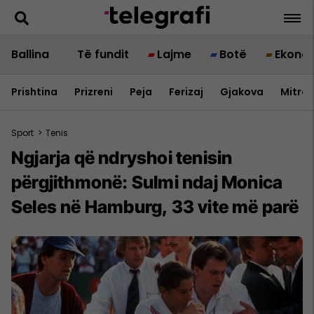
Ballina
Të fundit
Lajme
Botë
Ekono
Prishtina
Prizreni
Peja
Ferizaj
Gjakova
Mitrov
Sport
>
Tenis
Ngjarja që ndryshoi tenisin
përgjithmonë: Sulmi ndaj Monica
Seles në Hamburg, 33 vite më parë