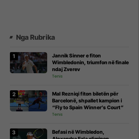
Nga Rubrika
Jannik Sinner e fiton
Wimbledonin, triumfon në finale
ndaj Zverev
Tenis
Mal Rezniqi fiton biletën për
Barcelonë, shpallet kampion i
“Fly to Spain Winner’s Court”
Tenis
Befasi në Wimbledon,
Alexandra Eala eliminon