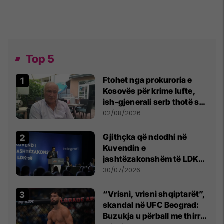
Top 5
Ftohet nga prokuroria e
Kosovës për krime lufte,
ish-gjenerali serb thotë se
dikush e tradhtoi në
02/08/2026
Beograd
Gjithçka që ndodhi në
Kuvendin e
jashtëzakonshëm të LDK-
së
30/07/2026
“Vrisni, vrisni shqiptarët”,
skandal në UFC Beograd:
Buzukja u përball me thirrje