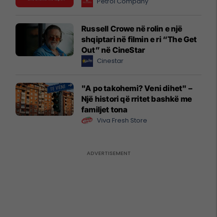
Petrol Company
Russell Crowe në rolin e një
shqiptari në filmin e ri “The Get
Out” në CineStar
Cinestar
"A po takohemi? Veni dihet" –
Një histori që rritet bashkë me
familjet tona
Viva Fresh Store