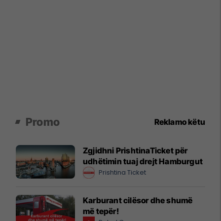
Promo
Reklamo këtu
Zgjidhni PrishtinaTicket për
udhëtimin tuaj drejt Hamburgut
Prishtina Ticket
Karburant cilësor dhe shumë
më tepër!