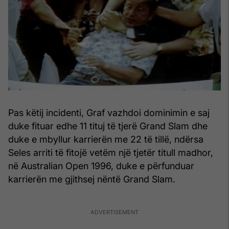
Pas këtij incidenti, Graf vazhdoi dominimin e saj
duke fituar edhe 11 tituj të tjerë Grand Slam dhe
duke e mbyllur karrierën me 22 të tillë, ndërsa
Seles arriti të fitojë vetëm një tjetër titull madhor,
në Australian Open 1996, duke e përfunduar
karrierën me gjithsej nëntë Grand Slam.