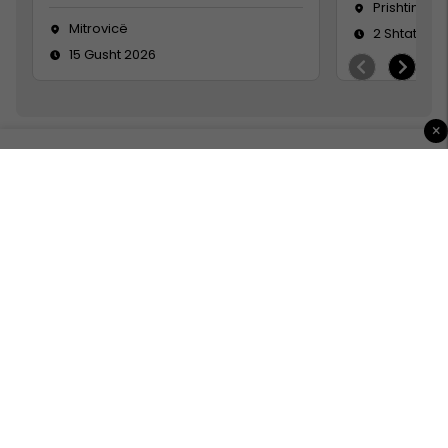
Prishtinë
Mitrovicë
2 Shtator 2
15 Gusht 2026
×