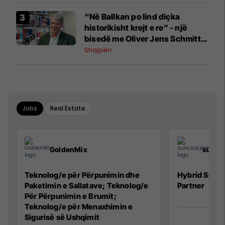
“Në Ballkan po lind diçka
historikisht krejt e re” - një
bisedë me Oliver Jens Schmitt
mbi protestat në Shqipëri dhe të
Shqipëri
kaluarën e rajonit
Jobs
Real Estate
GoldenMix
sunci
Teknolog/e për Përpunimin dhe
Hybrid Senio
Paketimin e Sallatave; Teknolog/e
Partner
Për Përpunimin e Brumit;
Teknolog/e për Menaxhimin e
Sigurisë së Ushqimit