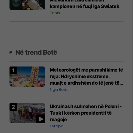
kampionen në fuqi Iga Swiatek
Tenis
Në trend Botë
Meteorologët me parashikime të
reja: Ndryshime ekstreme,
muajt e ardhshëm do të jenë të
pazakontë
Nga Bota
Ukrainasit sulmohen në Poloni -
Tusk i kërkon presidentit të
reagojë
Evropa