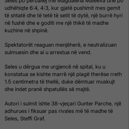
Seles po përballej me Magdalena Maleeva dhe po
udhëhiqte 6:4, 4:3, kur gjatë pushimit mes gemit
të shtatë dhe të tetë të setit të dytë, një burrë hyri
në fushë dhe e goditi me një thikë të madhe
kuzhine në shpinë.
Spektatorët reaguan menjëherë, e neutralizuan
sulmuesin dhe ai u arrestua në vend.
Seles u dërgua me urgjencë në spital, ku u
konstatua se kishte marrë një plagë therëse rreth
1.5 centimetra të thellë, duke dëmtuar muskujt
dhe indet pranë shpatullës së majtë.
Autori i sulmit ishte 38-vjeçari Gunter Parche, një
adhurues i fiksuar pas rivales më të madhe të
Seles, Steffi Graf.