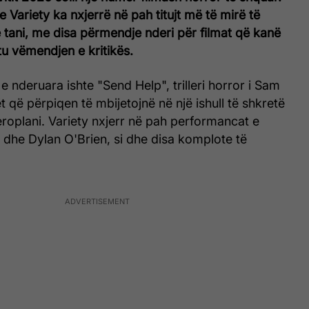
 Variety ka nxjerrë në pah titujt më të mirë të
 tani, me disa përmendje nderi për filmat që kanë
tu vëmendjen e kritikës.
 nderuara ishte "Send Help", trilleri horror i Sam
t që përpiqen të mbijetojnë në një ishull të shkretë
eroplani. Variety nxjerr në pah performancat e
he Dylan O'Brien, si dhe disa komplote të