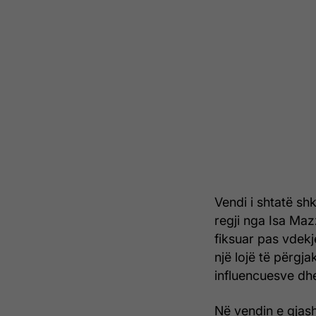
Vendi i shtatë shk
regji nga Isa Maz
fiksuar pas vdekj
një lojë të përg
influencuesve dhe
Në vendin e gjas