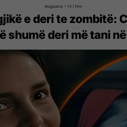
Magazina
>
TV / Film
gjikë e deri te zombitë: C
ë shumë deri më tani në