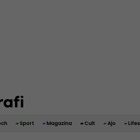
ech
Sport
Magazina
Cult
Ajo
Life