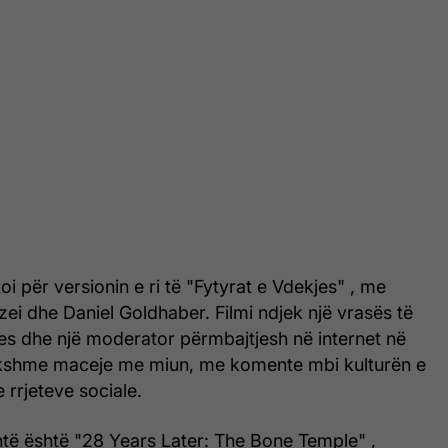
oi për versionin e ri të "Fytyrat e Vdekjes" , me
zei dhe Daniel Goldhaber. Filmi ndjek një vrasës të
es dhe një moderator përmbajtjesh në internet në
jakshme maceje me miun, me komente mbi kulturën e
 rrjeteve sociale.
htë është "28 Years Later: The Bone Temple" ,