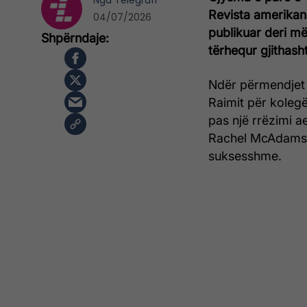
Nga
Telegrafi
Revista amerikane
04/07/2026
publikuar deri më
tërhequr gjithash
Ndër përmendjet e
Raimit për kolegë
pas një rrëzimi a
Rachel McAdams d
suksesshme.