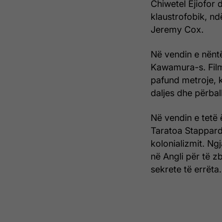
Chiwetel Ejiofor 
klaustrofobik, nd
Jeremy Cox.
Në vendin e nëntë
Kawamura-s. Filmi
pafund metroje, 
daljes dhe përball
Në vendin e tetë 
Taratoa Stappard
kolonializmit. Ng
në Angli për të zb
sekrete të errëta.