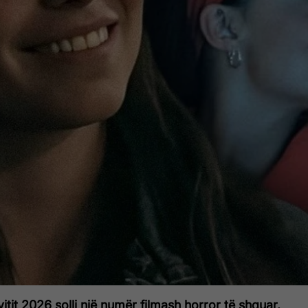
itit 2026 solli një numër filmash horror të shquar.