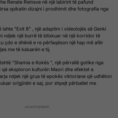
dhe Renate Reinsve në një labirint të pafund
ërsa spikatin dizajni i prodhimit dhe fotografia nga
 ishte "Exit 8" , një adaptim i videolojës së Genki
 ndjek një burrë të bllokuar në një korridor të
ku çdo e dhënë e re përfaqëson një hap më afër
jes me të kaluarën e tij.
është "Shamia e Kokës ", një përrallë gotike nga
 që eksploron kulturën Maori dhe efektet e
jarja ndjek një grua të epokës viktoriane që udhëton
uluar origjinën e saj, por shpejt përballet me