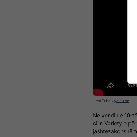
- YouTube
youtu.be
Në vendin e 10-të
cilin Variety e p
jashtëzakonshëm.