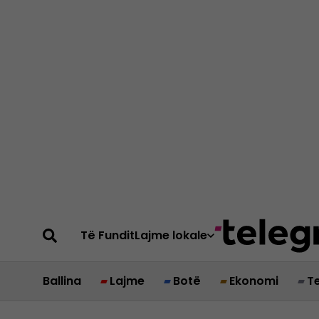
Të Fundit
Lajme lokale
Ballina
Lajme
Botë
Ekonomi
T