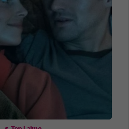
Top Lajme