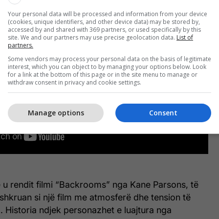
Your personal data will be processed and information from your device
(cookies, unique identifiers, and other device data) may be stored by,
accessed by and shared with 369 partners, or used specifically by this
site. We and our partners may use precise geolocation data.
List of
partners.
Some vendors may process your personal data on the basis of legitimate
interest, which you can object to by managing your options below. Look
for a link at the bottom of this page or in the site menu to manage or
withdraw consent in privacy and cookie settings.
Manage options
Consent
 u rendit filmi “Backrooms” nga Kane Parsons, të
ërshkruan si një film me atmosferë dhe tension të
 Historia ndjek personazhet e luajtura nga