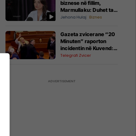
biznese në fillim,
Marmullaku: Duhet ta
njohësh tregun
Jehona Hulaj
Biznes
Gazeta zvicerane “20
Minuten” raporton
incidentin në Kuvend:
Deputetja opozitare
Telegrafi Zvicer
gjuan me vezë Albin
Kurtin