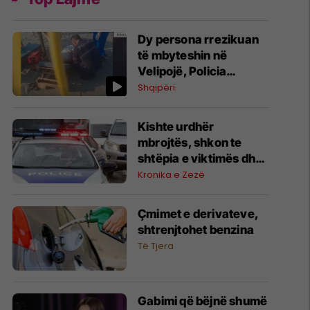
Dy persona rrezikuan
të mbyteshin në
Velipojë, Policia
Kufitare i shpëton me
Shqipëri
Jet Ski
Kishte urdhër
mbrojtës, shkon te
shtëpia e viktimës dhe
kanos babanë e saj –
Kronika e Zezë
arrestohet shtetasi i
Maqedonisë së Veriut
Çmimet e derivateve,
në Podujevë
shtrenjtohet benzina
Të Tjera
Gabimi që bëjnë shumë