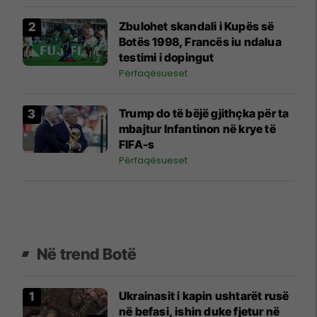
Zbulohet skandali i Kupës së
Botës 1998, Francës iu ndalua
testimi i dopingut
Përfaqësueset
Trump do të bëjë gjithçka për ta
mbajtur Infantinon në krye të
FIFA-s
Përfaqësueset
Në trend Botë
Ukrainasit i kapin ushtarët rusë
në befasi, ishin duke fjetur në