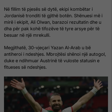
Në fillim të pjesës së dytë, ekipi kombëtar i
Jordanisë tronditi të gjithë botën. Shënuesi më i
mirë i ekipit, Ali Olwan, barazoi rezultatin dhe u
dha për pak kohë tifozëve të tyre arsye për të
besuar në një mrekulli.
Megjithatë, 30-vjeçari Yazan Al-Arab u bë
antiheroi i ndeshjes. Mbrojtësi shënoi një autogol,
duke e ndihmuar Austrinë të vuloste statusin e
fitueses së ndeshjes.