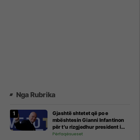
Nga Rubrika
Gjashtë shtetet që po e
mbështesin Gianni Infantinon
për t’u rizgjedhur president i
FIFA-s
Përfaqësueset