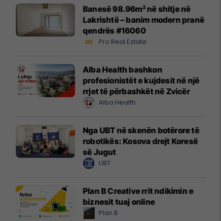
Banesë 98.96m² në shitje në
Lakrishtë – banim modern pranë
qendrës #16060
Pro Real Estate
Alba Health bashkon
profesionistët e kujdesit në një
rrjet të përbashkët në Zvicër
Alba Health
Nga UBT në skenën botërore të
robotikës: Kosova drejt Koresë
së Jugut
UBT
Plan B Creative rrit ndikimin e
biznesit tuaj online
Plan B