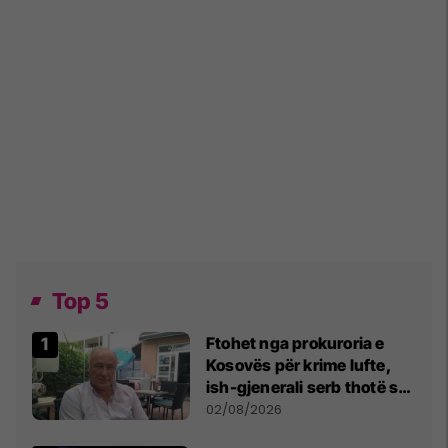
Top 5
Ftohet nga prokuroria e
Kosovës për krime lufte,
ish-gjenerali serb thotë se
dikush e tradhtoi në
02/08/2026
Beograd