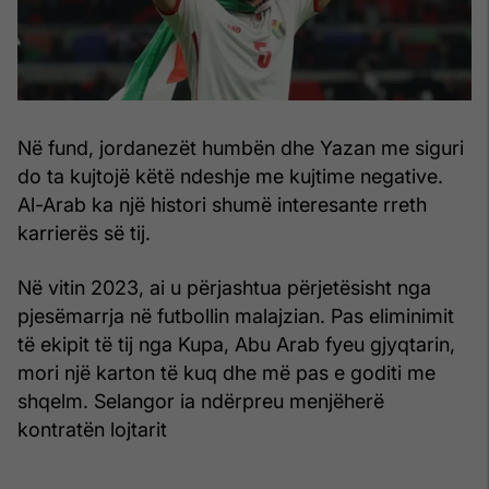
Në fund, jordanezët humbën dhe Yazan me siguri
do ta kujtojë këtë ndeshje me kujtime negative.
Al-Arab ka një histori shumë interesante rreth
karrierës së tij.
Në vitin 2023, ai u përjashtua përjetësisht nga
pjesëmarrja në futbollin malajzian. Pas eliminimit
të ekipit të tij nga Kupa, Abu Arab fyeu gjyqtarin,
mori një karton të kuq dhe më pas e goditi me
shqelm. Selangor ia ndërpreu menjëherë
kontratën lojtarit