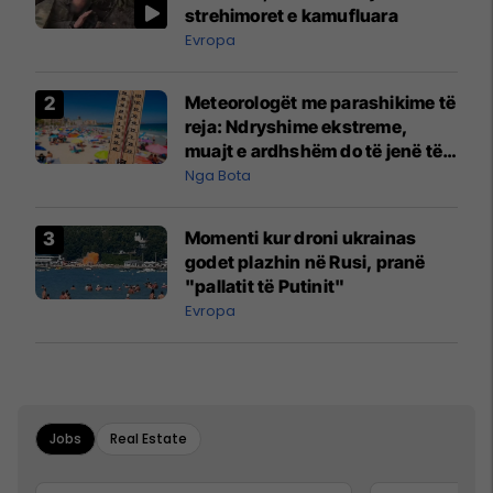
strehimoret e kamufluara
Evropa
Meteorologët me parashikime të
reja: Ndryshime ekstreme,
muajt e ardhshëm do të jenë të
pazakontë
Nga Bota
Momenti kur droni ukrainas
godet plazhin në Rusi, pranë
"pallatit të Putinit"
Evropa
Jobs
Real Estate