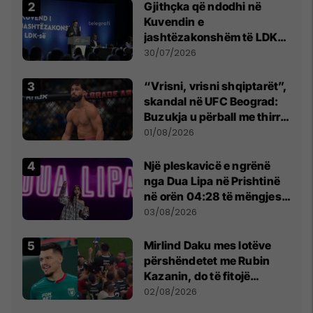
Gjithçka që ndodhi në
Kuvendin e
jashtëzakonshëm të LDK-
së
30/07/2026
“Vrisni, vrisni shqiptarët”,
skandal në UFC Beograd:
Buzukja u përball me thirrje
anti-shqiptare nga
01/08/2026
tribunat
Një pleskavicë e ngrënë
nga Dua Lipa në Prishtinë
në orën 04:28 të mëngjesit
- dhe bota digjitale serbe
03/08/2026
shpall gjendjen e luftës
Mirlind Daku mes lotëve
përshëndetet me Rubin
Kazanin, do të fitojë
miliona te Spartak Moska
02/08/2026