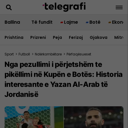
Ballina
Të fundit
Lajme
Botë
Ekono
Prishtina
Prizreni
Peja
Ferizaj
Gjakova
Mitrov
Sport
>
Futboll
>
Ndërkombëtare
>
Përfaqësueset
Nga pezullimi i përjetshëm te
pikëllimi në Kupën e Botës: Historia
interesante e Yazan Al-Arab të
Jordanisë