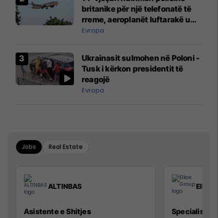
britanike për një telefonatë të
rreme, aeroplanët luftarakë u
ngritën në ajër për të
Evropa
interceptuar fluturaken e Qatar
Airways që po shkonte drejt
Ukrainasit sulmohen në Poloni -
Mançesterit
Tusk i kërkon presidentit të
reagojë
Evropa
Jobs
Real Estate
ALTINBAS
Elkos
Asistente e Shitjes
Specialist Mi