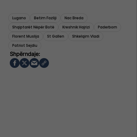
Lugano
Betim Fazliji
Nac Breda
Shqiptarët Nëpër Botë
Kreshnik Hajrizi
Paderborn
Florent Muslija
St Gallen
Shkelqim Vladi
Patriot Sejdiu