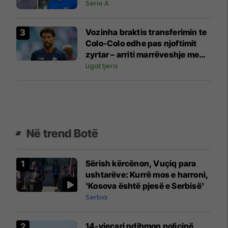
Serie A
Vozinha braktis transferimin te
Colo-Colo edhe pas njoftimit
zyrtar – arriti marrëveshje me
një klub tjetër
Ligat tjera
Në trend Botë
Sërish kërcënon, Vuçiq para
ushtarëve: Kurrë mos e harroni,
'Kosova është pjesë e Serbisë'
Serbia
14-vjeçari ndihmon policinë