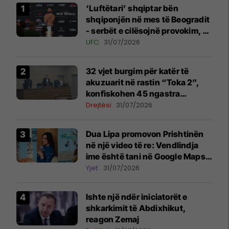
‘Luftëtari’ shqiptar bën
shqiponjën në mes të Beogradit
- serbët e cilësojnë provokim, ai
e cilëson simbol të identitetit
UFC
31/07/2026
32 vjet burgim për katër të
akuzuarit në rastin “Toka 2”,
konfiskohen 45 ngastra
kadastrale
Drejtësi
31/07/2026
Dua Lipa promovon Prishtinën
në një video të re: Vendlindja
ime është tani në Google Maps
Street View
Yjet
31/07/2026
Ishte një ndër iniciatorët e
shkarkimit të Abdixhikut,
reagon Zemaj