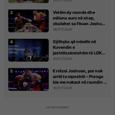
26/07/2026
Vetëm dy raunde dhe
miliona euro në xhep,
zbulohet sa fituan Joshua
e Prenga
26/07/2026
Gjithçka që ndodhi në
Kuvendin e
jashtëzakonshëm të LDK-
së
30/07/2026
E rrëzoi Joshuan, por nuk
arriti ta mposhtë – Prenga
bie me nokaut në raundin e
dytë
26/07/2026