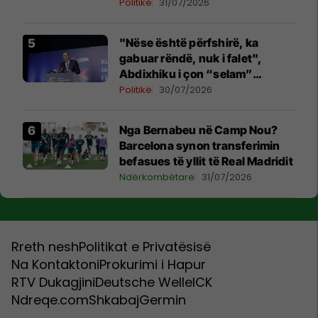
Politikë
31/07/2026
"Nëse është përfshirë, ka
gabuar rëndë, nuk i falet",
Abdixhiku i çon “selam”
Përparim Ramës
Politikë
30/07/2026
Nga Bernabeu në Camp Nou?
Barcelona synon transferimin
befasues të yllit të Real Madridit
Ndërkombëtare
31/07/2026
Rreth nesh
Politikat e Privatësisë
Na Kontaktoni
Prokurimi i Hapur
RTV Dukagjini
Deutsche Welle
ICK
Ndreqe.com
Shkabaj
Germin