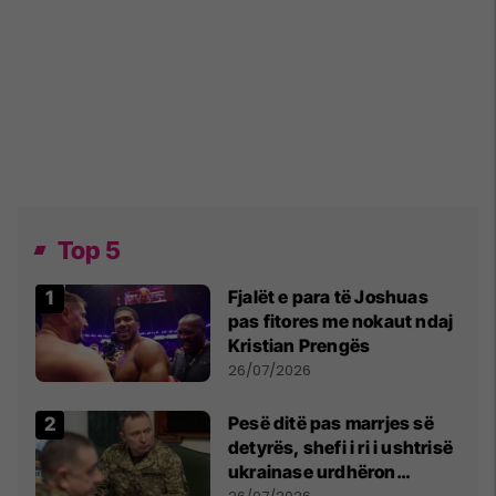
Top 5
Fjalët e para të Joshuas
pas fitores me nokaut ndaj
Kristian Prengës
26/07/2026
Pesë ditë pas marrjes së
detyrës, shefi i ri i ushtrisë
ukrainase urdhëron
kontroll të madh