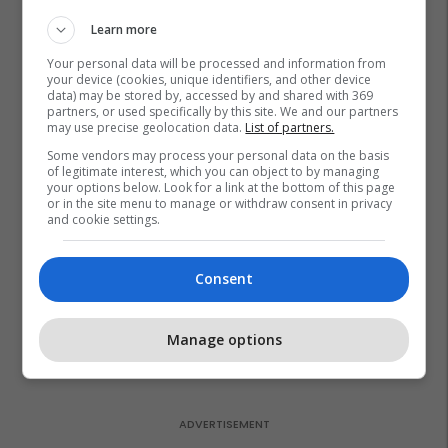
gërvishtëse plotësisht digjitale
dhe mbi 40 mijë shpërblime
Learn more
instant!
Meridian
Your personal data will be processed and information from
your device (cookies, unique identifiers, and other device
data) may be stored by, accessed by and shared with 369
Zgjidhni një nga katër modelet
partners, or used specifically by this site. We and our partners
may use precise geolocation data.
List of partners.
tuaja të preferuara Peugeot
Peugot Kosova
Some vendors may process your personal data on the basis
of legitimate interest, which you can object to by managing
your options below. Look for a link at the bottom of this page
or in the site menu to manage or withdraw consent in privacy
IPKO vazhdon partneritetin me
and cookie settings.
Sunny Hill Festival 2026
IPKO
Consent
EXPO DIASPORA 2026 mbahet
më 3, 4 dhe 5 gusht në Prishtinë
Manage options
Expo Prishtina