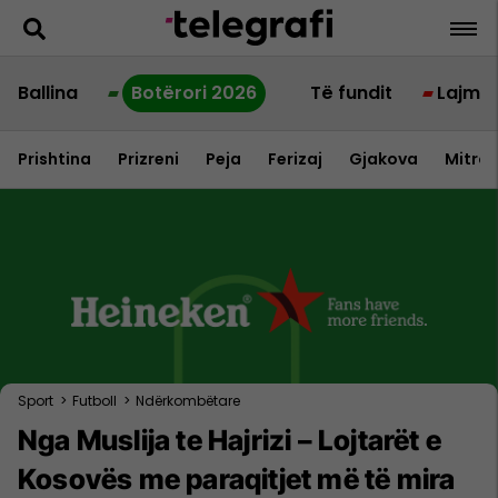
Ballina
Botërori 2026
Të fundit
Lajme
Prishtina
Prizreni
Peja
Ferizaj
Gjakova
Mitrov
Sport
>
Futboll
>
Ndërkombëtare
Nga Muslija te Hajrizi – Lojtarët e
Kosovës me paraqitjet më të mira