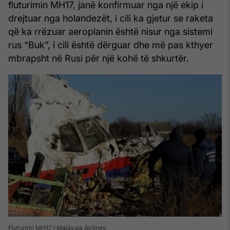
fluturimin MH17, janë konfirmuar nga një ekip i
drejtuar nga holandezët, i cili ka gjetur se raketa
që ka rrëzuar aeroplanin është nisur nga sistemi
rus “Buk”, i cili është dërguar dhe më pas kthyer
mbrapsht në Rusi për një kohë të shkurtër.
Fluturimi MH17 i Malaysia Airlines