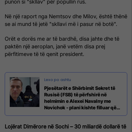
punon si “skllav” për popullin rus.
Në një raport nga Nemtsov dhe Milov, është thënë
se ai mund të jetë "skllavi më i pasur në botë".
Orët e dorës me ar të bardhë, disa jahte dhe të
paktën një aeroplan, janë vetëm disa prej
përfitimeve të të qenit president.
Pjesëtarët e Shërbimit Sekret të
Rusisë (FSB) të përfshirë në
helmimin e Alexei Navalny me
Novichok - plani kishte filluar që
nga viti 2017
Lojërat Dimërore në Sochi – 30 miliardë dollarë të