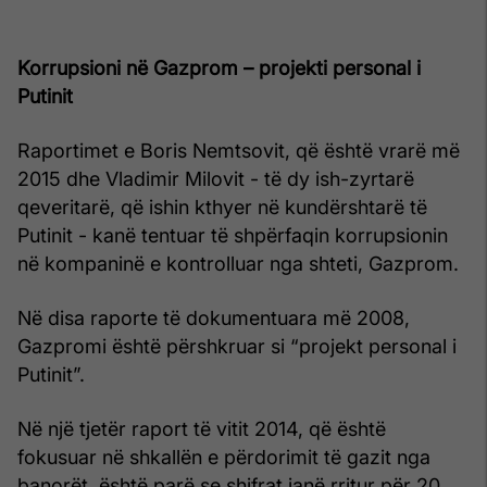
Korrupsioni në Gazprom – projekti personal i
Putinit
Raportimet e Boris Nemtsovit, që është vrarë më
2015 dhe Vladimir Milovit - të dy ish-zyrtarë
qeveritarë, që ishin kthyer në kundërshtarë të
Putinit - kanë tentuar të shpërfaqin korrupsionin
në kompaninë e kontrolluar nga shteti, Gazprom.
Në disa raporte të dokumentuara më 2008,
Gazpromi është përshkruar si “projekt personal i
Putinit”.
Në një tjetër raport të vitit 2014, që është
fokusuar në shkallën e përdorimit të gazit nga
banorët, është parë se shifrat janë rritur për 20