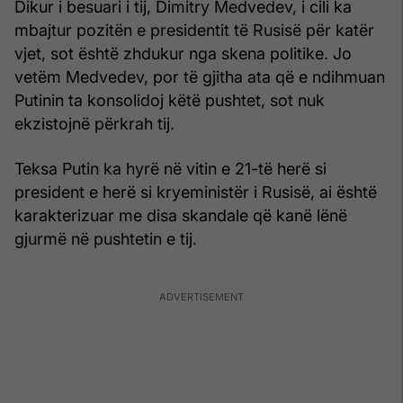
Dikur i besuari i tij, Dimitry Medvedev, i cili ka
mbajtur pozitën e presidentit të Rusisë për katër
vjet, sot është zhdukur nga skena politike. Jo
vetëm Medvedev, por të gjitha ata që e ndihmuan
Putinin ta konsolidoj këtë pushtet, sot nuk
ekzistojnë përkrah tij.
Teksa Putin ka hyrë në vitin e 21-të herë si
president e herë si kryeministër i Rusisë, ai është
karakterizuar me disa skandale që kanë lënë
gjurmë në pushtetin e tij.