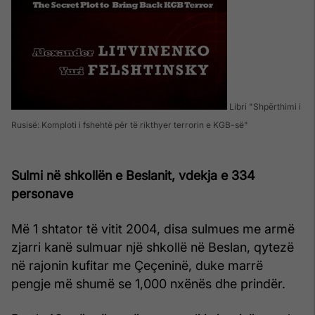
Libri "Shpërthimi i
Rusisë: Komploti i fshehtë për të rikthyer terrorin e KGB-së"
Sulmi në shkollën e Beslanit, vdekja e 334
personave
Më 1 shtator të vitit 2004, disa sulmues me armë
zjarri kanë sulmuar një shkollë në Beslan, qytezë
në rajonin kufitar me Çeçeninë, duke marrë
pengje më shumë se 1,000 nxënës dhe prindër.