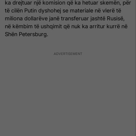
ka drejtuar një komision që ka hetuar skemën, për
të cilën Putin dyshohej se materiale në vlerë të
miliona dollarëve janë transferuar jashtë Rusisë,
në këmbim të ushqimit që nuk ka arritur kurrë në
Shën Petersburg.