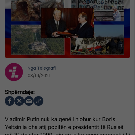
Nga
Telegrafi
03/01/2021
Vladimir Putin nuk ka qenë i njohur kur Boris
Yeltsin ia dha atij pozitën e presidentit të Rusisë
më 31 dhjetor 1999, gjë që ia ka qenë momenti i tij