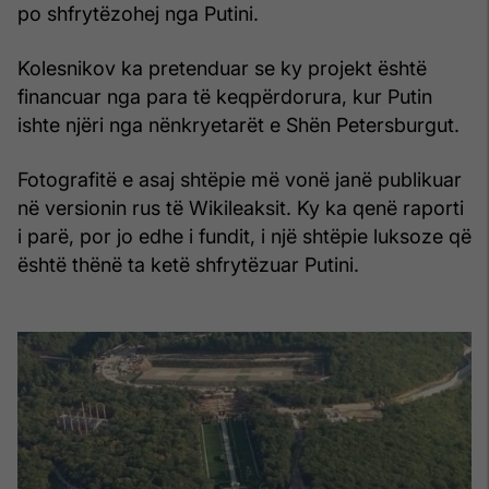
po shfrytëzohej nga Putini.
Kolesnikov ka pretenduar se ky projekt është
financuar nga para të keqpërdorura, kur Putin
ishte njëri nga nënkryetarët e Shën Petersburgut.
Fotografitë e asaj shtëpie më vonë janë publikuar
në versionin rus të Wikileaksit. Ky ka qenë raporti
i parë, por jo edhe i fundit, i një shtëpie luksoze që
është thënë ta ketë shfrytëzuar Putini.