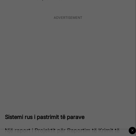
Sistemi rus i pastrimit të parave
Një raport i Projektit për Raportim të Krimit të
×