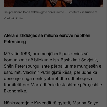
Ish-presidenti Boris Yeltsin gjatë dorëzimit të Kushtetutës së Rusisë te
Vladimir Putin
Afera e zhdukjes së miliona eurove në Shën
Petersburg
Më vitin 1993, pra menjëherë pas rënies së
komunizmit në bllokun e ish-Bashkimit Sovjetik,
Shën Petersburgu ishte përballur me mungesën e
ushqimit. Vladimir Putin gjatë kësaj periudhe ka
qenë njëri nga nënkryetarët dhe udhëheqës i
Komitetit për Marrëdhënie të Jashtme për çështje
Ekonomike.
Nënkryetarja e Kuvendit të qytetit, Marina Salye