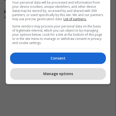
Your personal data will be processed and information from
your device (cookies, unique identifiers, and other device
data) may be stored by, accessed by and shared with 369
Ky libër është i ndaluar në Rusi, pasi konsiderohet
partners, or used specifically by this site. We and our partners
“material ekstremist”.
may use precise geolocation data.
List of partners.
Some vendors may process your personal data on the basis
of legitimate interest, which you can object to by managing
your options below. Look for a link at the bottom of this page
or in the site menu to manage or withdraw consent in privacy
and cookie settings.
Consent
Manage options