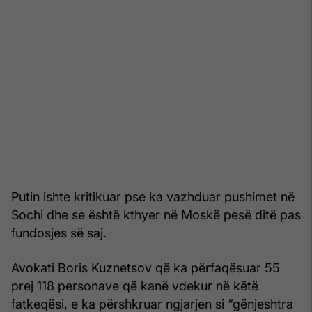
Putin ishte kritikuar pse ka vazhduar pushimet në
Sochi dhe se është kthyer në Moskë pesë ditë pas
fundosjes së saj.
Avokati Boris Kuznetsov që ka përfaqësuar 55
prej 118 personave që kanë vdekur në këtë
fatkeqësi, e ka përshkruar ngjarjen si “gënjeshtra