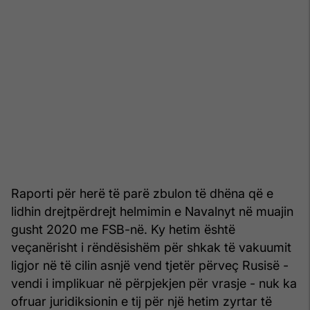
Raporti për herë të parë zbulon të dhëna që e
lidhin drejtpërdrejt helmimin e Navalnyt në muajin
gusht 2020 me FSB-në. Ky hetim është
veçanërisht i rëndësishëm për shkak të vakuumit
ligjor në të cilin asnjë vend tjetër përveç Rusisë -
vendi i implikuar në përpjekjen për vrasje - nuk ka
ofruar juridiksionin e tij për një hetim zyrtar të