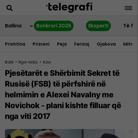
Ballina
Botërori 2026
Eksperti
Të fu
Prishtina
Prizreni
Peja
Ferizaj
Gjakova
Mitrov
Botë
>
Nga-bota
>
Azia
Pjesëtarët e Shërbimit Sekret të
Rusisë (FSB) të përfshirë në
helmimin e Alexei Navalny me
Novichok - plani kishte filluar që
nga viti 2017