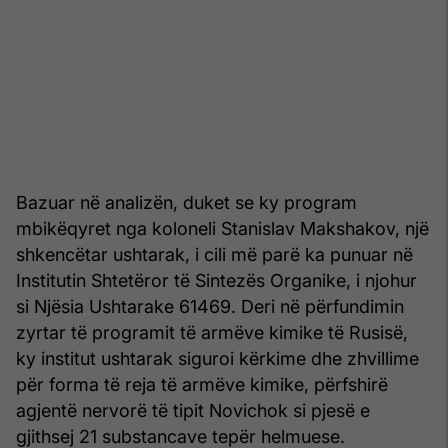
Bazuar në analizën, duket se ky program
mbikëqyret nga koloneli Stanislav Makshakov, një
shkencëtar ushtarak, i cili më parë ka punuar në
Institutin Shtetëror të Sintezës Organike, i njohur
si Njësia Ushtarake 61469. Deri në përfundimin
zyrtar të programit të armëve kimike të Rusisë,
ky institut ushtarak siguroi kërkime dhe zhvillime
për forma të reja të armëve kimike, përfshirë
agjentë nervorë të tipit Novichok si pjesë e
gjithsej 21 substancave tepër helmuese.