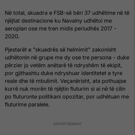
Në total, skuadra e FSB-së bëri 37 udhëtime në të
njëjtat destinacione ku Navalny udhëtoi me
aeroplan ose me tren midis periudhës 2017 -
2020.
Pjestarët e "skuadrës së helmimit" zakonisht
udhëtonin në grupe me dy ose tre persona - duke
përzier jo vetëm anëtarë të ndryshëm të ekipit,
por gjithashtu duke ndryshuar identitetet e tyre
reale dhe të mbulimit. Veçanërisht, ata pothuajse
kurrë nuk morën të njëjtin fluturim si ai në të cilin
po fluturonte politikani opozitar, por udhëtuan me
fluturime paralele.