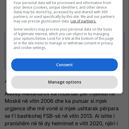
Your personal data will be processed and information from
your device (cookies, unique identifiers, and other device
data) may be stored by, accessed by and shared with 369
partners, or used specifically by this site. We and our partners
may use precise geolocation data.
List of partners.
Some vendors may process your personal data on the basis
of legitimate interest, which you can object to by managing
your options below. Look for a link at the bottom of this page
or in the site menu to manage or withdraw consent in privacy
Putin shpërblen mjekun që kishte
and cookie settings.
falsifikuar diagnozën e helmimit të
Navalnyit
Consent
Alexey Alexandrov [Alexey Frolov]
Manage options
Alexey Alexandrov ka mbaruar për mjekësi në
Moskë në vitin 2006 dhe ka punuar si mjek
urgjence dhe më vonë si mjek ushtarak përpara
se t'i bashkohej FSB-së në vitin 2013. Ai ishte i
pranishëm në të dy helmimet e vitit 2020, njëri i