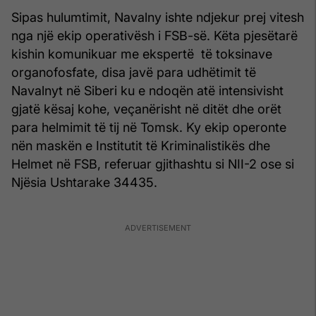
Sipas hulumtimit, Navalny ishte ndjekur prej vitesh
nga një ekip operativësh i FSB-së. Këta pjesëtarë
kishin komunikuar me ekspertë të toksinave
organofosfate, disa javë para udhëtimit të
Navalnyt në Siberi ku e ndoqën atë intensivisht
gjatë kësaj kohe, veçanërisht në ditët dhe orët
para helmimit të tij në Tomsk. Ky ekip operonte
nën maskën e Institutit të Kriminalistikës dhe
Helmet në FSB, referuar gjithashtu si NII-2 ose si
Njësia Ushtarake 34435.