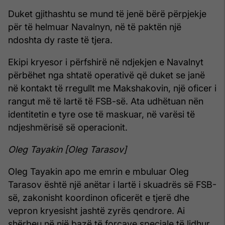
Duket gjithashtu se mund të jenë bërë përpjekje
për të helmuar Navalnyn, në të paktën një
ndoshta dy raste të tjera.
Ekipi kryesor i përfshirë në ndjekjen e Navalnyt
përbëhet nga shtatë operativë që duket se janë
në kontakt të rregullt me ​​Makshakovin, një oficer i
rangut më të lartë të FSB-së. Ata udhëtuan nën
identitetin e tyre ose të maskuar, në varësi të
ndjeshmërisë së operacionit.
Oleg Tayakin [Oleg Tarasov]
Oleg Tayakin apo me emrin e mbuluar Oleg
Tarasov është një anëtar i lartë i skuadrës së FSB-
së, zakonisht koordinon oficerët e tjerë dhe
vepron kryesisht jashtë zyrës qendrore. Ai
shërbeu në një bazë të forcave speciale të lidhur