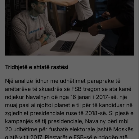
Tridhjetë e shtatë rastësi
Një analizë lidhur me udhëtimet paraprake të
anëtarëve të skuadrës së FSB tregon se ata kanë
ndjekur Navalnyn që nga 16 janari i 2017-së, një
muaj pasi ai njoftoi planet e tij për të kandiduar në
zgjedhjet presidenciale ruse të 2018-së. Si pjesë e
kampanjës së tij presidenciale, Navalny bëri mbi
20 udhëtime për fushatë elektorale jashtë Moskës
gjatë vitit 2017. Pjestarët e FSB-së e ndoqën atë