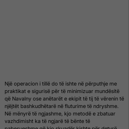
Një operacion i tillë do të ishte në përputhje me
praktikat e sigurisë për të minimizuar mundësitë
që Navalny ose anëtarët e ekipit të tij të vërenin të
njëjtët bashkudhëtarë në fluturime të ndryshme.
Në mënyrë të ngjashme, kjo metodë e zbatuar
vazhdimisht ka të ngjarë të bënte të
pabesueshme që kjo skuadër kishte për detyrë