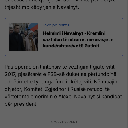
thjesht mbikëqyrjen e Navalnyt.
Helmimi i Navalnyt - Kremlini
vazhdon të mburret me vrasjet e
kundërshtarëve të Putinit
Pas operacionit intensiv të vëzhgimit gjatë vitit
2017, pjesëtarët e FSB-së duket se përfundojnë
udhëtimet e tyre nga fundi i këtoj viti. Në muajin
dhjetor, Komiteti Zgjedhor i Rusisë refuzoi të
vërtetonte emërimin e Alexei Navalnyt si kandidat
për president.