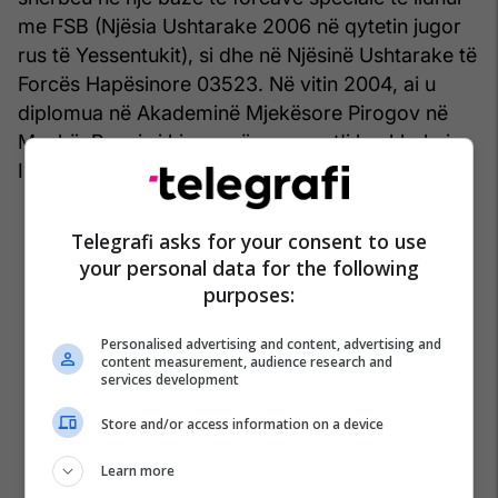
me FSB (Njësia Ushtarake 2006 në qytetin jugor
rus të Yessentukit), si dhe në Njësinë Ushtarake të
Forcës Hapësinore 03523. Në vitin 2004, ai u
diplomua në Akademinë Mjekësore Pirogov në
Moskë. Punoi si kirurg përpara se t'i bashkohej
Institutit të Kriminalistikës dhe Helmet në FSB.
Telegrafi asks for your consent to use
your personal data for the following
purposes:
Personalised advertising and content, advertising and
content measurement, audience research and
services development
Store and/or access information on a device
Learn more