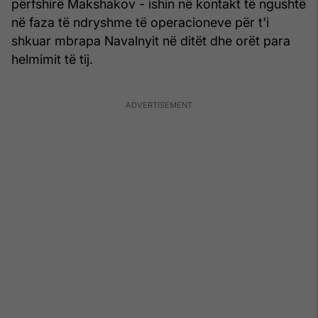
përfshirë Makshakov - ishin në kontakt të ngushtë
në faza të ndryshme të operacioneve për t'i
shkuar mbrapa Navalnyit në ditët dhe orët para
helmimit të tij.