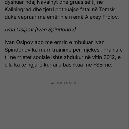
dyshuar ndaj Navalnyt dhe gruas së tij në
Kaliningrad dhe tjetri pothuajse fatal në Tomsk
duke vepruar me emërin e rremë Alexey Frolov.
Ivan Osipov [Ivan Spiridonov]
Ivan Osipov apo me emrin e mbuluar Ivan
Spiridonov ka marr trajnime për mjekësi. Prania e
tij në rrjetet sociale ishte zhdukur në vitin 2012, e
cila ka të ngjarë kur ai u bashkua me FSB-në.