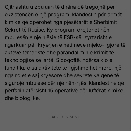
Gjithashtu u zbuluan të dhëna që tregojnë për
ekzistencën e një programi klandestin për armët
kimike që operohet nga pjesëtarët e Shërbimit
Sekret të Rusisë. Ky program drejtohet nën
mbulesën e një njësie të FSB-së, zyrtarisht e
ngarkuar për kryerjen e hetimeve mjeko-ligjore të
akteve terroriste dhe parandalimin e krimit të
teknologjisë së lartë. Sidoqoftë, ndërsa kjo e
fundit ka disa aktivitete të ligjshme hetimore, një
nga rolet e saj kryesore dhe sekrete ka qenë të
sigurojë mbulesë për një nën-njësi klandestine që
përfshin afërsisht 15 operativë për luftërat kimike
dhe biologjike.