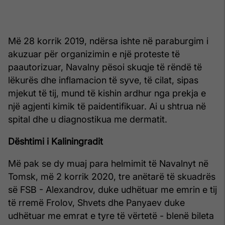
Më 28 korrik 2019, ndërsa ishte në paraburgim i
akuzuar për organizimin e një proteste të
paautorizuar, Navalny pësoi skuqje të rëndë të
lëkurës dhe inflamacion të syve, të cilat, sipas
mjekut të tij, mund të kishin ardhur nga prekja e
një agjenti kimik të paidentifikuar. Ai u shtrua në
spital dhe u diagnostikua me dermatit.
Dështimi i Kaliningradit
Më pak se dy muaj para helmimit të Navalnyt në
Tomsk, më 2 korrik 2020, tre anëtarë të skuadrës
së FSB - Alexandrov, duke udhëtuar me emrin e tij
të rremë Frolov, Shvets dhe Panyaev duke
udhëtuar me emrat e tyre të vërtetë - blenë bileta