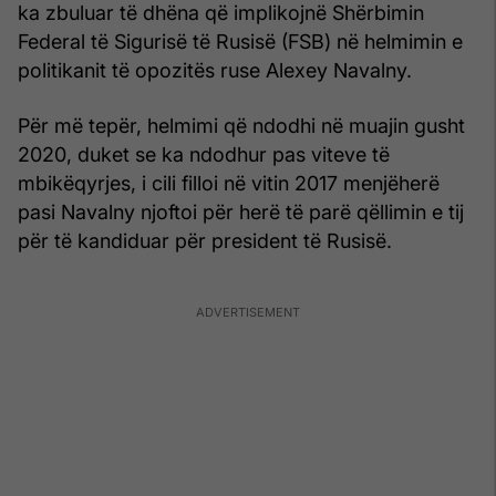
ka zbuluar të dhëna që implikojnë Shërbimin
Federal të Sigurisë të Rusisë (FSB) në helmimin e
politikanit të opozitës ruse Alexey Navalny.
Për më tepër, helmimi që ndodhi në muajin gusht
2020, duket se ka ndodhur pas viteve të
mbikëqyrjes, i cili filloi në vitin 2017 menjëherë
pasi Navalny njoftoi për herë të parë qëllimin e tij
për të kandiduar për president të Rusisë.