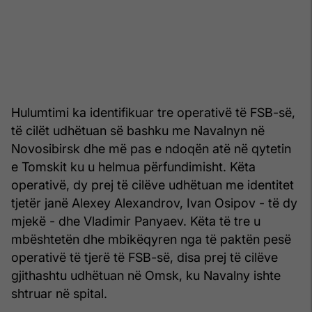
Hulumtimi ka identifikuar tre operativë të FSB-së,
të cilët udhëtuan së bashku me Navalnyn në
Novosibirsk dhe më pas e ndoqën atë në qytetin
e Tomskit ku u helmua përfundimisht. Këta
operativë, dy prej të cilëve udhëtuan me identitet
tjetër janë Alexey Alexandrov, Ivan Osipov - të dy
mjekë - dhe Vladimir Panyaev. Këta të tre u
mbështetën dhe mbikëqyren nga të paktën pesë
operativë të tjerë të FSB-së, disa prej të cilëve
gjithashtu udhëtuan në Omsk, ku Navalny ishte
shtruar në spital.