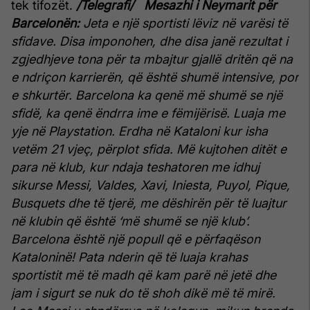
tek tifozët.
/Telegrafi/
Mesazhi i Neymarit për
Barcelon
ën:
Jeta e një sportisti lëviz në varësi të
sfidave. Disa imponohen, dhe disa janë rezultat i
zgjedhjeve tona për ta mbajtur gjallë dritën që na
e ndriçon karrierën, që është shumë intensive, por
e shkurtër.
Barcelona ka qenë më shumë se një
sfidë, ka qenë ëndrra ime e fëmijërisë. Luaja me
yje në Playstation. Erdha në Kataloni kur isha
vetëm 21 vjeç, përplot sfida. Më kujtohen ditët e
para në klub, kur ndaja teshatoren me idhuj
sikurse Messi, Valdes, Xavi, Iniesta, Puyol, Pique,
Busquets dhe të tjerë, me dëshirën për të luajtur
në klubin që është ‘më shumë se një klub’.
Barcelona është një popull që e përfaqëson
Kataloninë! Pata nderin që të luaja krahas
sportistit më të madh që kam parë në jetë dhe
jam i sigurt se nuk do të shoh dikë më të mirë.