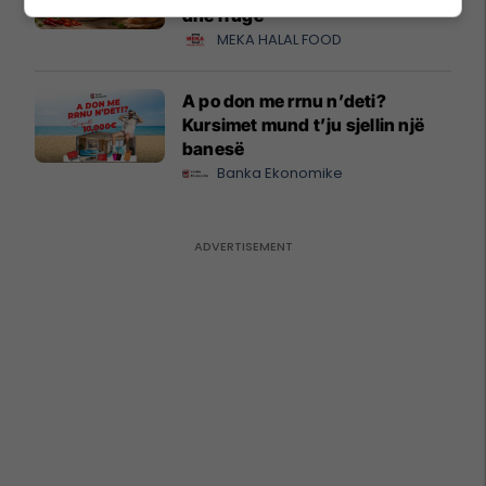
dhe rrugë
MEKA HALAL FOOD
A po don me rrnu n’deti?
Kursimet mund t’ju sjellin një
banesë
Banka Ekonomike