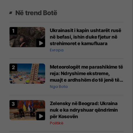
Në trend Botë
Ukrainasit i kapin ushtarët rusë
në befasi, ishin duke fjetur në
strehimoret e kamufluara
Evropa
Meteorologët me parashikime të
reja: Ndryshime ekstreme,
muajt e ardhshëm do të jenë të
pazakontë
Nga Bota
Zelensky në Beograd: Ukraina
nuk e ka ndryshuar qëndrimin
për Kosovën
Politikë