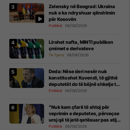
Zelensky në Beograd: Ukraina
nuk e ka ndryshuar qëndrimin
për Kosovën
Politikë
08/08/2026
Lirohet nafta, MINTI publikon
çmimet e derivateve
Të Tjera
08/08/2026
Deda: Nëse deri nesër nuk
konstituohet Kuvendi, të gjithë
deputetët do të bëjnë shkelje të
rëndë kushtetuese
Politikë
06/08/2026
"Nuk kam çfarë të shtoj për
veprimin e deputetes, përveçse
uroj që të jetë qetësuar pas atij
momenti", reagon Kusari-Lila
Politikë
08/08/2026