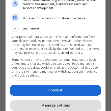
Personalised advertising and content, advertising and
content measurement, audience research and
services development
Store and/or access information on a device
Promo
Reklamo këtu
Learn more
Your personal data will be processed and information from
your device (cookies, unique identifiers, and other device
Konkurset e javës në Telegrafi
data) may be stored by, accessed by and shared with 369
Jobs: Mundësi të reja për
partners, or used specifically by this site. We and our partners
may use precise geolocation data.
List of partners.
zhvillimin tuaj profesional
Telegrafi Jobs
Some vendors may process your personal data on the basis
of legitimate interest, which you can object to by managing
your options below. Look for a link at the bottom of this page
or in the site menu to manage or withdraw consent in privacy
IPKO, Sponsor i Artë i DokuFest
and cookie settings.
2026, mbështet filmin dhe
frymëzon gjeneratën e re të
krijuesve
IPKO
Consent
Pashtetat MEKA - zgjedhje
Manage options
praktike për mëngjes, piknik