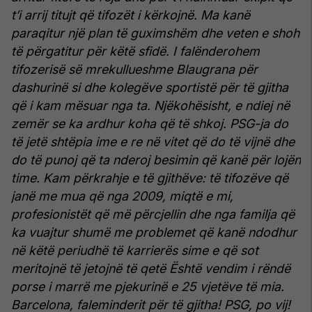
t’i arrij titujt që tifozët i kërkojnë. Ma kanë
paraqitur një plan të guximshëm dhe veten e shoh
të përgatitur për këtë sfidë.
I falënderohem
tifozerisë së mrekullueshme Blaugrana për
dashurinë si dhe kolegëve sportistë për të gjitha
që i kam mësuar nga ta. Njëkohësisht, e ndiej në
zemër se ka ardhur koha që të shkoj.
PSG-ja do
të jetë shtëpia ime e re në vitet që do të vijnë dhe
do të punoj që ta nderoj besimin që kanë për lojën
time. Kam përkrahje e të gjithëve: të tifozëve që
janë me mua që nga 2009, miqtë e mi,
profesionistët që më përcjellin dhe nga familja që
ka vuajtur shumë me problemet që kanë ndodhur
në këtë periudhë të karrierës sime e që sot
meritojnë të jetojnë të qetë
Është vendim i rëndë
porse i marrë me pjekurinë e 25 vjetëve të mia.
Barcelona, faleminderit për të gjitha!
PSG, po vij!