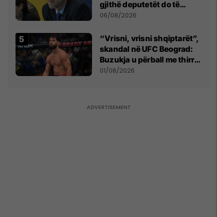
gjithë deputetët do të
bëjnë shkelje të rëndë
06/08/2026
kushtetuese
“Vrisni, vrisni shqiptarët”,
skandal në UFC Beograd:
Buzukja u përball me thirrje
anti-shqiptare nga
01/08/2026
tribunat