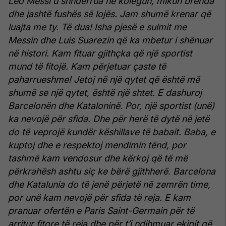
Leo Messi u shndërrua në kolegun, mikun brenda
dhe jashtë fushës së lojës. Jam shumë krenar që
luajta me ty. Të dua!
Isha pjesë e sulmit me
Messin dhe Luis Suarezin që ka mbetur i shënuar
në histori. Kam fituar gjithçka që një sportist
mund të fitojë. Kam përjetuar çaste të
paharrueshme! Jetoj në një qytet që është më
shumë se një qytet, është një shtet. E dashuroj
Barcelonën dhe Kataloninë.
Por, një sportist (unë)
ka nevojë për sfida. Dhe për herë të dytë në jetë
do të veprojë kundër këshillave të babait.
Baba, e
kuptoj dhe e respektoj mendimin tënd, por
tashmë kam vendosur dhe kërkoj që të më
përkrahësh ashtu siç ke bërë gjithherë. Barcelona
dhe Katalunia do të jenë përjetë në zemrën time,
por unë kam nevojë për sfida të reja.
E kam
pranuar ofertën e Paris Saint-Germain për të
arritur fitore të reja dhe për t’i ndihmuar ekipit që