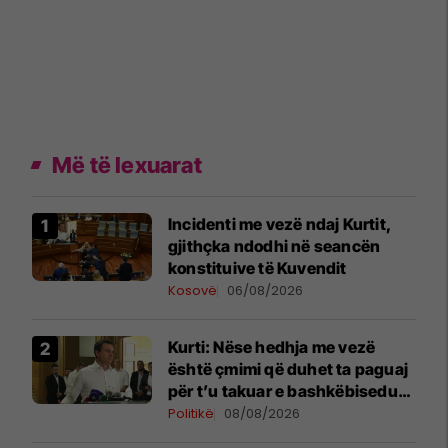
Më të lexuarat
Incidenti me vezë ndaj Kurtit,
gjithçka ndodhi në seancën
konstituive të Kuvendit
Kosovë
06/08/2026
Kurti: Nëse hedhja me vezë
është çmimi që duhet ta paguaj
për t’u takuar e bashkëbiseduar
jam i lumtur ta bëj këtë
Politikë
08/08/2026