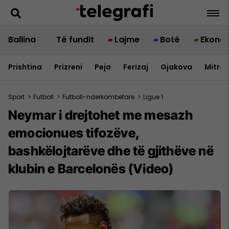
Ballina
Të fundit
Lajme
Botë
Ekono
Prishtina
Prizreni
Peja
Ferizaj
Gjakova
Mitrov
Sport
>
Futboll
>
Futboll-nderkombetare
>
Ligue 1
Neymar i drejtohet me mesazh
emocionues tifozëve,
bashkëlojtarëve dhe të gjithëve në
klubin e Barcelonës (Video)