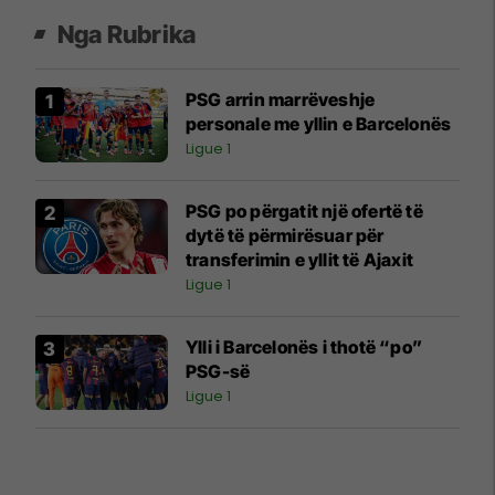
Nga Rubrika
PSG arrin marrëveshje
personale me yllin e Barcelonës
Ligue 1
PSG po përgatit një ofertë të
dytë të përmirësuar për
transferimin e yllit të Ajaxit
Ligue 1
Ylli i Barcelonës i thotë “po”
PSG-së
Ligue 1