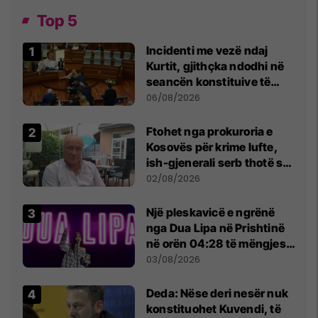
Top 5
Incidenti me vezë ndaj
Kurtit, gjithçka ndodhi në
seancën konstituive të
Kuvendit
06/08/2026
Ftohet nga prokuroria e
Kosovës për krime lufte,
ish-gjenerali serb thotë se
dikush e tradhtoi në
02/08/2026
Beograd
Një pleskavicë e ngrënë
nga Dua Lipa në Prishtinë
në orën 04:28 të mëngjesit
- dhe bota digjitale serbe
03/08/2026
shpall gjendjen e luftës
Deda: Nëse deri nesër nuk
konstituohet Kuvendi, të