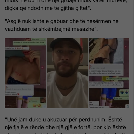
midis një burri dhe një gruaje midis katër mureve,
diçka që ndodh me të gjitha çiftet".
"Asgjë nuk ishte e gabuar dhe të nesërmen ne
vazhduam të shkëmbejmë mesazhe".
"Unë jam duke u akuzuar për përdhunim. Është
një fjalë e rëndë dhe një gjë e fortë, por kjo është