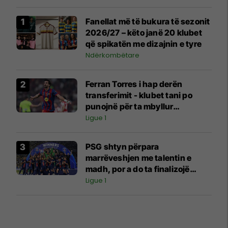
Fanellat më të bukura të sezonit
2026/27 – këto janë 20 klubet
që spikatën me dizajnin e tyre
Ndërkombëtare
Ferran Torres i hap derën
transferimit - klubet tani po
punojnë për ta mbyllur
marrëveshjen
Ligue 1
PSG shtyn përpara
marrëveshjen me talentin e
madh, por a do ta finalizojë
transferimin?
Ligue 1