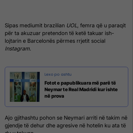
Sipas mediumit brazilian
UOL
, femra që u paraqit
për ta akuzuar pretendon të ketë takuar ish-
lojtarin e Barcelonës përmes rrjetit social
Instagram
.
Fotot e papublikuara më parë të
Neymar te Real Madridi kur ishte
në prova
Ajo gjithashtu pohon se Neymari arriti në takim në
gjendje të dehur dhe agresive në hotelin ku ata të