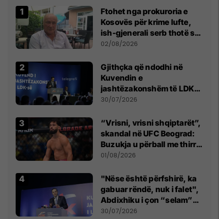
Ftohet nga prokuroria e
Kosovës për krime lufte,
ish-gjenerali serb thotë se
dikush e tradhtoi në
02/08/2026
Beograd
Gjithçka që ndodhi në
Kuvendin e
jashtëzakonshëm të LDK-
së
30/07/2026
“Vrisni, vrisni shqiptarët”,
skandal në UFC Beograd:
Buzukja u përball me thirrje
anti-shqiptare nga
01/08/2026
tribunat
"Nëse është përfshirë, ka
gabuar rëndë, nuk i falet",
Abdixhiku i çon “selam”
Përparim Ramës
30/07/2026