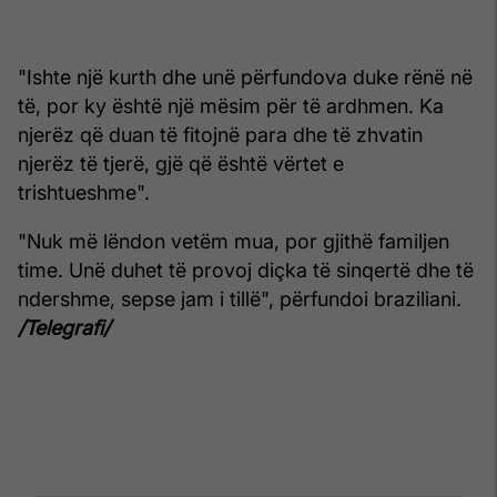
"Ishte një kurth dhe unë përfundova duke rënë në
të, por ky është një mësim për të ardhmen. Ka
njerëz që duan të fitojnë para dhe të zhvatin
njerëz të tjerë, gjë që është vërtet e
trishtueshme".
"Nuk më lëndon vetëm mua, por gjithë familjen
time. Unë duhet të provoj diçka të sinqertë dhe të
ndershme, sepse jam i tillë", përfundoi braziliani.
/Telegrafi/