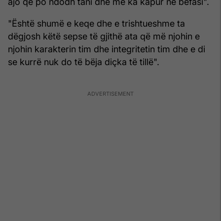
ajo që po ndodh tani dhe më ka kapur në befasi".
"Është shumë e keqe dhe e trishtueshme ta
dëgjosh këtë sepse të gjithë ata që më njohin e
njohin karakterin tim dhe integritetin tim dhe e di
se kurrë nuk do të bëja diçka të tillë".