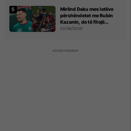
Mirlind Daku mes lotëve
përshëndetet me Rubin
Kazanin, do të fitojë
miliona te Spartak Moska
02/08/2026