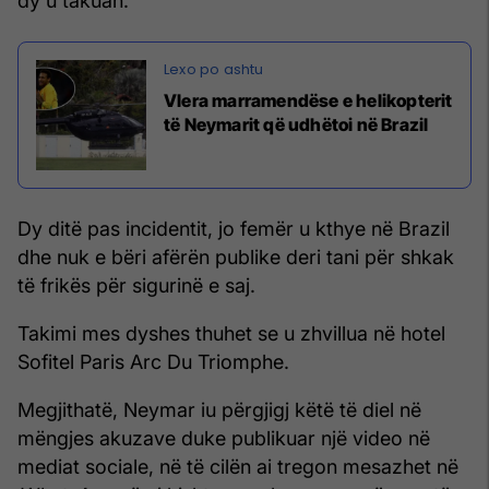
dy u takuan.
Vlera marramendëse e helikopterit
të Neymarit që udhëtoi në Brazil
Dy ditë pas incidentit, jo femër u kthye në Brazil
dhe nuk e bëri afërën publike deri tani për shkak
të frikës për sigurinë e saj.
Takimi mes dyshes thuhet se u zhvillua në hotel
Sofitel Paris Arc Du Triomphe.
Megjithatë, Neymar iu përgjigj këtë të diel në
mëngjes akuzave duke publikuar një video në
mediat sociale, në të cilën ai tregon mesazhet në