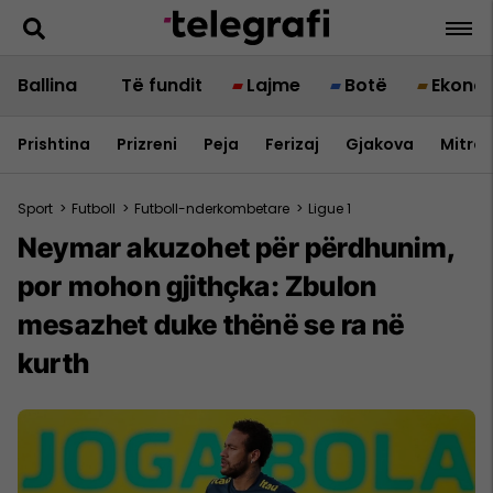
Ballina
Të fundit
Lajme
Botë
Ekono
Prishtina
Prizreni
Peja
Ferizaj
Gjakova
Mitrov
Sport
>
Futboll
>
Futboll-nderkombetare
>
Ligue 1
Neymar akuzohet për përdhunim,
por mohon gjithçka: Zbulon
mesazhet duke thënë se ra në
kurth