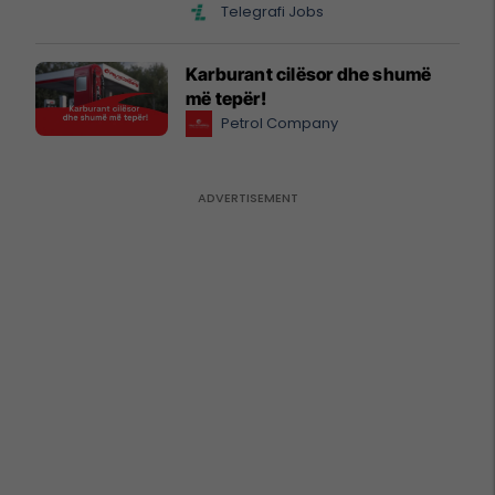
Telegrafi Jobs
Karburant cilësor dhe shumë
më tepër!
Petrol Company