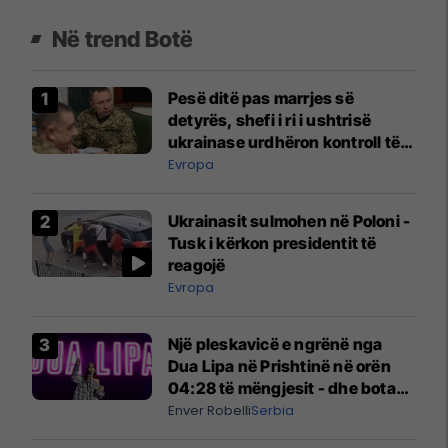
Në trend Botë
Pesë ditë pas marrjes së
detyrës, shefi i ri i ushtrisë
ukrainase urdhëron kontroll të
madh
Evropa
Ukrainasit sulmohen në Poloni -
Tusk i kërkon presidentit të
reagojë
Evropa
Një pleskavicë e ngrënë nga
Dua Lipa në Prishtinë në orën
04:28 të mëngjesit - dhe bota
digjitale serbe shpall gjendjen e
Enver Robelli
Serbia
luftës