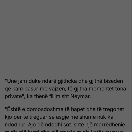
"Unë jam duke ndarë gjithçka dhe gjithë bisedën
që kam pasur me vajzën, të gjitha momentet tona
private", ka thënë fillimisht Neymar.
"Është e domosdoshme të hapet dhe të tregohet
kjo për të treguar se asgjë më shumë nuk ka
ndodhur. Ajo që ndodhi sot ishte një marrëdhënie