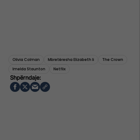
Olivia Colman
Mbretëresha Elizabeth Ii
The Crown
Imelda Staunton
Netflix