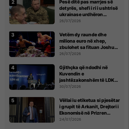
Pesë ditë pas marrjes së
detyrës, shefi i ri i ushtrisë
ukrainase urdhëron
kontroll të madh
26/07/2026
Vetëm dy raunde dhe
miliona euro në xhep,
zbulohet sa fituan Joshua
e Prenga
26/07/2026
Gjithçka që ndodhi në
Kuvendin e
jashtëzakonshëm të LDK-
së
30/07/2026
Vëllai iu etiketua si pjesëtar
i grupit të Arkanit, Drejtori i
Ekonomisë në Prizren
mohon pretendimet
24/07/2026