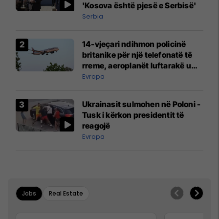
'Kosova është pjesë e Serbisë'
Serbia
14-vjeçari ndihmon policinë
britanike për një telefonatë të
rreme, aeroplanët luftarakë u
ngritën në ajër për të
Evropa
interceptuar fluturaken e Qatar
Airways që po shkonte drejt
Ukrainasit sulmohen në Poloni -
Mançesterit
Tusk i kërkon presidentit të
reagojë
Evropa
Jobs
Real Estate