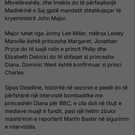
Mbretëreshës, dhe Imelda do të përfaqësojë
Madhërinë e Saj gjatë mandatit shtatëvjeçar të
kryeministrit John Major.
Major luhet nga Jonny Lee Miller, ndërsa Lesley
Manville është princesha Margaret, Jonathan
Pryce do të luajë rolin e princit Philip dhe
Elizabeth Debicki do të shfaqet si princesha
Diana. Dominic West është konfirmuar si princi
Charles.
Sipas Deadline, historitë në sezonin e pestë do të
përfshijnë një intervistë bombastike me
princeshën Diana për BBC, e cila doli në titujt e
mediave muajt e fundit, pasi një hetim zbuloi
mashtrimin e reporterit Martin Bashir në sigurimin
e intervistës.