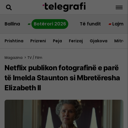
Ballina
Botërori 2026
Të fundit
Lajme
Prishtina
Prizreni
Peja
Ferizaj
Gjakova
Mitrov
Magazina
>
TV / Film
Netflix publikon fotografinë e parë
të Imelda Staunton si Mbretëresha
Elizabeth II