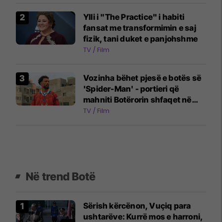
Ylli i "The Practice" i habiti
fansat me transformimin e saj
fizik, tani duket e panjohshme
TV / Film
Vozinha bëhet pjesë e botës së
'Spider-Man' - portieri që
mahniti Botërorin shfaqet në
reklamën e filmit të ri
TV / Film
Në trend Botë
Sërish kërcënon, Vuçiq para
ushtarëve: Kurrë mos e harroni,