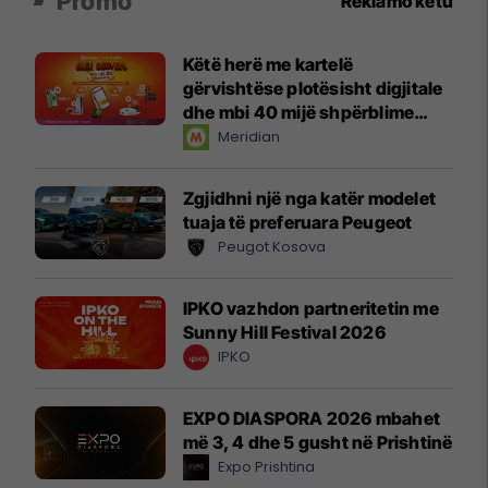
Promo
Reklamo këtu
Këtë herë me kartelë
gërvishtëse plotësisht digjitale
dhe mbi 40 mijë shpërblime
instant!
Meridian
Zgjidhni një nga katër modelet
tuaja të preferuara Peugeot
Peugot Kosova
IPKO vazhdon partneritetin me
Sunny Hill Festival 2026
IPKO
EXPO DIASPORA 2026 mbahet
më 3, 4 dhe 5 gusht në Prishtinë
Expo Prishtina