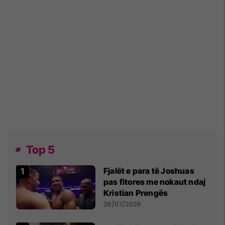
Top 5
Fjalët e para të Joshuas
pas fitores me nokaut ndaj
Kristian Prengës
26/07/2026