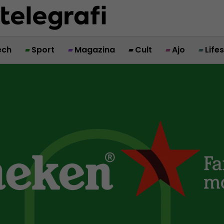
ech
Sport
Magazina
Cult
Ajo
Life