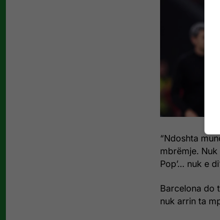
“Ndoshta mund
mbrëmje. Nuk 
Pop’… nuk e di”
Barcelona do t
nuk arrin ta m