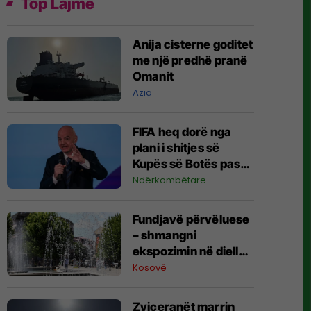
Top Lajme
Anija cisterne goditet
me një predhë pranë
Omanit
Azia
FIFA heq dorë nga
plani i shitjes së
Kupës së Botës pas
kërcënimeve të
Ndërkombëtare
mëdha me bojkot nga
UEFA dhe
Fundjavë përvëluese
konfederatat tjera
– shmangni
ekspozimin në diell
gjatë orëve të ditës
Kosovë
Zviceranët marrin