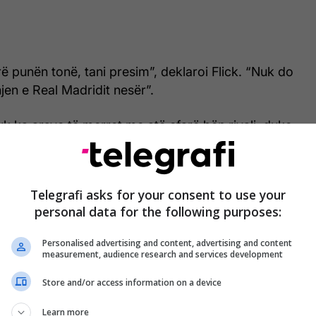
ë punën tonë, tani presim”, deklaroi Flick. “Nuk do
jen e Real Madridit nesër”.
nuk ka arsye të merret me atë çfarë bën rivali, duke
rcelona ka avantazh të madh në tabelë.
koj ndeshjen. Kemi 14 pikë epërsi. Nëse fitojmë
Telegrafi asks for your consent to use your
tojmë. Të gjithë duan ta fitojnë titullin javën e
personal data for the following purposes:
Personalised advertising and content, advertising and content
measurement, audience research and services development
Store and/or access information on a device
Learn more