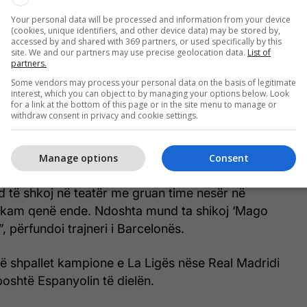
Your personal data will be processed and information from your device
(cookies, unique identifiers, and other device data) may be stored by,
accessed by and shared with 369 partners, or used specifically by this
site. We and our partners may use precise geolocation data.
List of
partners.
Some vendors may process your personal data on the basis of legitimate
interest, which you can object to by managing your options below. Look
for a link at the bottom of this page or in the site menu to manage or
withdraw consent in privacy and cookie settings.
Manage options
Consent
 të shkoj në teatër me gruan time nesër në
kam qenë ende. Ndoshta mund ta shikoj ‘Mago
, përfundoi trajneri i Barcelonës.
ë shpallet kampione e La Ligës nëse Real Madridi
poshtë Espanyolin të dielën.