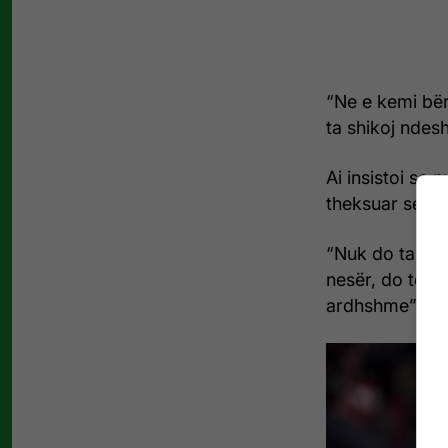
“Ne e kemi bër
ta shikoj ndesh
Ai insistoi se 
theksuar se Ba
“Nuk do ta shi
nesër, do të fes
ardhshme”.