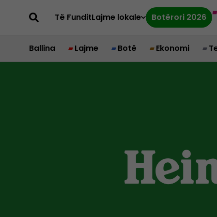
Të Fundit
Lajme lokale
Botërori 2026
Ballina
Lajme
Botë
Ekonomi
T