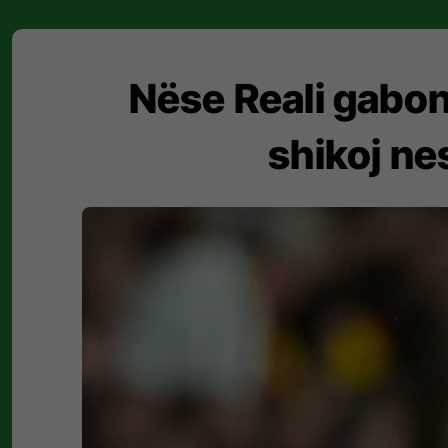
Nëse Reali gabon, 
shikoj ne