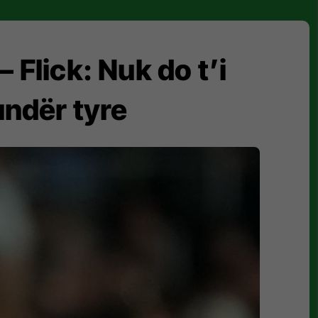
– Flick: Nuk do t’i
undër tyre