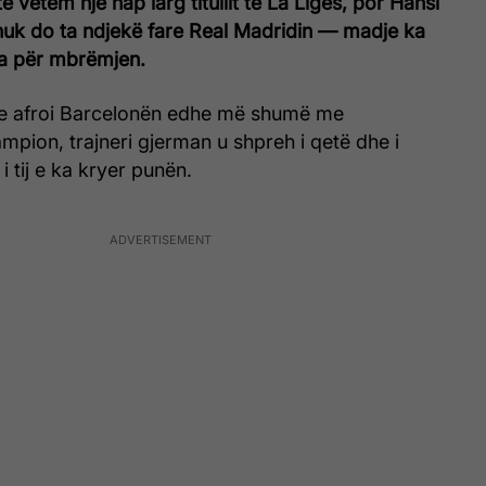
 vetëm një hap larg titullit të La Ligës, por Hansi
 nuk do ta ndjekë fare Real Madridin — madje ka
era për mbrëmjen.
ë e afroi Barcelonën edhe më shumë me
mpion, trajneri gjerman u shpreh i qetë dhe i
 i tij e ka kryer punën.