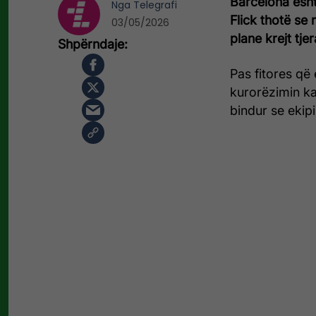
Barcelona është
Nga
Telegrafi
Flick thotë se
03/05/2026
plane krejt tj
Pas fitores q
kurorëzimin ka
bindur se ekipi