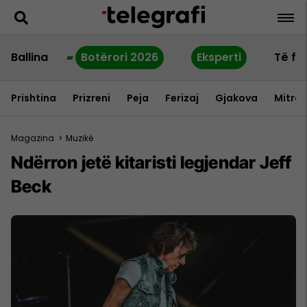
Ballina
Botërori 2026
Eksperti
Të fu
Prishtina
Prizreni
Peja
Ferizaj
Gjakova
Mitrov
Magazina
>
Muzikë
Ndërron jetë kitaristi legjendar Jeff
Beck