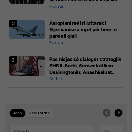
Mali i Zi
Aeroplani më i ri luftarak i
Gjermanisë u ngrit për herë të
parë në qiell
Evropa
Pas nisjes së dialogut strategjik
SHBA-Serbi, Serwer kritikon
Uashingtonin: Anashkaluat
Banjskën, sulmin ndaj KFOR-it
Serbia
dhe rrëmbimin e Policëve të
Kosovës
Jobs
Real Estate