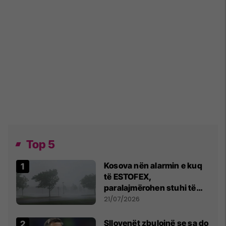
Top 5
Kosova nën alarmin e kuq
të ESTOFEX,
paralajmërohen stuhi të
fuqishme me breshër dhe
21/07/2026
erëra të forta
Sllovenët zbulojnë se sa do