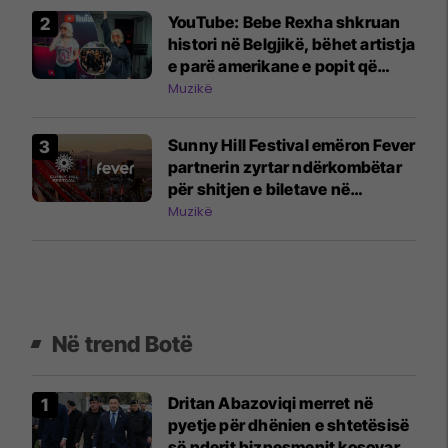
YouTube: Bebe Rexha shkruan
histori në Belgjikë, bëhet artistja
e parë amerikane e popit që
performon në Tomorrowland
Muzikë
Sunny Hill Festival emëron Fever
partnerin zyrtar ndërkombëtar
për shitjen e biletave në
edicionin 2026
Muzikë
Në trend Botë
Dritan Abazoviqi merret në
pyetje për dhënien e shtetësisë
së nderit biznesmenit kosovar