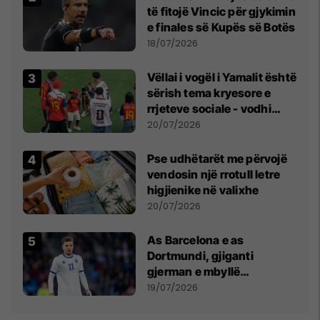
të fitojë Vincic për gjykimin
e finales së Kupës së Botës
18/07/2026
Vëllai i vogël i Yamalit është
sërish tema kryesore e
rrjeteve sociale - vodhi
vëmendjen pas finales së
20/07/2026
Kupës së Botës
Pse udhëtarët me përvojë
vendosin një rrotull letre
higjienike në valixhe
20/07/2026
As Barcelona e as
Dortmundi, gjiganti
gjerman e mbyllë
marrëveshjen për Fisnik
19/07/2026
Asllanin