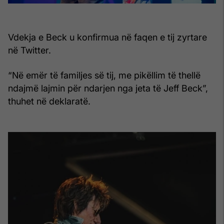
Vdekja e Beck u konfirmua në faqen e tij zyrtare
në Twitter.
“Në emër të familjes së tij, me pikëllim të thellë
ndajmë lajmin për ndarjen nga jeta të Jeff Beck”,
thuhet në deklaratë.