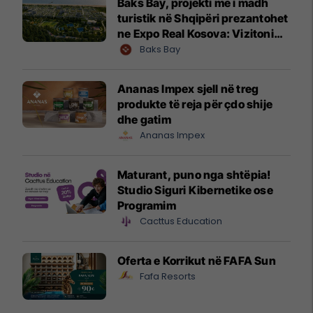
Baks Bay, projekti me i madh
turistik në Shqipëri prezantohet
ne Expo Real Kosova: Vizitoni
shtandin dhe zbuloni
Baks Bay
mundësitë e investimit
Ananas Impex sjell në treg
produkte të reja për çdo shije
dhe gatim
Ananas Impex
Maturant, puno nga shtëpia!
Studio Siguri Kibernetike ose
Programim
Cacttus Education
Oferta e Korrikut në FAFA Sun
Fafa Resorts