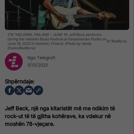
176:"HELSINKI, FINLAND - JUNE 19: Jeff Beck performs
during the Helsinki Blues Festival at Kaisaniemen Puisto on
8:"Redferns
June 19, 2022 in Helsinki, Finland. (Photo by Venla
Shalin/Redferns)
Nga
Telegrafi
11/01/2023
Jeff Beck, një nga kitaristët më me ndikim të
rock-ut të të gjitha kohërave, ka vdekur në
moshën 78-vjeçare.