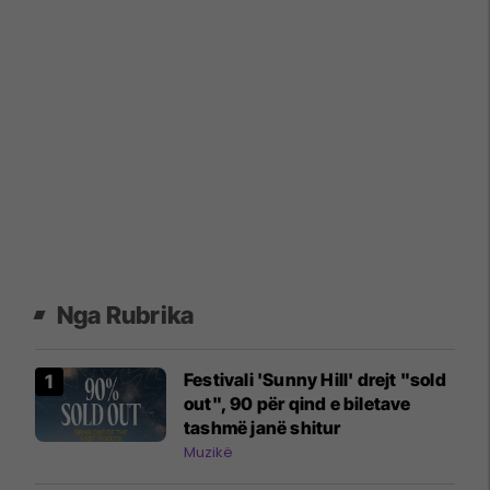
Nga Rubrika
Festivali 'Sunny Hill' drejt "sold
out", 90 për qind e biletave
tashmë janë shitur
Muzikë