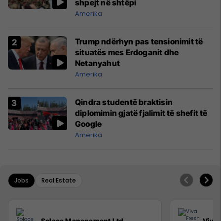
shpejt në shtëpi
Amerika
Trump ndërhyn pas tensionimit të
situatës mes Erdoganit dhe
Netanyahut
Amerika
Qindra studentë braktisin
diplomimin gjatë fjalimit të shefit të
Google
Amerika
Jobs
Real Estate
Solace Management Ltd
Viva 