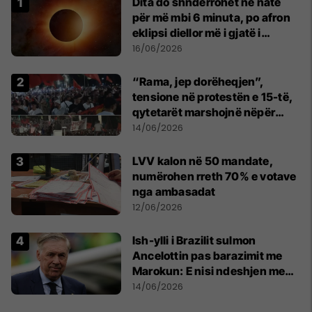
Dita do shndërrohet në natë
për më mbi 6 minuta, po afron
eklipsi diellor më i gjatë i
shekullit të 21-të
16/06/2026
“Rama, jep dorëheqjen”,
tensione në protestën e 15-të,
qytetarët marshojnë nëpër
kryeqytet
14/06/2026
LVV kalon në 50 mandate,
numërohen rreth 70% e votave
nga ambasadat
12/06/2026
Ish-ylli i Brazilit sulmon
Ancelottin pas barazimit me
Marokun: E nisi ndeshjen me
formacionin e gabuar
14/06/2026