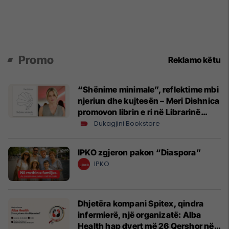
Promo
Reklamo këtu
“Shënime minimale”, reflektime mbi
njeriun dhe kujtesën – Meri Dishnica
promovon librin e ri në Librarinë
Dukagjini
Dukagjini Bookstore
IPKO zgjeron pakon “Diaspora”
IPKO
Dhjetëra kompani Spitex, qindra
infermierë, një organizatë: Alba
Health hap dyert më 26 Qershor në