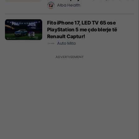
Cyrih
Alba Health
Fito iPhone 17, LED TV 65 ose
PlayStation 5 me çdo blerje të
Renault Captur!
Auto Mita