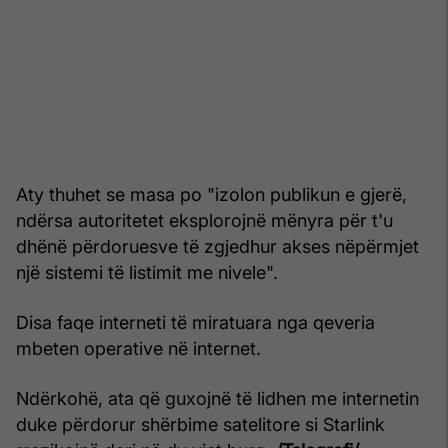
Aty thuhet se masa po "izolon publikun e gjerë,
ndërsa autoritetet eksplorojnë mënyra për t'u
dhënë përdoruesve të zgjedhur akses nëpërmjet
një sistemi të listimit me nivele".
Disa faqe interneti të miratuara nga qeveria
mbeten operative në internet.
Ndërkohë, ata që guxojnë të lidhen me internetin
duke përdorur shërbime satelitore si Starlink