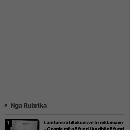
Nga Rubrika
Lamtumirë bllokuesve të reklamave
- Google më në fund i ka dhënë fund