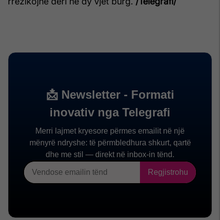
rrezikojnë deri në dy vjet burg.
/Telegrafi/