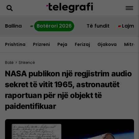
Ballina
Botërori 2026
Të fundit
Lajme
Prishtina
Prizreni
Peja
Ferizaj
Gjakova
Mitrov
Botë
>
Shkencë
NASA publikon një regjistrim audio
sekret të vitit 1965, astronautët
raportuan për një objekt të
paidentifikuar