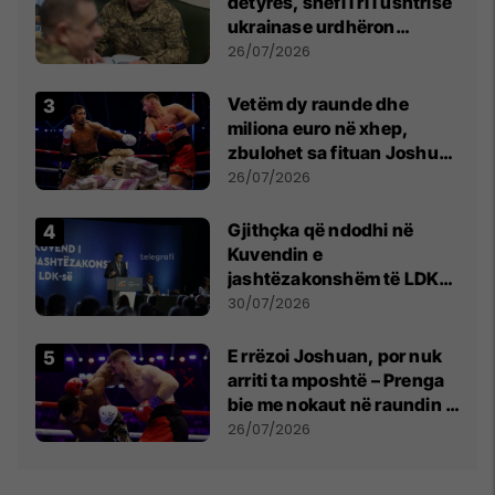
detyrës, shefi i ri i ushtrisë
ukrainase urdhëron
kontroll të madh
26/07/2026
Vetëm dy raunde dhe
miliona euro në xhep,
zbulohet sa fituan Joshua
e Prenga
26/07/2026
Gjithçka që ndodhi në
Kuvendin e
jashtëzakonshëm të LDK-
së
30/07/2026
E rrëzoi Joshuan, por nuk
arriti ta mposhtë – Prenga
bie me nokaut në raundin e
dytë
26/07/2026