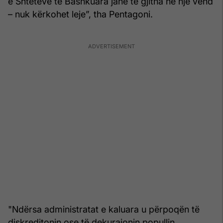
e Shteteve të Bashkuara janë të gjitha në një vend
– nuk kërkohet leje”, tha Pentagoni.
"Ndërsa administratat e kaluara u përpoqën të
diskreditonin ose të dekurajonin popullin