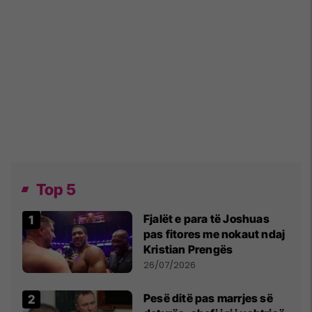
Top 5
Fjalët e para të Joshuas
pas fitores me nokaut ndaj
Kristian Prengës
26/07/2026
Pesë ditë pas marrjes së