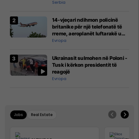
Serbia
14-vjeçari ndihmon policinë
britanike për një telefonatë të
rreme, aeroplanët luftarakë u
ngritën në ajër për të
Evropa
interceptuar fluturaken e Qatar
Airways që po shkonte drejt
Ukrainasit sulmohen në Poloni -
Mançesterit
Tusk i kërkon presidentit të
reagojë
Evropa
Jobs
Real Estate