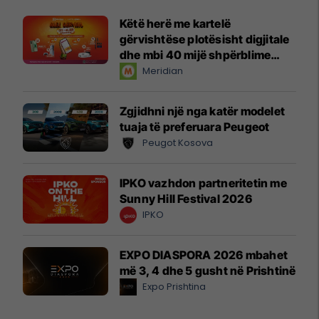
Këtë herë me kartelë
gërvishtëse plotësisht digjitale
dhe mbi 40 mijë shpërblime
instant!
Meridian
Zgjidhni një nga katër modelet
tuaja të preferuara Peugeot
Peugot Kosova
IPKO vazhdon partneritetin me
Sunny Hill Festival 2026
IPKO
EXPO DIASPORA 2026 mbahet
më 3, 4 dhe 5 gusht në Prishtinë
Expo Prishtina