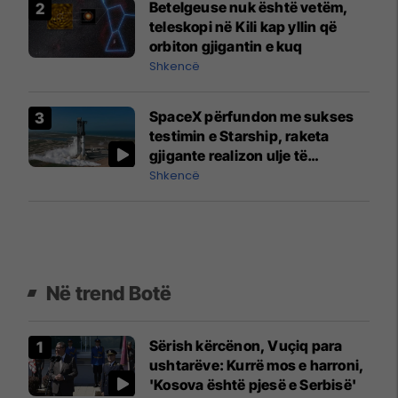
Betelgeuse nuk është vetëm,
teleskopi në Kili kap yllin që
orbiton gjigantin e kuq
Shkencë
SpaceX përfundon me sukses
testimin e Starship, raketa
gjigante realizon ulje të
kontrolluar
Shkencë
Në trend Botë
Sërish kërcënon, Vuçiq para
ushtarëve: Kurrë mos e harroni,
'Kosova është pjesë e Serbisë'