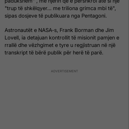
padukshëm" , me njërin që e përshkroi atë si një
"trup të shkëlqyer... me triliona grimca mbi të",
sipas dosjeve të publikuara nga Pentagoni.
Astronautët e NASA-s, Frank Borman dhe Jim
Lovell, ia detajuan kontrollit të misionit pamjen e
rrallë dhe vëzhgimet e tyre u regjistruan në një
transkript të bërë publik për herë të parë.