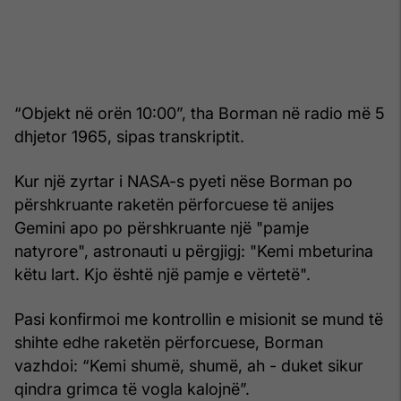
“Objekt në orën 10:00”, tha Borman në radio më 5
dhjetor 1965, sipas transkriptit.
Kur një zyrtar i NASA-s pyeti nëse Borman po
përshkruante raketën përforcuese të anijes
Gemini apo po përshkruante një "pamje
natyrore", astronauti u përgjigj: "Kemi mbeturina
këtu lart. Kjo është një pamje e vërtetë".
Pasi konfirmoi me kontrollin e misionit se mund të
shihte edhe raketën përforcuese, Borman
vazhdoi: “Kemi shumë, shumë, ah - duket sikur
qindra grimca të vogla kalojnë”.