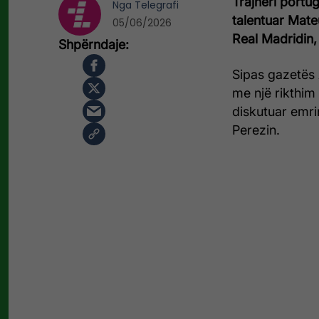
Trajneri port
Nga
Telegrafi
talentuar Mat
05/06/2026
Real Madridin,
Sipas gazetës
me një rikthim
diskutuar emri
Perezin.