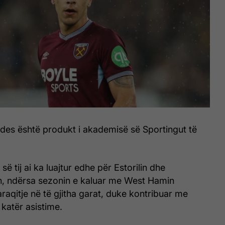
es është produkt i akademisë së Sportingut të
 së tij ai ka luajtur edhe për Estorilin dhe
, ndërsa sezonin e kaluar me West Hamin
araqitje në të gjitha garat, duke kontribuar me
 katër asistime.