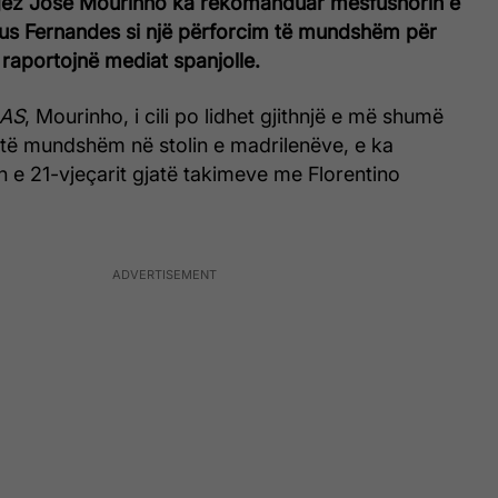
ugez Jose Mourinho ka rekomanduar mesfushorin e
eus Fernandes si një përforcim të mundshëm për
 raportojnë mediat spanjolle.
AS
, Mourinho, i cili po lidhet gjithnjë e më shumë
 të mundshëm në stolin e madrilenëve, e ka
n e 21-vjeçarit gjatë takimeve me Florentino