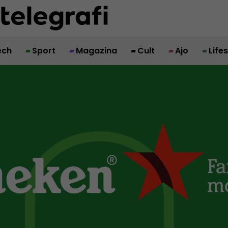
ech
Sport
Magazina
Cult
Ajo
Life