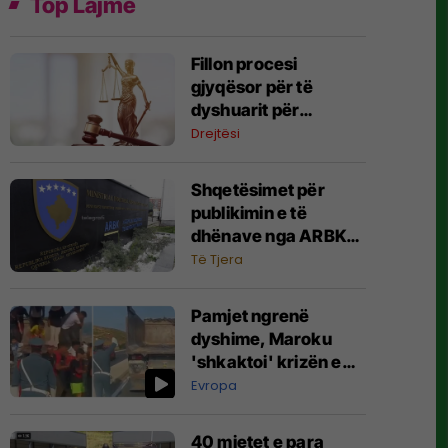
Top Lajme
Fillon procesi
gjyqësor për të
dyshuarit për
masakrën e Reçakut,
Drejtësi
lexohet aktakuza me
të akuzuarit në
Shqetësimet për
mungesë
publikimin e të
dhënave nga ARBK-
ja, deklarohet MINTI
Të Tjera
Pamjet ngrenë
dyshime, Maroku
'shkaktoi' krizën e
migrantëve në
Evropa
Spanjë
40 mjetet e para