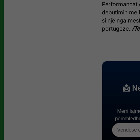
Performancat e 
debutimin me 
si një nga mes
portugeze.
/Te