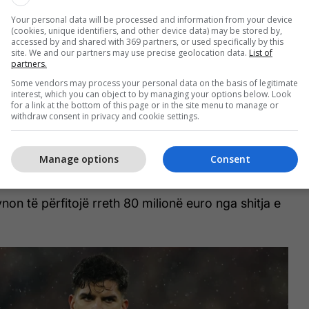
ez beson se Fernandes do të ishte një zgjidhje
Your personal data will be processed and information from your device
fushën e “Los Blancos”, duke vlerësuar
(cookies, unique identifiers, and other device data) may be stored by,
accessed by and shared with 369 partners, or used specifically by this
cilësitë e tij teknike.
site. We and our partners may use precise geolocation data.
List of
partners.
mesfushorit portugez konsiderohet më i
Some vendors may process your personal data on the basis of legitimate
interest, which you can object to by managing your options below. Look
esa emra të tjerë që kanë qenë në radarët e Real
for a link at the bottom of this page or in the site menu to manage or
oao Neves apo Vitinha.
withdraw consent in privacy and cookie settings.
st Hami, pavarësisht rënies nga Liga Premier, nuk
Manage options
Consent
lojtarin të largohet me një çmim të ulët.
non të përfitojë rreth 80 milionë euro nga shitja e