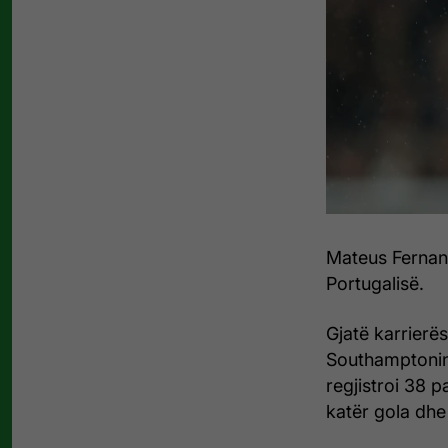
Mateus Fernand
Portugalisë.
Gjatë karrierës
Southamptonin
regjistroi 38 p
katër gola dhe