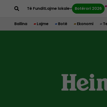
Të Fundit
Lajme lokale
Botërori 2026
Ballina
Lajme
Botë
Ekonomi
T