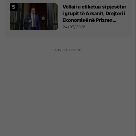
Vëllai iu etiketua si pjesëtar
i grupit të Arkanit, Drejtori i
Ekonomisë në Prizren
mohon pretendimet
24/07/2026