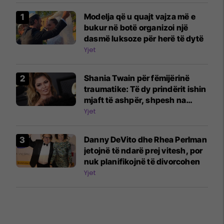
Modelja që u quajt vajza më e
bukur në botë organizoi një
dasmë luksoze për herë të dytë
Yjet
Shania Twain për fëmijërinë
traumatike: Të dy prindërit ishin
mjaft të ashpër, shpesh na
rrihnin
Yjet
Danny DeVito dhe Rhea Perlman
jetojnë të ndarë prej vitesh, por
nuk planifikojnë të divorcohen
Yjet