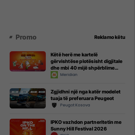
Promo
Reklamo këtu
Këtë herë me kartelë
gërvishtëse plotësisht digjitale
dhe mbi 40 mijë shpërblime
instant!
Meridian
Zgjidhni një nga katër modelet
tuaja të preferuara Peugeot
Peugot Kosova
IPKO vazhdon partneritetin me
Sunny Hill Festival 2026