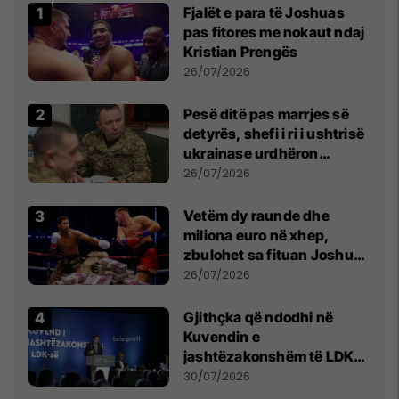
Fjalët e para të Joshuas
pas fitores me nokaut ndaj
Kristian Prengës
26/07/2026
Pesë ditë pas marrjes së
detyrës, shefi i ri i ushtrisë
ukrainase urdhëron
kontroll të madh
26/07/2026
Vetëm dy raunde dhe
miliona euro në xhep,
zbulohet sa fituan Joshua
e Prenga
26/07/2026
Gjithçka që ndodhi në
Kuvendin e
jashtëzakonshëm të LDK-
së
30/07/2026