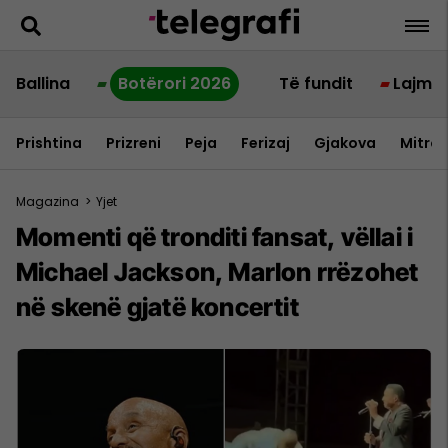
Ballina
Botërori 2026
Të fundit
Lajme
Prishtina
Prizreni
Peja
Ferizaj
Gjakova
Mitrov
Magazina
>
Yjet
Momenti që tronditi fansat, vëllai i
Michael Jackson, Marlon rrëzohet
në skenë gjatë koncertit