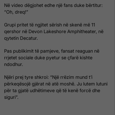
Në video dëgjohet edhe një fans duke bërtitur:
“Oh, dreq!”
Grupi pritet të ngjitet sërish në skenë më 11
qershor në Devon Lakeshore Amphitheater, në
qytetin Decatur.
Pas publikimit të pamjeve, fansat reaguan në
rrjetet sociale duke pyetur se çfarë kishte
ndodhur.
Njëri prej tyre shkroi: “Një rrëzim mund t’i
përkeqësojë gjërat në atë moshë. Ju lutem lutuni
për ta gjatë udhëtimeve që të kenë forcë dhe
siguri”.