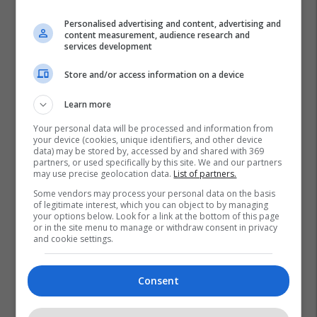
Personalised advertising and content, advertising and
content measurement, audience research and
services development
Store and/or access information on a device
Learn more
Your personal data will be processed and information from
your device (cookies, unique identifiers, and other device
data) may be stored by, accessed by and shared with 369
partners, or used specifically by this site. We and our partners
may use precise geolocation data.
List of partners.
Some vendors may process your personal data on the basis
of legitimate interest, which you can object to by managing
your options below. Look for a link at the bottom of this page
or in the site menu to manage or withdraw consent in privacy
and cookie settings.
Marlon Jackson
Michael Jackson
Consent