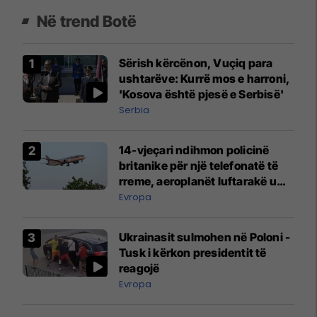
Në trend Botë
Sërish kërcënon, Vuçiq para
ushtarëve: Kurrë mos e harroni,
'Kosova është pjesë e Serbisë'
Serbia
14-vjeçari ndihmon policinë
britanike për një telefonatë të
rreme, aeroplanët luftarakë u
ngritën në ajër për të
Evropa
interceptuar fluturaken e Qatar
Airways që po shkonte drejt
Ukrainasit sulmohen në Poloni -
Mançesterit
Tusk i kërkon presidentit të
reagojë
Evropa