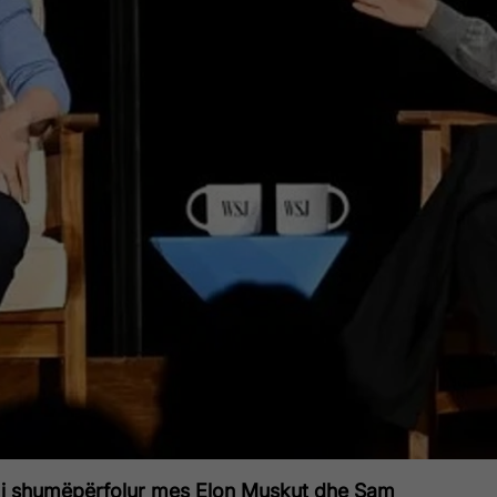
 i shumëpërfolur mes Elon Muskut dhe Sam