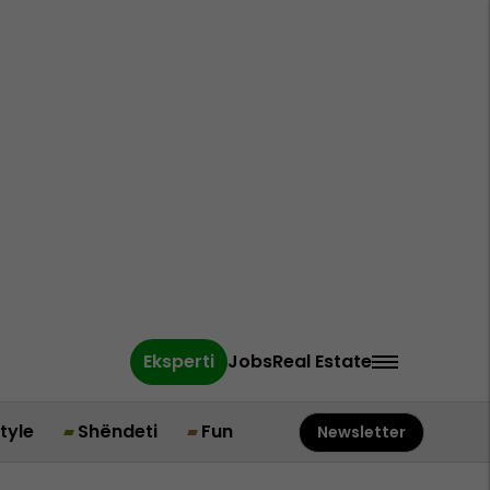
Eksperti
Jobs
Real Estate
style
Shëndeti
Fun
Newsletter