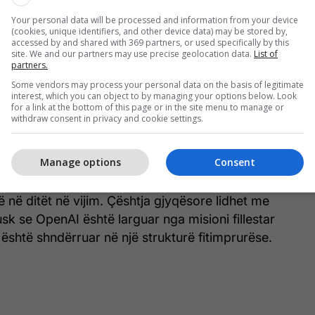
 janë ngritur edhe nga ish-anëtarë të tjerë të
Your personal data will be processed and information from your device
(cookies, unique identifiers, and other device data) may be stored by,
ner ka folur për një “model shqetësues të mungesës
accessed by and shared with 369 partners, or used specifically by this
site. We and our partners may use precise geolocation data.
List of
, ndërsa Natasha McCauley ka thënë se Altman ka
partners.
të përsëritura” brenda OpenAI.
Some vendors may process your personal data on the basis of legitimate
interest, which you can object to by managing your options below. Look
for a link at the bottom of this page or in the site menu to manage or
dëgjuar edhe bashkëthemeluesi i kompanisë, Ilya
withdraw consent in privacy and cookie settings.
 ka shprehur shqetësime për stilin e udhëheqjes së
arencën e tij.
Manage options
Consent
tman i ka mohuar të gjitha akuzat e Elon Musk dhe
ë në ditët në vijim. Çështja gjyqësore lidhet me
k se OpenAI është larguar nga misioni fillestar
 është shndërruar në një strukturë fitimprurëse.