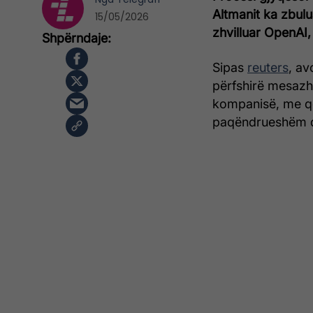
Altmanit ka zbul
15/05/2026
zhvilluar OpenAI,
Sipas
reuters
, av
përfshirë mesazh
kompanisë, me që
paqëndrueshëm d