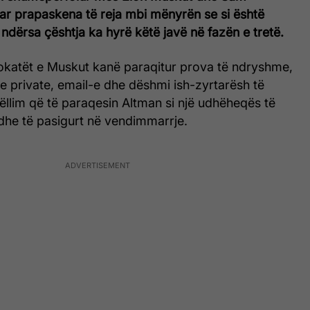
uar prapaskena të reja mbi mënyrën se si është
 ndërsa çështja ka hyrë këtë javë në fazën e tretë.
okatët e Muskut kanë paraqitur prova të ndryshme,
e private, email-e dhe dëshmi ish-zyrtarësh të
llim që të paraqesin Altman si një udhëheqës të
he të pasigurt në vendimmarrje.