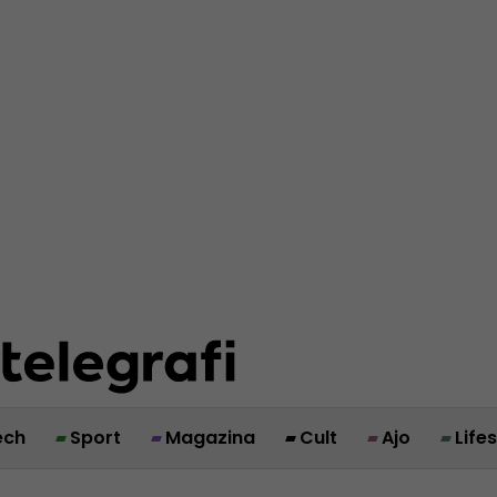
ech
Sport
Magazina
Cult
Ajo
Life