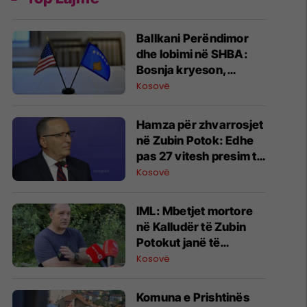
Ballkani Perëndimor
dhe lobimi në SHBA:
Bosnja kryeson,
Kosova e Mali i Zi pa
Kosovë
kontrata aktive
Hamza për zhvarrosjet
në Zubin Potok: Edhe
pas 27 vitesh presim të
vërtetën për të
Kosovë
zhdukurit
IML: Mbetjet mortore
në Kalludër të Zubin
Potokut janë të
njerëzve, puna do të
Kosovë
vazhdojë
Komuna e Prishtinës