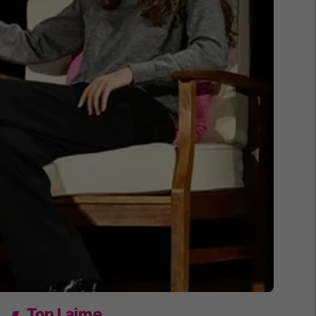
Top Lajme