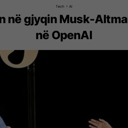
Tech
>
AI
n në gjyqin Musk-Altman
në OpenAI