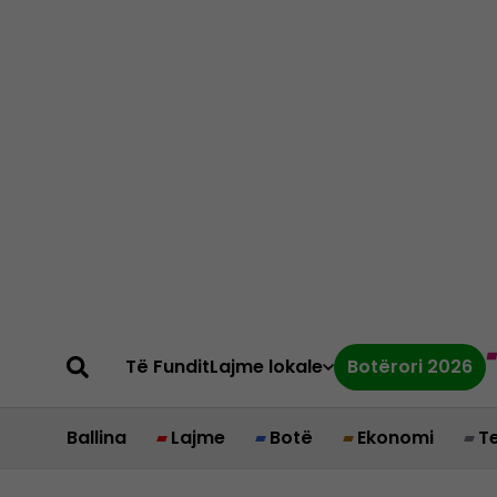
Të Fundit
Lajme lokale
Botërori 2026
Ballina
Lajme
Botë
Ekonomi
T