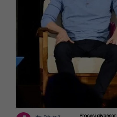
Procesi gjyqësor
Nga
Telegrafi