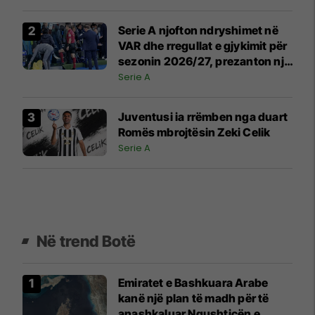
Serie A njofton ndryshimet në
VAR dhe rregullat e gjykimit për
sezonin 2026/27, prezanton një
rregull të diskutueshëm të
Serie A
refuzuar nga UEFA
Juventusi ia rrëmben nga duart
Romës mbrojtësin Zeki Celik
Serie A
Në trend Botë
Emiratet e Bashkuara Arabe
kanë një plan të madh për të
anashkaluar Ngushticën e