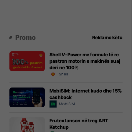
Promo
Reklamo këtu
Shell V-Power me formulë të re
pastron motorin e makinës suaj
deri në 100%
Shell
MobiSIM: Internet kudo dhe 15%
cashback
MobiSIM
Frutex lanson në treg ART
Ketchup