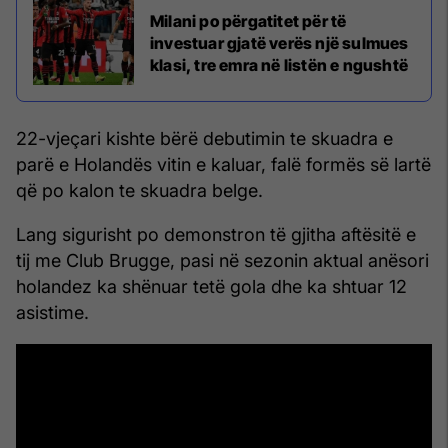
Milani po përgatitet për të
investuar gjatë verës një sulmues
klasi, tre emra në listën e ngushtë
22-vjeçari kishte bërë debutimin te skuadra e
parë e Holandës vitin e kaluar, falë formës së lartë
që po kalon te skuadra belge.
Lang sigurisht po demonstron të gjitha aftësitë e
tij me Club Brugge, pasi në sezonin aktual anësori
holandez ka shënuar tetë gola dhe ka shtuar 12
asistime.