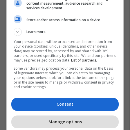
content measurement, audience research and
services development
Store and/or access information on a device
Learn more
Your personal data will be processed and information from
your device (cookies, unique identifiers, and other device
data) may be stored by, accessed by and shared with 369
partners, or used specifically by this site. We and our partners
may use precise geolocation data.
List of partners.
Some vendors may process your personal data on the basis
of legitimate interest, which you can object to by managing
your options below. Look for a link at the bottom of this page
or in the site menu to manage or withdraw consent in privacy
and cookie settings.
Serie A
Ac Milan
Club Brugge
Noa Lang
Transferimet
Consent
Manage options