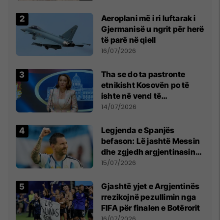
Aeroplani më i ri luftarak i
Gjermanisë u ngrit për herë
të parë në qiell
16/07/2026
Tha se do ta pastronte
etnikisht Kosovën po të
ishte në vend të
Millosheviqit, Lëvizja e
14/07/2026
Qytetarëve të Lirë në Serbi
kërkon shkarkimin e
Legjenda e Spanjës
menjëhershëm të
befason: Lë jashtë Messin
Snezhana Paunoviq
dhe zgjedh argjentinasin
më të mirë në botë
15/07/2026
Gjashtë yjet e Argjentinës
rrezikojnë pezullimin nga
FIFA për finalen e Botërorit
16/07/2026