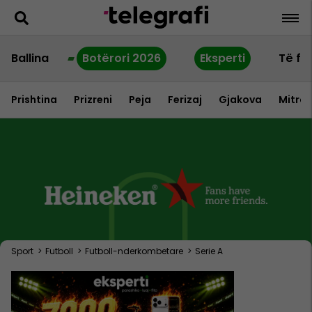
Ballina
Botërori 2026
Eksperti
Të fu
Prishtina
Prizreni
Peja
Ferizaj
Gjakova
Mitrov
Sport
>
Futboll
>
Futboll-nderkombetare
>
Serie A