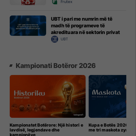
Frutex
UBT i pari me numrin më të
madh të programeve të
akredituara në sektorin privat
UBT
Kampionati Botëror 2026
Kampionatet Botërore: Një histori e
Kupa e Botës 2026 për
lavdisë, legjendave dhe
me tri maskota zyrtar
kampionëve