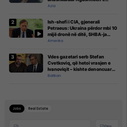
Hormuzit
Azia
Ish-shefi i CIA, gjenerali
Petraeus: Ukraina përdor mbi 10
mijë dronë në ditë, SHBA-ja
mbetet shumë prapa në
Amerika
prodhim
Vdes gazetari serb Stefan
Cvetkoviq, që hetoi vrasjen e
Ivanoviqit – kishte denoncuar
kërcënime ndaj vëllezërve
Ballkan
Vuçiq
Jobs
Real Estate