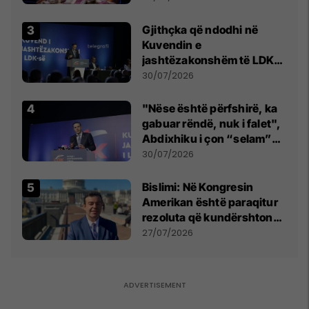
Gjithçka që ndodhi në
Kuvendin e
jashtëzakonshëm të LDK-
së
30/07/2026
"Nëse është përfshirë, ka
gabuar rëndë, nuk i falet",
Abdixhiku i çon “selam”
Përparim Ramës
30/07/2026
Bislimi: Në Kongresin
Amerikan është paraqitur
rezoluta që kundërshton
mbajtjen e Asamblesë
27/07/2026
Parlamentare të OSBE-së
në Beograd