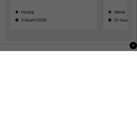
Ferizaj
Xërxe
3 Gusht 2026
20 Gusht 2
×