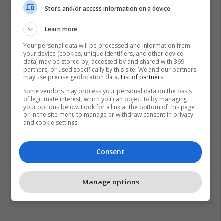
Store and/or access information on a device
Learn more
Your personal data will be processed and information from
your device (cookies, unique identifiers, and other device
data) may be stored by, accessed by and shared with 369
partners, or used specifically by this site. We and our partners
Meta
Facebook
Instagram
may use precise geolocation data.
List of partners.
Some vendors may process your personal data on the basis
of legitimate interest, which you can object to by managing
your options below. Look for a link at the bottom of this page
or in the site menu to manage or withdraw consent in privacy
and cookie settings.
Consent
Manage options