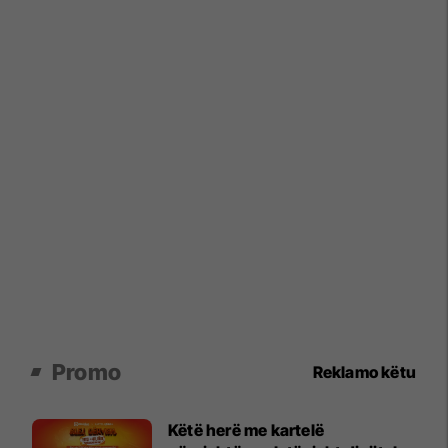
Promo
Reklamo këtu
Këtë herë me kartelë