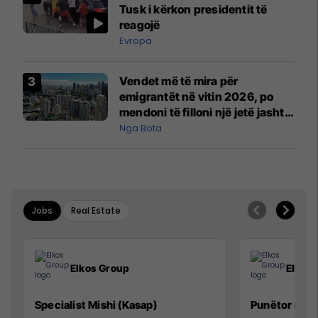
Tusk i kërkon presidentit të
reagojë
Evropa
Vendet më të mira për
emigrantët në vitin 2026, po
mendoni të filloni një jetë jashtë
vendit?
Nga Bota
Jobs
Real Estate
Elkos Group
Elkos
Specialist Mishi (Kasap)
Punëtor në 