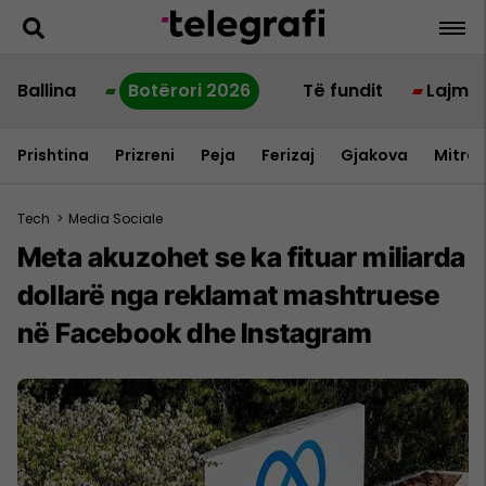
Ballina
Botërori 2026
Të fundit
Lajme
Prishtina
Prizreni
Peja
Ferizaj
Gjakova
Mitrov
Tech
>
Media Sociale
Meta akuzohet se ka fituar miliarda
dollarë nga reklamat mashtruese
në Facebook dhe Instagram