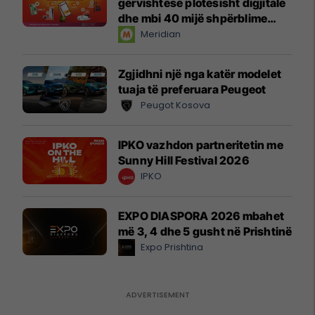
gërvishtëse plotësisht digjitale
dhe mbi 40 mijë shpërblime
instant!
Meridian
Zgjidhni një nga katër modelet
tuaja të preferuara Peugeot
Peugot Kosova
IPKO vazhdon partneritetin me
Sunny Hill Festival 2026
IPKO
EXPO DIASPORA 2026 mbahet
më 3, 4 dhe 5 gusht në Prishtinë
Expo Prishtina