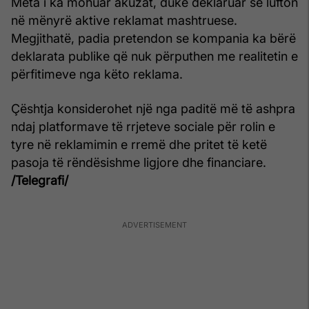
Meta i ka mohuar akuzat, duke deklaruar se lufton
në mënyrë aktive reklamat mashtruese.
Megjithatë, padia pretendon se kompania ka bërë
deklarata publike që nuk përputhen me realitetin e
përfitimeve nga këto reklama.
Çështja konsiderohet një nga paditë më të ashpra
ndaj platformave të rrjeteve sociale për rolin e
tyre në reklamimin e rremë dhe pritet të ketë
pasoja të rëndësishme ligjore dhe financiare.
/Telegrafi/