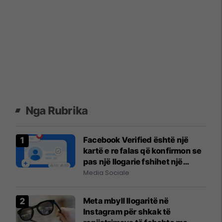
Nga Rubrika
Facebook Verified është një
kartë e re falas që konfirmon se
pas një llogarie fshihet një
person i vërtetë
Media Sociale
Meta mbyll llogaritë në
Instagram për shkak të