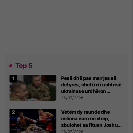
Top 5
Pesë ditë pas marrjes së
detyrës, shefi i ri i ushtrisë
ukrainase urdhëron
kontroll të madh
26/07/2026
Vetëm dy raunde dhe
miliona euro në xhep,
zbulohet sa fituan Joshua
e Prenga
26/07/2026