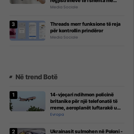
regjistrimeve të fshehta me
syze inteligjente
Media Sociale
Threads merr funksione të reja
për kontrollin prindëror
Media Sociale
Në trend Botë
14-vjeçari ndihmon policinë
britanike për një telefonatë të
rreme, aeroplanët luftarakë u
ngritën në ajër për të
Evropa
interceptuar fluturaken e Qatar
Airways që po shkonte drejt
Ukrainasit sulmohen në Poloni -
Mançesterit