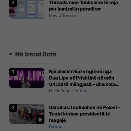
Threads merr funksione të reja
për kontrollin prindëror
Media Sociale
Në trend Botë
Një pleskavicë e ngrënë nga
Dua Lipa në Prishtinë në orën
04:28 të mëngjesit - dhe bota
digjitale serbe shpall gjendjen e
Enver Robelli
Serbia
luftës
Ukrainasit sulmohen në Poloni -
Tusk i kërkon presidentit të
reagojë
Evropa