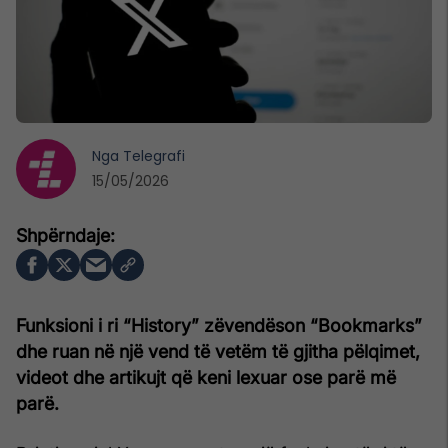
Nga
Telegrafi
15/05/2026
Funksioni i ri “History” zëvendëson “Bookmarks”
dhe ruan në një vend të vetëm të gjitha pëlqimet,
videot dhe artikujt që keni lexuar ose parë më
parë.