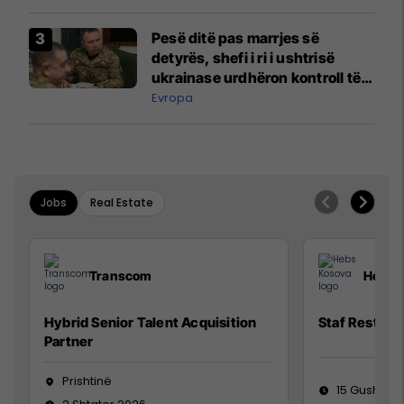
Pesë ditë pas marrjes së
detyrës, shefi i ri i ushtrisë
ukrainase urdhëron kontroll të
madh
Evropa
Jobs
Real Estate
Transcom
Hebs 
Hybrid Senior Talent Acquisition
Staf Restora
Partner
Prishtinë
15 Gusht 20