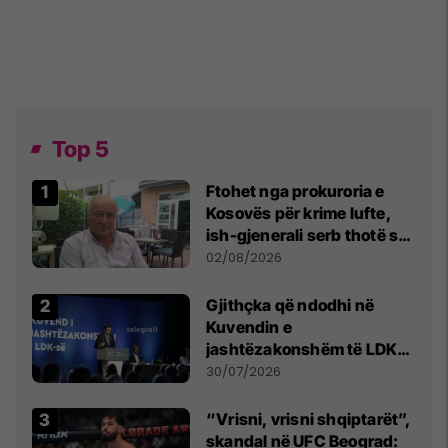
Top 5
Ftohet nga prokuroria e
Kosovës për krime lufte,
ish-gjenerali serb thotë se
dikush e tradhtoi në
02/08/2026
Beograd
Gjithçka që ndodhi në
Kuvendin e
jashtëzakonshëm të LDK-
së
30/07/2026
“Vrisni, vrisni shqiptarët”,
skandal në UFC Beograd: