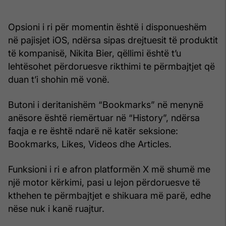
Opsioni i ri për momentin është i disponueshëm
në pajisjet iOS, ndërsa sipas drejtuesit të produktit
të kompanisë, Nikita Bier, qëllimi është t’u
lehtësohet përdoruesve rikthimi te përmbajtjet që
duan t’i shohin më vonë.
Butoni i deritanishëm “Bookmarks” në menynë
anësore është riemërtuar në “History”, ndërsa
faqja e re është ndarë në katër seksione:
Bookmarks, Likes, Videos dhe Articles.
Funksioni i ri e afron platformën X më shumë me
një motor kërkimi, pasi u lejon përdoruesve të
kthehen te përmbajtjet e shikuara më parë, edhe
nëse nuk i kanë ruajtur.