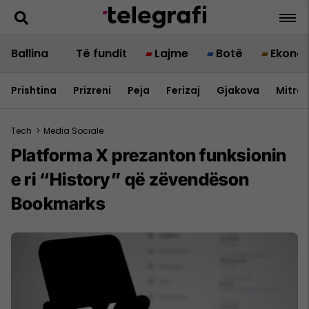
Ballina
Të fundit
Lajme
Botë
Ekono
Prishtina
Prizreni
Peja
Ferizaj
Gjakova
Mitrov
Tech
>
Media Sociale
Platforma X prezanton funksionin
e ri “History” që zëvendëson
Bookmarks