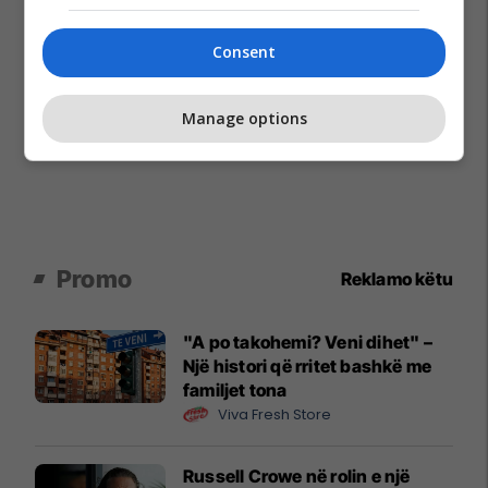
Consent
Manage options
Promo
Reklamo këtu
"A po takohemi? Veni dihet" –
Një histori që rritet bashkë me
familjet tona
Viva Fresh Store
Russell Crowe në rolin e një