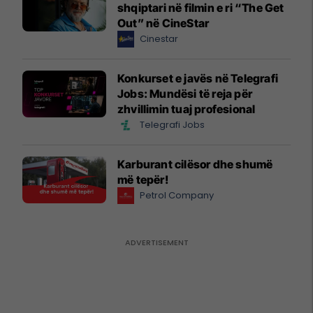
shqiptari në filmin e ri “The Get
Out” në CineStar
Cinestar
Konkurset e javës në Telegrafi
Jobs: Mundësi të reja për
zhvillimin tuaj profesional
Telegrafi Jobs
Karburant cilësor dhe shumë
më tepër!
Petrol Company