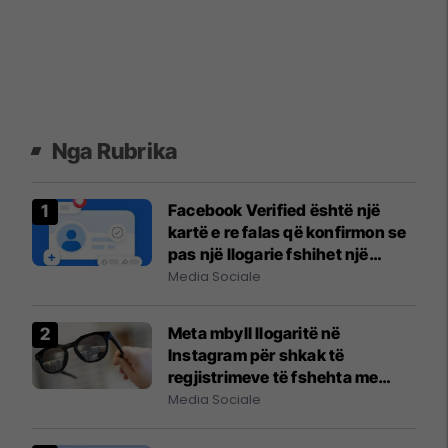
Nga Rubrika
Facebook Verified është një
kartë e re falas që konfirmon se
pas një llogarie fshihet një
person i vërtetë
Media Sociale
Meta mbyll llogaritë në
Instagram për shkak të
regjistrimeve të fshehta me
syze inteligjente
Media Sociale