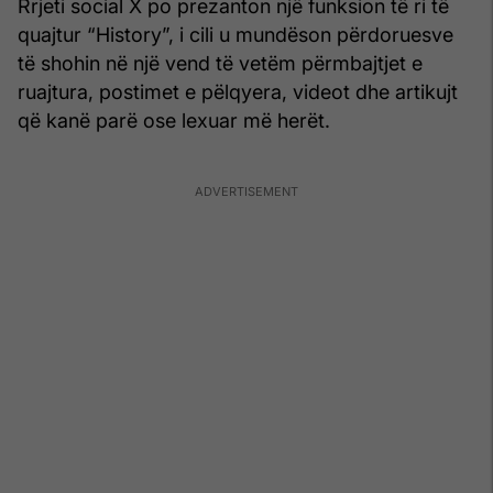
Rrjeti social X po prezanton një funksion të ri të
quajtur “History”, i cili u mundëson përdoruesve
të shohin në një vend të vetëm përmbajtjet e
ruajtura, postimet e pëlqyera, videot dhe artikujt
që kanë parë ose lexuar më herët.