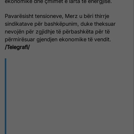
ekonomike dhe çmimet e larta të energjisë.
Pavarësisht tensioneve, Merz u bëri thirrje
sindikatave për bashkëpunim, duke theksuar
nevojën për zgjidhje të përbashkëta për të
përmirësuar gjendjen ekonomike të vendit.
/Telegrafi/