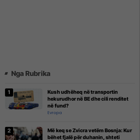
Nga Rubrika
Kush udhëheq në transportin
hekurudhor në BE dhe cili renditet
në fund?
Evropa
Më keq se Zvicra vetëm Bosnja: Kur
bëhet fjalë për duhanin, shteti