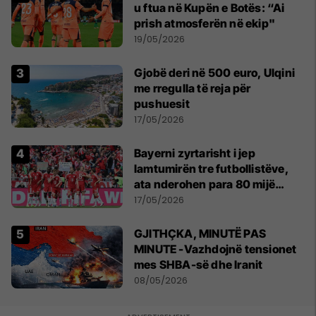
u ftua në Kupën e Botës: “Ai
prish atmosferën në ekip"
19/05/2026
Gjobë deri në 500 euro, Ulqini
me rregulla të reja për
pushuesit
17/05/2026
Bayerni zyrtarisht i jep
lamtumirën tre futbollistëve,
ata nderohen para 80 mijë
tifozëve
17/05/2026
GJITHÇKA, MINUTË PAS
MINUTE -Vazhdojnë tensionet
mes SHBA-së dhe Iranit
08/05/2026