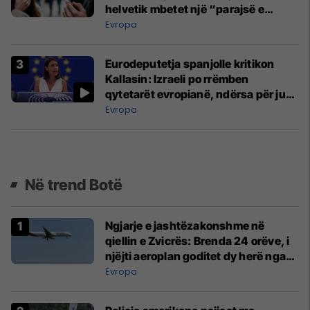
helvetik mbetet një “parajsë e
nikotinës”
Evropa
Eurodeputetja spanjolle kritikon
Kallasin: Izraeli po rrëmben
qytetarët evropianë, ndërsa për ju
kjo është qesharake
Evropa
Në trend Botë
Ngjarje e jashtëzakonshme në
qiellin e Zvicrës: Brenda 24 orëve, i
njëjti aeroplan goditet dy herë nga
rrufeja
Evropa