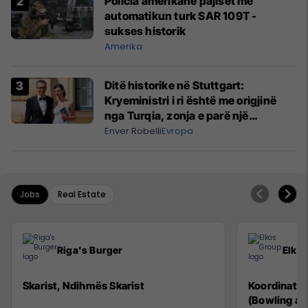
Policia amerikane pajiset me
automatikun turk SAR 109T -
sukses historik
Amerika
Ditë historike në Stuttgart:
Kryeministri i ri është me origjinë
nga Turqia, zonja e parë një
shqiptare nga Kanadaja
Enver Robelli
Evropa
Jobs
Real Estate
Riga's Burger
Elko
Skarist, Ndihmës Skarist
Koordinator
(Bowling an