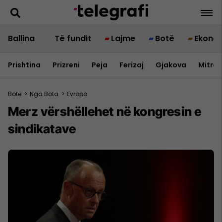
Ballina
Të fundit
Lajme
Botë
Ekono
Prishtina
Prizreni
Peja
Ferizaj
Gjakova
Mitrov
Botë
>
Nga Bota
>
Evropa
Merz vërshëllehet në kongresin e
sindikatave