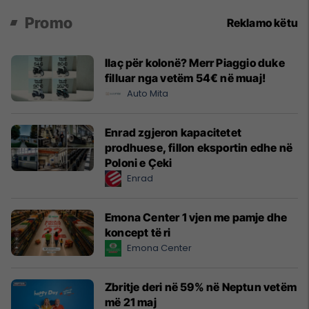
Promo
Reklamo këtu
Ilaç për kolonë? Merr Piaggio duke
filluar nga vetëm 54€ në muaj!
Auto Mita
Enrad zgjeron kapacitetet
prodhuese, fillon eksportin edhe në
Poloni e Çeki
Enrad
Emona Center 1 vjen me pamje dhe
koncept të ri
Emona Center
Zbritje deri në 59% në Neptun vetëm
më 21 maj