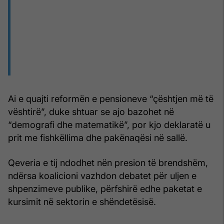
Ai e quajti reformën e pensioneve “çështjen më të
vështirë”, duke shtuar se ajo bazohet në
“demografi dhe matematikë”, por kjo deklaratë u
prit me fishkëllima dhe pakënaqësi në sallë.
Qeveria e tij ndodhet nën presion të brendshëm,
ndërsa koalicioni vazhdon debatet për uljen e
shpenzimeve publike, përfshirë edhe paketat e
kursimit në sektorin e shëndetësisë.