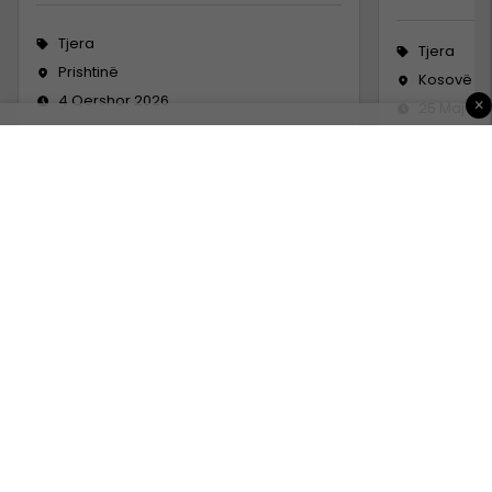
Tjera
Tjera
Prishtinë
Kosovë
4 Qershor 2026
×
25 Maj 20