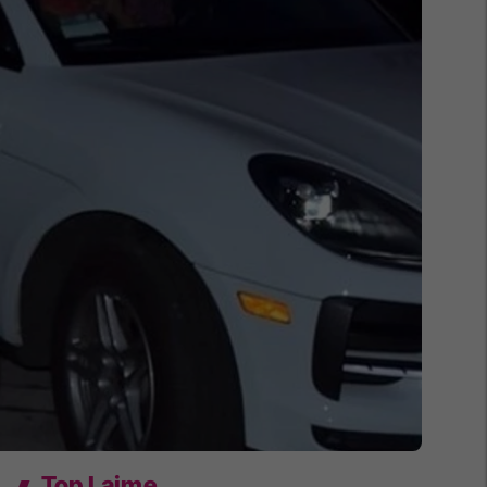
Top Lajme