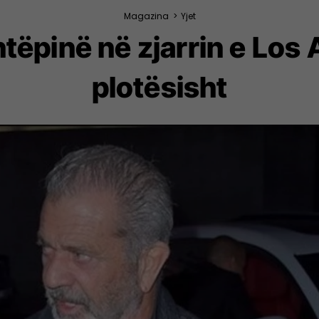
Magazina
>
Yjet
ëpinë në zjarrin e Los 
plotësisht