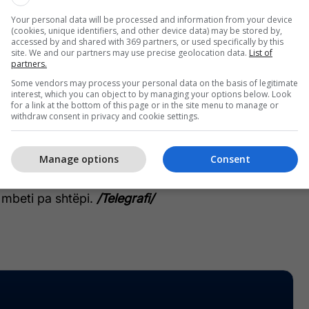
Your personal data will be processed and information from your device
jerëz u evakuuan, rreth 10,000 ndërtesa u
(cookies, unique identifiers, and other device data) may be stored by,
ëmi vlerësohet në dhjetëra miliarda dollarë.
accessed by and shared with 369 partners, or used specifically by this
site. We and our partners may use precise geolocation data.
List of
partners.
it Adam Brody (i njohur për publikun e gjerë si
Some vendors may process your personal data on the basis of legitimate
OC) dhe gruas së tij, aktores Leighton Meester (e
interest, which you can object to by managing your options below. Look
for a link at the bottom of this page or in the site menu to manage or
n e gjerë si Blair nga seriali Gossip Girl) në Los
withdraw consent in privacy and cookie settings.
 një zjarr shkatërrues.
Manage options
Consent
milionë dollarë është djegur plotësisht, zjarri ka
ha dhomat dhe nga prona ka dalë tym.
 mbeti pa shtëpi.
/Telegrafi/