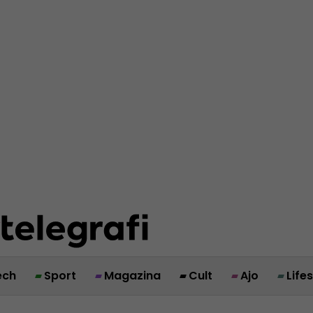
ech
Sport
Magazina
Cult
Ajo
Life