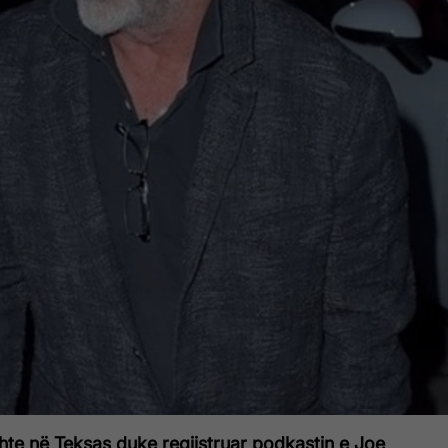
shte në Teksas duke regjistruar podkastin e Joe