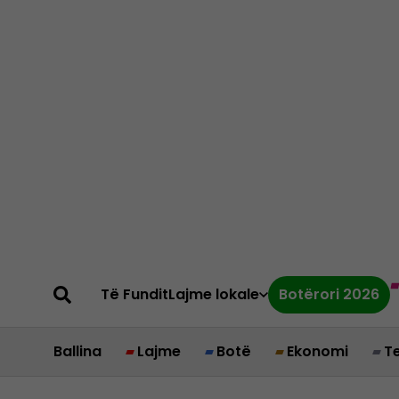
Të Fundit
Lajme lokale
Botërori 2026
Ballina
Lajme
Botë
Ekonomi
T