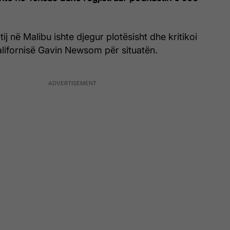
tij në Malibu ishte djegur plotësisht dhe kritikoi
alifornisë Gavin Newsom për situatën.