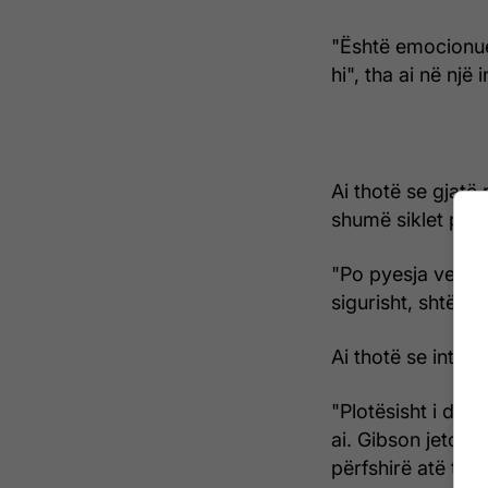
"Është emocionues
hi", tha ai në një
Ai thotë se gjatë
shumë siklet pasi 
"Po pyesja veten 
sigurisht, shtëpia
Ai thotë se intensi
"Plotësisht i djeg
ai. Gibson jetoi at
përfshirë atë të a