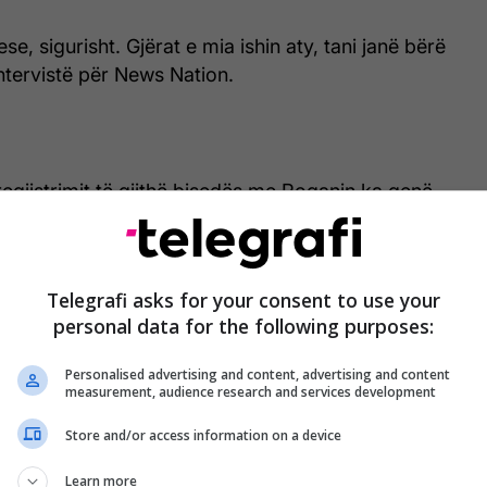
e, sigurisht. Gjërat e mia ishin aty, tani janë bërë
 intervistë për News Nation.
 regjistrimit të gjithë bisedës me Roganin ka qenë
është ndier keq që ka qenë aty teksa i digjej lagjja.
nëse shtëpia ime ishte ende atje. Kur u ktheva,
Telegrafi asks for your consent to use your
 ime ishte zhdukur", shtoi ai.
personal data for the following purposes:
teti i shkatërrimit e ka tronditur plotësisht.
Personalised advertising and content, advertising and content
measurement, audience research and services development
ur, i thekur. Nuk kam parë kurrë diçka të tillë", thotë
Store and/or access information on a device
je për 15 vjet. Ai zbuloi se shtëpitë e fqinjëve të tij,
ktorit Ed Harris, ishin djegur gjithashtu.
Learn more