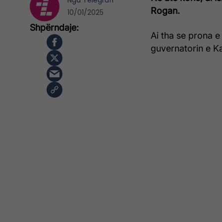
Nga
Telegrafi
Rogan.
10/01/2025
Ai tha se prona e 
guvernatorin e K