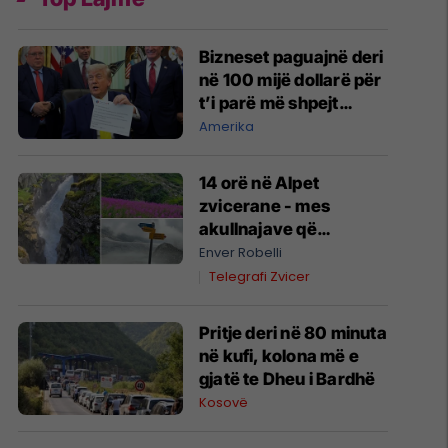
Bizneset paguajnë deri
në 100 mijë dollarë për
t’i parë më shpejt
postimet e Trumpit
Amerika
14 orë në Alpet
zvicerane - mes
akullnajave që
shkrihen dhe heshtjes
Enver Robelli
pa internet
Telegrafi Zvicer
Pritje deri në 80 minuta
në kufi, kolona më e
gjatë te Dheu i Bardhë
Kosovë