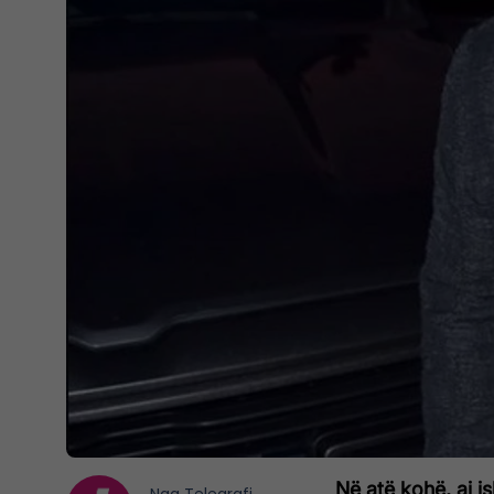
Në atë kohë, ai i