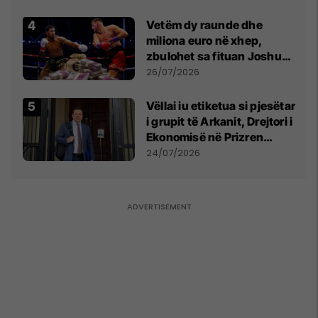
Vetëm dy raunde dhe
miliona euro në xhep,
zbulohet sa fituan Joshua
e Prenga
26/07/2026
Vëllai iu etiketua si pjesëtar
i grupit të Arkanit, Drejtori i
Ekonomisë në Prizren
mohon pretendimet
24/07/2026