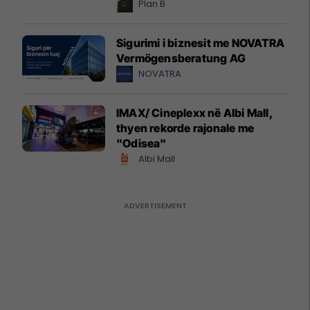
Plan B
Sigurimi i biznesit me NOVATRA
Vermögensberatung AG
NOVATRA
IMAX/ Cineplexx në Albi Mall,
thyen rekorde rajonale me
"Odisea"
Albi Mall