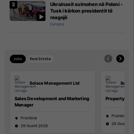
Airways që po shkonte drejt
Ukrainasit sulmohen në Poloni -
Mançesterit
Tusk i kërkon presidentit të
reagojë
Evropa
Jobs
Real Estate
Solace Management Ltd
Solac
Sales Development and Marketing
Property Ma
Manager
Prishtinë
Prishtinë
29 Gusht 2
29 Gusht 2026