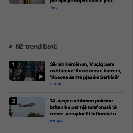
për sjellje shqetësuese pas
kamerave
Yjet
Në trend Botë
Sërish kërcënon, Vuçiq para
ushtarëve: Kurrë mos e harroni,
'Kosova është pjesë e Serbisë'
Serbia
14-vjeçari ndihmon policinë
britanike për një telefonatë të
rreme, aeroplanët luftarakë u
ngritën në ajër për të
Evropa
interceptuar fluturaken e Qatar