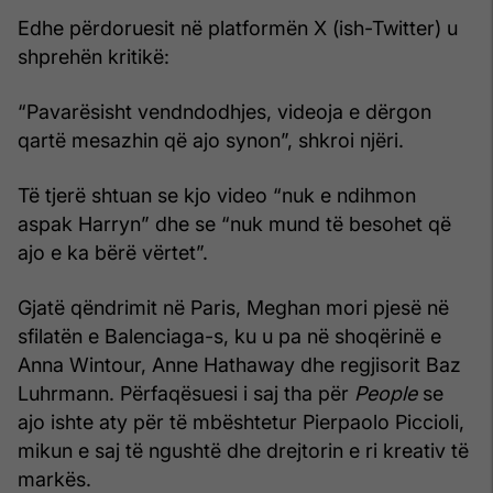
Edhe përdoruesit në platformën X (ish-Twitter) u
shprehën kritikë:
“Pavarësisht vendndodhjes, videoja e dërgon
qartë mesazhin që ajo synon”, shkroi njëri.
Të tjerë shtuan se kjo video “nuk e ndihmon
aspak Harryn” dhe se “nuk mund të besohet që
ajo e ka bërë vërtet”.
Gjatë qëndrimit në Paris, Meghan mori pjesë në
sfilatën e Balenciaga-s, ku u pa në shoqërinë e
Anna Wintour, Anne Hathaway dhe regjisorit Baz
Luhrmann. Përfaqësuesi i saj tha për
People
se
ajo ishte aty për të mbështetur Pierpaolo Piccioli,
mikun e saj të ngushtë dhe drejtorin e ri kreativ të
markës.