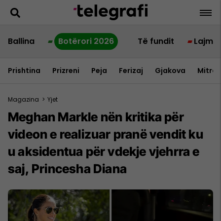
Ballina
Botërori 2026
Të fundit
Lajme
Prishtina
Prizreni
Peja
Ferizaj
Gjakova
Mitrov
Magazina
>
Yjet
Meghan Markle nën kritika për
videon e realizuar pranë vendit ku
u aksidentua për vdekje vjehrra e
saj, Princesha Diana