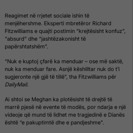
Reagimet në rrjetet sociale ishin të
menjëhershme. Eksperti mbretëror Richard
Fitzwilliams e quajti postimin “krejtësisht konfuz”,
“absurd” dhe “jashtëzakonisht të
papërshtatshëm”.
“Nuk e kuptoj çfarë ka menduar – ose më saktë,
nuk ka menduar fare. Asnjë këshilltar nuk do t’i
sugjeronte një gjë të tillë”, tha Fitzwilliams për
DailyMail
.
Ai shtoi se Meghan ka plotësisht të drejtë të
marrë pjesë në evente të modës, por ndarja e një
videoje që mund të lidhet me tragjedinë e Dianës
është “e pakuptimtë dhe e pandjeshme”.