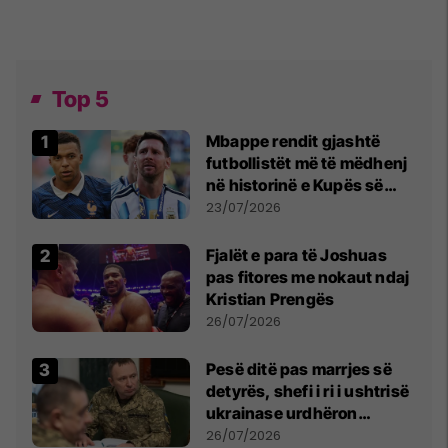
Top 5
Mbappe rendit gjashtë
futbollistët më të mëdhenj
në historinë e Kupës së
Botës, Messi mbetet i dyti
23/07/2026
Fjalët e para të Joshuas
pas fitores me nokaut ndaj
Kristian Prengës
26/07/2026
Pesë ditë pas marrjes së
detyrës, shefi i ri i ushtrisë
ukrainase urdhëron
kontroll të madh
26/07/2026