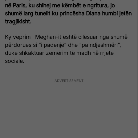
në Paris, ku shihej me këmbët e ngritura, jo
shumë larg tunelit ku princësha Diana humbi jetën
tragjikisht.
Ky veprim i Meghan-it është cilësuar nga shumë
përdorues si “i padenjë” dhe “pa ndjeshmëri”,
duke shkaktuar zemërim të madh në rrjete
sociale.