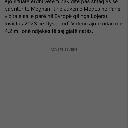
Kjo situatë erdhi vetëm pak ditë pas shfaqjes së
papritur të Meghan-it në Javën e Modës në Paris,
vizita e saj e parë në Evropë që nga Lojërat
Invictus 2023 në Dyseldorf. Videon ajo e ndau me
4.2 milionë ndjekës të saj gjatë natës.