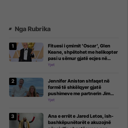
Nga Rubrika
Fituesi i çmimit 'Oscar', Glen
Keane, shpëtohet me helikopter
pasi u sëmur gjatë ecjes në
natyrë: Ishte si një teh thike
Yjet
Jennifer Aniston shfaqet në
formë të shkëlqyer gjatë
pushimeve me partnerin Jim
Curtis
Yjet
Ana e errët e Jared Letos, ish-
bashkëpunëtorët e akuzojnë