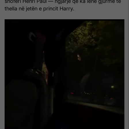
shoferi Henri Paul — ngjarje që ka lënë gjurmë të
thella në jetën e princit Harry.