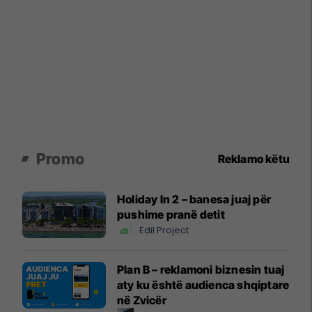
Promo
Reklamo këtu
Holiday In 2 – banesa juaj për
pushime pranë detit
Edil Project
Plan B – reklamoni biznesin tuaj
aty ku është audienca shqiptare
në Zvicër