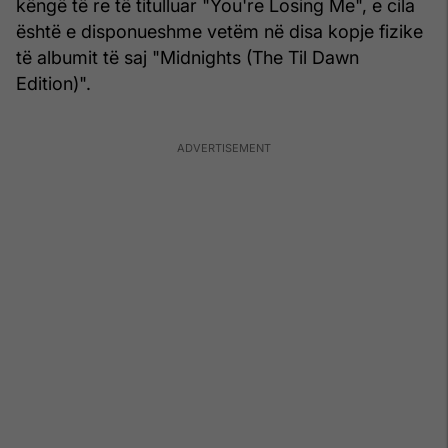
këngë të re të titulluar "You're Losing Me", e cila
është e disponueshme vetëm në disa kopje fizike
të albumit të saj "Midnights (The Til Dawn
Edition)".