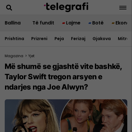
Ballina
Të fundit
Lajme
Botë
Ekono
Prishtina
Prizreni
Peja
Ferizaj
Gjakova
Mitrov
Magazina
>
Yjet
Më shumë se gjashtë vite bashkë,
Taylor Swift tregon arsyen e
ndarjes nga Joe Alwyn?