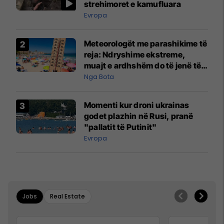
strehimoret e kamufluara
Evropa
Meteorologët me parashikime të
reja: Ndryshime ekstreme,
muajt e ardhshëm do të jenë të
pazakontë
Nga Bota
Momenti kur droni ukrainas
godet plazhin në Rusi, pranë
"pallatit të Putinit"
Evropa
Jobs
Real Estate