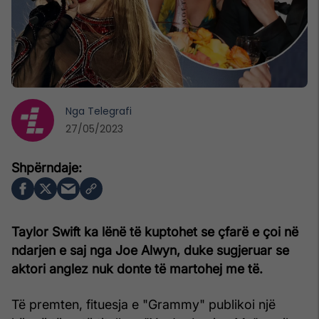
Nga
Telegrafi
27/05/2023
Taylor Swift ka lënë të kuptohet se çfarë e çoi në
ndarjen e saj nga Joe Alwyn, duke sugjeruar se
aktori anglez nuk donte të martohej me të.
Të premten, fituesja e "Grammy" publikoi një