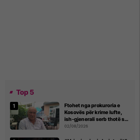
Top 5
Ftohet nga prokuroria e
Kosovës për krime lufte,
ish-gjenerali serb thotë se
dikush e tradhtoi në
02/08/2026
Beograd