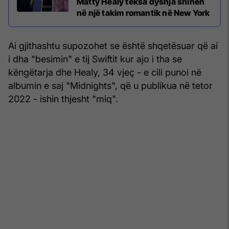
Matty Healy teksa dyshja shihen
në një takim romantik në New York
Ai gjithashtu supozohet se është shqetësuar që ai
i dha "besimin" e tij Swiftit kur ajo i tha se
këngëtarja dhe Healy, 34 vjeç - e cili punoi në
albumin e saj "Midnights", që u publikua në tetor
2022 - ishin thjesht "miq".