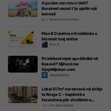
A po don me rrnu n’deti?
Kursimet mund t’ju sjellin një
banesë
Banka Ekonomike
Plan B Creative rrit ndikimin e
biznesit tuaj online
Plan B
Po kërkoni mjek apo klinikë në
Kosovë? Njihuni me
GjejeMjekun.com
GjejeMjekun
Lokal 517m² me tarracë në shitje
te Rruga C – hapësirë e
favorshme për zhvillimin e
biznesit #15796
Pro Real Estate