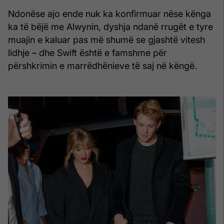
Ndonëse ajo ende nuk ka konfirmuar nëse kënga
ka të bëjë me Alwynin, dyshja ndanë rrugët e tyre
muajin e kaluar pas më shumë se gjashtë vitesh
lidhje – dhe Swift është e famshme për
përshkrimin e marrëdhënieve të saj në këngë.