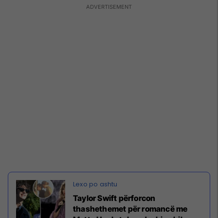
Taylor Swift përforcon
thashethemet për romancë me