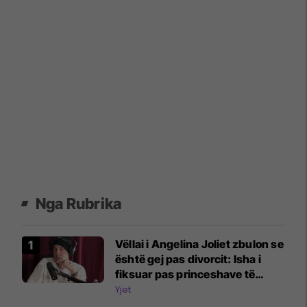
Nga Rubrika
Vëllai i Angelina Joliet zbulon se
është gej pas divorcit: Isha i
fiksuar pas princeshave të
Disney-t
Yjet