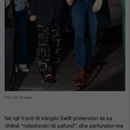
Foto: GC Images
Në një frazë të këngës Swift pretendon se ka
dhënë "ndjeshmëri të pafund", dhe përfundon me