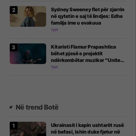
Sydney Sweeney flet për zjarrin
në qytetin e saj të lindjes: Edhe
familja ime u evakuua
Yjet
Kitaristi Flamur Prapashtica
bëhet pjesë e projektit
ndërkombëtar muzikor "United
Song"
Yjet
Në trend Botë
Ukrainasit i kapin ushtarët rusë
në befasi, ishin duke fjetur në