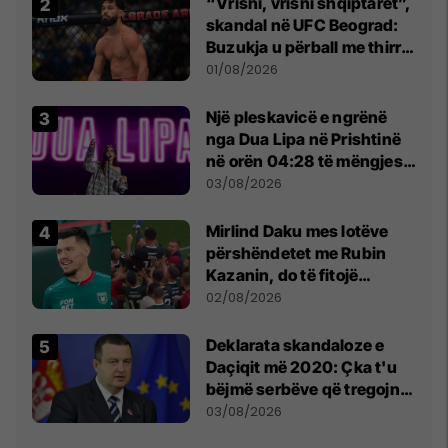
“Vrisni, vrisni shqiptarët”,
skandal në UFC Beograd:
Buzukja u përball me thirrje
anti-shqiptare nga
01/08/2026
tribunat
Një pleskavicë e ngrënë
nga Dua Lipa në Prishtinë
në orën 04:28 të mëngjesit
- dhe bota digjitale serbe
03/08/2026
shpall gjendjen e luftës
Mirlind Daku mes lotëve
përshëndetet me Rubin
Kazanin, do të fitojë
miliona te Spartak Moska
02/08/2026
​Deklarata skandaloze e
Daçiqit më 2020: Çka t'u
bëjmë serbëve që tregojnë
ku janë varrosur shqiptarët
03/08/2026
në Serbi