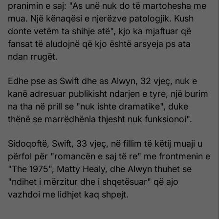
pranimin e saj: "As unë nuk do të martohesha me
mua. Një kënaqësi e njerëzve patologjik. Kush
donte vetëm ta shihje atë", kjo ka mjaftuar që
fansat të aludojnë që kjo është arsyeja ps ata
ndan rrugët.
Edhe pse as Swift dhe as Alwyn, 32 vjeç, nuk e
kanë adresuar publikisht ndarjen e tyre, një burim
na tha në prill se "nuk ishte dramatike", duke
thënë se marrëdhënia thjesht nuk funksionoi".
Sidoqoftë, Swift, 33 vjeç, në fillim të këtij muaji u
përfol për "romancën e saj të re" me frontmenin e
"The 1975", Matty Healy, dhe Alwyn thuhet se
"ndihet i mërzitur dhe i shqetësuar" që ajo
vazhdoi me lidhjet kaq shpejt.