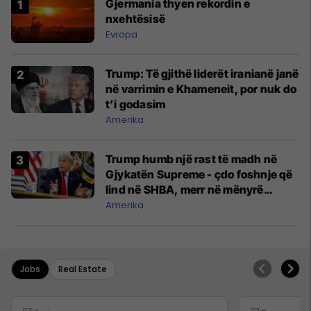
Gjermania thyen rekordin e
nxehtësisë
Evropa
Trump: Të gjithë liderët iranianë janë
në varrimin e Khameneit, por nuk do
t’i godasim
Amerika
Trump humb një rast të madh në
Gjykatën Supreme - çdo foshnje që
lind në SHBA, merr në mënyrë
automatike shtetësinë amerikane
Amerika
Jobs
Real Estate