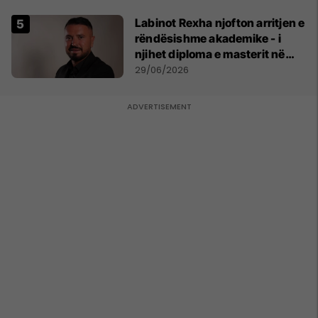
Labinot Rexha njofton arritjen e
rëndësishme akademike - i
njihet diploma e masterit në
Psikologji në Zvicër
29/06/2026