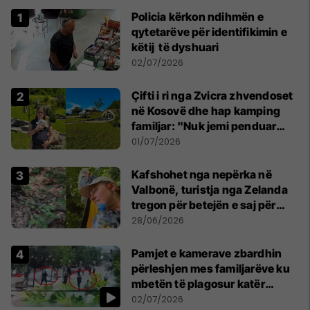
Policia kërkon ndihmën e
qytetarëve për identifikimin e
këtij të dyshuari
02/07/2026
Çifti i ri nga Zvicra zhvendoset
në Kosovë dhe hap kamping
familjar: "Nuk jemi penduar
asnjë ditë"
01/07/2026
Kafshohet nga nepërka në
Valbonë, turistja nga Zelanda
tregon për betejën e saj për
mbijetesë
28/06/2026
Pamjet e kamerave zbardhin
përleshjen mes familjarëve ku
mbetën të plagosur katër
persona
02/07/2026