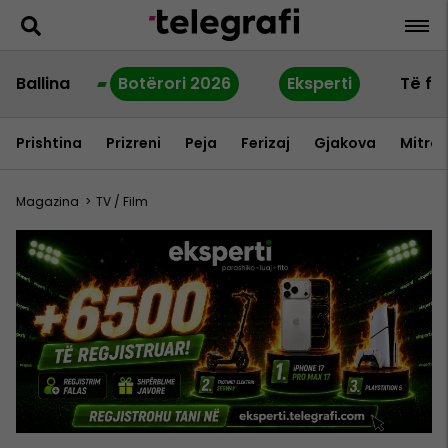
Ballina
Botërori 2026
Eksperti
Të fu
Prishtina
Prizreni
Peja
Ferizaj
Gjakova
Mitrov
Magazina
>
TV / Film