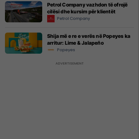
Petrol Company vazhdon të ofrojë
cilësi dhe kursim për klientët
Petrol Company
Shija më e re e verës në Popeyes ka
arritur: Lime & Jalapeño
Popeyes