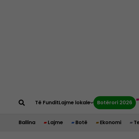
Të Fundit
Lajme lokale
Botërori 2026
Ballina
Lajme
Botë
Ekonomi
T