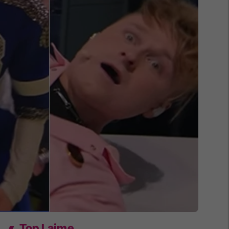
Top Lajme