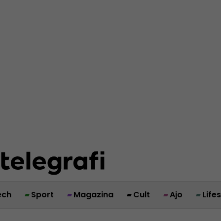
ech
Sport
Magazina
Cult
Ajo
Life