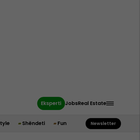
Eksperti
Jobs
Real Estate
style
Shëndeti
Fun
Newsletter