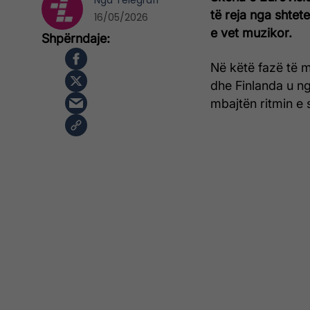
Nga
Telegrafi
të reja nga shtete 
16/05/2026
e vet muzikor.
Në këtë fazë të 
dhe Finlanda u n
mbajtën ritmin e s