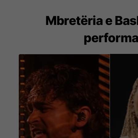
Mbretëria e Bas
performa