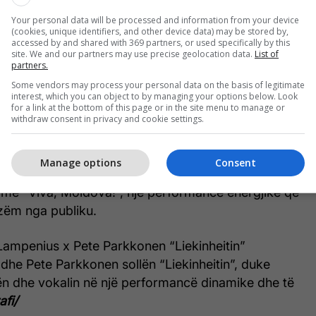
Your personal data will be processed and information from your device
MPUTER solli një performancë eksperimentale
(cookies, unique identifiers, and other device data) may be stored by,
accessed by and shared with 369 partners, or used specifically by this
me “Eins, Zwei, Drei”, duke u veçuar për stilin e saj
site. We and our partners may use precise geolocation data.
List of
partners.
ergjinë skenike.
Some vendors may process your personal data on the basis of legitimate
interest, which you can object to by managing your options below. Look
“Regarde !”
for a link at the bottom of this page or in the site menu to manage or
withdraw consent in privacy and cookie settings.
oi “Regarde !” me një performancë elegante dhe
uar, duke sjellë një moment më melodik në skenë.
Manage options
Consent
hi “Viva, Moldova!”
t me “Viva, Moldova!”, një performancë energjike që
azëm nga publiku.
 Lampenius x Pete Parkkonen “Liekinheitin”
dhe Pete Parkkonen sollën “Liekinheitin”, duke
ën dhe vokalin në një performancë dinamike dhe të
afi/