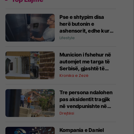
Pse e shtypim disa
herë butonin e
ashensorit, edhe kur
është ndezur? Mendja
Lifestyle
jonë ka një arsye të
veçantë
Municion i fshehur në
automjet me targa të
Serbisë, gjashtë të
arrestuar në Prishtinë
Kronika e Zezë
Tre persona ndalohen
pas aksidentit tragjik
në vendpunishte në
Prishtinë, Prokuroria
Drejtësi
nis hetimet
Kompania e Daniel