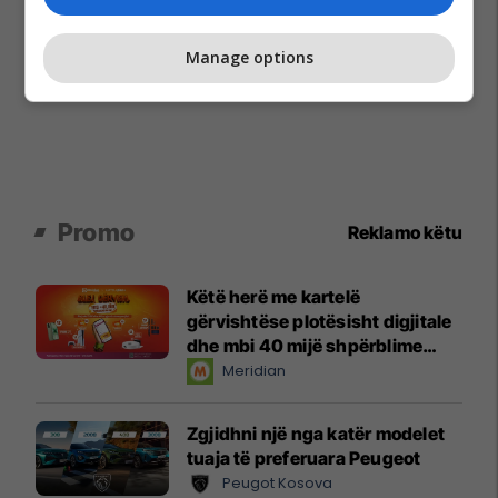
Manage options
Promo
Reklamo këtu
Këtë herë me kartelë
gërvishtëse plotësisht digjitale
dhe mbi 40 mijë shpërblime
instant!
Meridian
Zgjidhni një nga katër modelet
tuaja të preferuara Peugeot
Peugot Kosova