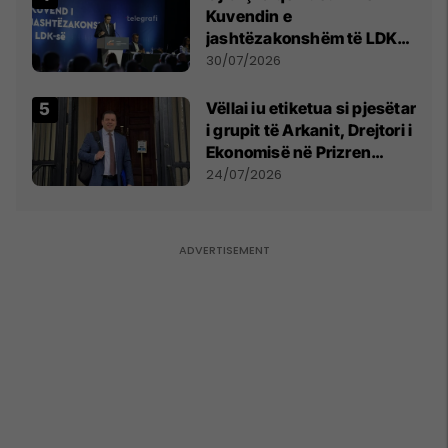
Kuvendin e
jashtëzakonshëm të LDK-
së
30/07/2026
Vëllai iu etiketua si pjesëtar
i grupit të Arkanit, Drejtori i
Ekonomisë në Prizren
mohon pretendimet
24/07/2026