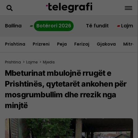
Ballina
Botërori 2026
Të fundit
Lajme
Prishtina
Prizreni
Peja
Ferizaj
Gjakova
Mitrov
Prishtina
>
Lajme
>
Mjedis
Mbeturinat mbulojnë rrugët e
Prishtinës, qytetarët ankohen për
mosgrumbullim dhe rrezik nga
minjtë