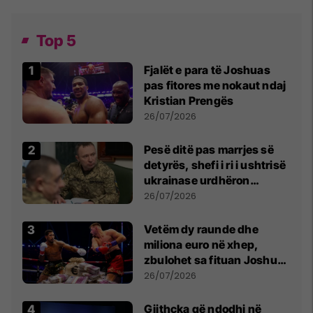
Top 5
Fjalët e para të Joshuas
pas fitores me nokaut ndaj
Kristian Prengës
26/07/2026
Pesë ditë pas marrjes së
detyrës, shefi i ri i ushtrisë
ukrainase urdhëron
kontroll të madh
26/07/2026
Vetëm dy raunde dhe
miliona euro në xhep,
zbulohet sa fituan Joshua
e Prenga
26/07/2026
Gjithçka që ndodhi në