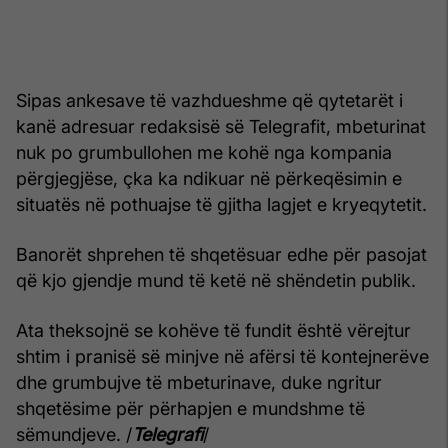
Sipas ankesave të vazhdueshme që qytetarët i
kanë adresuar redaksisë së Telegrafit, mbeturinat
nuk po grumbullohen me kohë nga kompania
përgjegjëse, çka ka ndikuar në përkeqësimin e
situatës në pothuajse të gjitha lagjet e kryeqytetit.
Banorët shprehen të shqetësuar edhe për pasojat
që kjo gjendje mund të ketë në shëndetin publik.
Ata theksojnë se kohëve të fundit është vërejtur
shtim i pranisë së minjve në afërsi të kontejnerëve
dhe grumbujve të mbeturinave, duke ngritur
shqetësime për përhapjen e mundshme të
sëmundjeve. /
Telegrafi
/