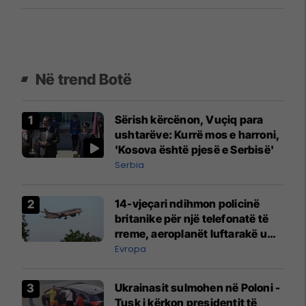
Në trend Botë
Sërish kërcënon, Vuçiq para
ushtarëve: Kurrë mos e harroni,
'Kosova është pjesë e Serbisë'
Serbia
14-vjeçari ndihmon policinë
britanike për një telefonatë të
rreme, aeroplanët luftarakë u
ngritën në ajër për të
Evropa
interceptuar fluturaken e Qatar
Airways që po shkonte drejt
Ukrainasit sulmohen në Poloni -
Mançesterit
Tusk i kërkon presidentit të