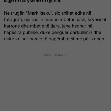
lagje të ndryshme të qytetit.
Në rrugën “Mark Isaku”, siç shihet edhe në
fotografi, një sasi e madhe mbeturinash, kryesisht
kartonë dhe mbetje të tjera, janë hedhur në
hapësira publike, duke penguar qarkullimin dhe
duke krijuar pamje të papërshtatshme për zonën.