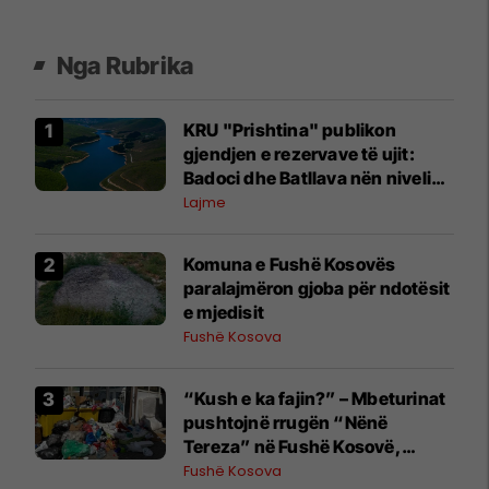
Nga Rubrika
KRU "Prishtina" publikon
gjendjen e rezervave të ujit:
Badoci dhe Batllava nën nivelin
maksimal
Lajme
Komuna e Fushë Kosovës
paralajmëron gjoba për ndotësit
e mjedisit
Fushë Kosova
“Kush e ka fajin?” – Mbeturinat
pushtojnë rrugën “Nënë
Tereza” në Fushë Kosovë,
banorët kërkojnë reagim
Fushë Kosova