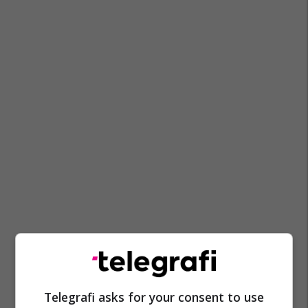
Prishtina Lokale
Menaxhimi I Mbeturinave
Telegrafi asks for your consent to use
Krm Pastrimi
Komuna E Prishtinës
Prishtina