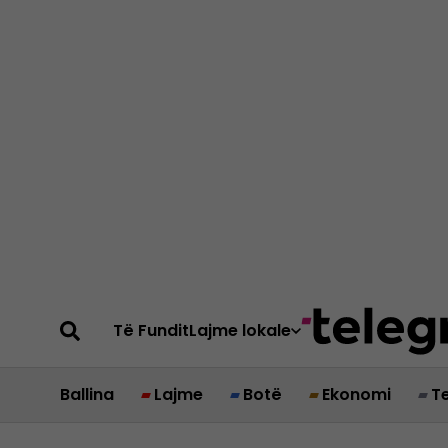
Të Fundit
Lajme lokale
Ballina
Lajme
Botë
Ekonomi
T