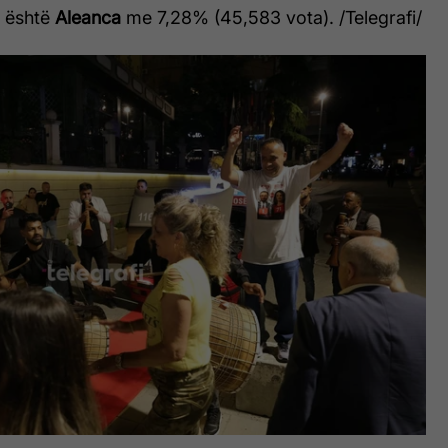
t është
Aleanca
me 7,28% (45,583 vota). /Telegrafi/