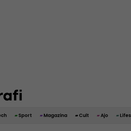
ech
Sport
Magazina
Cult
Ajo
Life