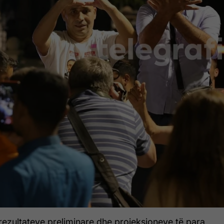
 rezultateve preliminare dhe projeksioneve të para