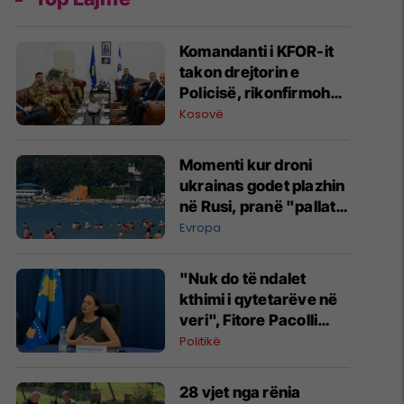
Komandanti i KFOR-it
takon drejtorin e
Policisë, rikonfirmohet
partneriteti për
Kosovë
Kosovën
Momenti kur droni
ukrainas godet plazhin
në Rusi, pranë "pallatit
të Putinit"
Evropa
"Nuk do të ndalet
kthimi i qytetarëve në
veri", Fitore Pacolli
dënon sulmin ndaj
Politikë
familjes Berisha në
Zveçan
28 vjet nga rënia