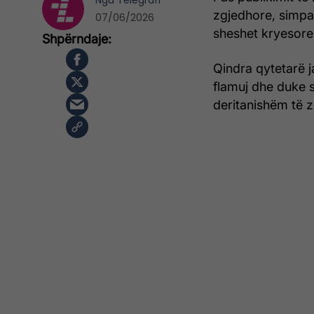
Nga
Telegrafi
zgjedhore, simpa
07/06/2026
sheshet kryesore 
Qindra qytetarë j
flamuj dhe duke s
deritanishëm të z