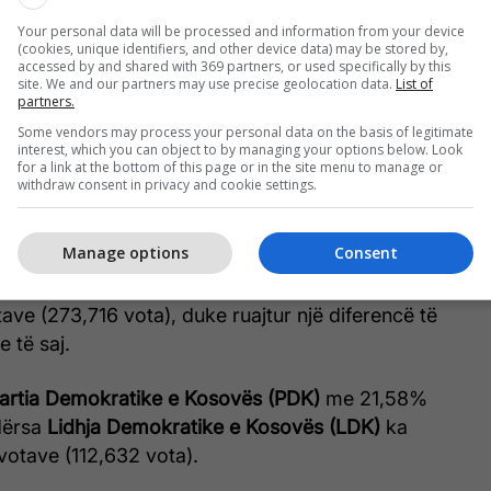
Your personal data will be processed and information from your device
(cookies, unique identifiers, and other device data) may be stored by,
accessed by and shared with 369 partners, or used specifically by this
site. We and our partners may use precise geolocation data.
List of
partners.
ucionet zgjedhore po vazhdojnë procesin e
Some vendors may process your personal data on the basis of legitimate
ve, ndërsa rezultatet përfundimtare pritet të
interest, which you can object to by managing your options below. Look
for a link at the bottom of this page or in the site menu to manage or
rfundimit të të gjitha procedurave ligjore të
withdraw consent in privacy and cookie settings.
umërimit.
Manage options
Consent
 të fundit preliminare nga mbi 90% të
 numëruar nga KQZ-ja,
Lëvizja Vetëvendosje
prin
ve (273,716 vota), duke ruajtur një diferencë të
e të saj.
artia Demokratike e Kosovës (PDK)
me 21,58%
ndërsa
Lidhja Demokratike e Kosovës (LDK)
ka
 votave (112,632 vota).