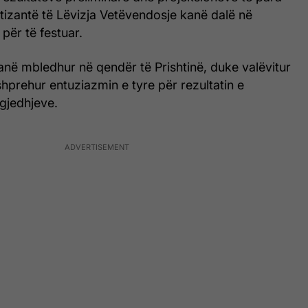
tizantë të Lëvizja Vetëvendosje kanë dalë në
për të festuar.
anë mbledhur në qendër të Prishtinë, duke valëvitur
hprehur entuziazmin e tyre për rezultatin e
gjedhjeve.