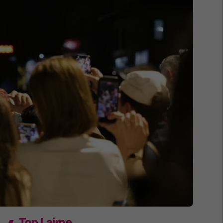
Top Lajme