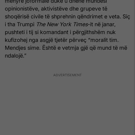
mënyrë joformale duke u dhënë mundësi
opinionistëve, aktivistëve dhe grupeve të
shoqërisë civile të shprehnin qëndrimet e veta. Siç
i tha Trumpi
The New York Times
-it në janar,
pushteti i tij si komandant i përgjithshëm nuk
kufizohej nga asgjë tjetër përveç “moralit tim.
Mendjes sime. Është e vetmja gjë që mund të më
ndalojë.”