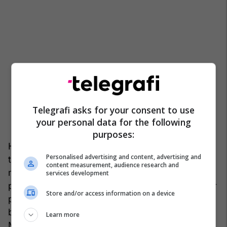
Telegrafi asks for your consent to use
your personal data for the following
purposes:
Habermasi nuk ishte i vetmi që bëri vëzhgime të
Personalised advertising and content, advertising and
tilla. Por, teksa mendimtarët e majtë - duke filluar
content measurement, audience research and
me Karl Marxin - e shihnin idealin liberal si
services development
plotësisht të diskredituar, thjesht një kamuflim për
Store and/or access information on a device
pushtetin kapitalist, Habermasi vazhdoi të
besonte në potencialin utopik të liberalizmit.
Learn more
Mund të ishte e vërtetë që një demokraci e