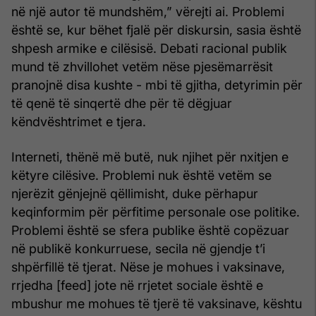
në një autor të mundshëm,” vërejti ai. Problemi
është se, kur bëhet fjalë për diskursin, sasia është
shpesh armike e cilësisë. Debati racional publik
mund të zhvillohet vetëm nëse pjesëmarrësit
pranojnë disa kushte - mbi të gjitha, detyrimin për
të qenë të sinqertë dhe për të dëgjuar
këndvështrimet e tjera.
Interneti, thënë më butë, nuk njihet për nxitjen e
këtyre cilësive. Problemi nuk është vetëm se
njerëzit gënjejnë qëllimisht, duke përhapur
keqinformim për përfitime personale ose politike.
Problemi është se sfera publike është copëzuar
në publikë konkurruese, secila në gjendje t’i
shpërfillë të tjerat. Nëse je mohues i vaksinave,
rrjedha [feed] jote në rrjetet sociale është e
mbushur me mohues të tjerë të vaksinave, kështu