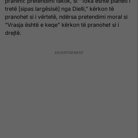
pranimi: pretendimi faktik, si “Toka është planeti i
tretë [sipas largësisë] nga Dielli,” kërkon të
pranohet si i vërtetë, ndërsa pretendimi moral si
“Vrasja është e keqe” kërkon të pranohet si i
drejtë.