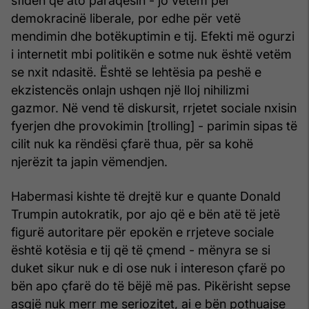
sfidën që ato paraqesin - jo vetëm për
demokracinë liberale, por edhe për vetë
mendimin dhe botëkuptimin e tij. Efekti më ogurzi
i internetit mbi politikën e sotme nuk është vetëm
se nxit ndasitë. Është se lehtësia pa peshë e
ekzistencës onlajn ushqen një lloj nihilizmi
gazmor. Në vend të diskursit, rrjetet sociale nxisin
fyerjen dhe provokimin [trolling] - parimin sipas të
cilit nuk ka rëndësi çfarë thua, për sa kohë
njerëzit ta japin vëmendjen.
Habermasi kishte të drejtë kur e quante Donald
Trumpin autokratik, por ajo që e bën atë të jetë
figurë autoritare për epokën e rrjeteve sociale
është kotësia e tij që të çmend - mënyra se si
duket sikur nuk e di ose nuk i intereson çfarë po
bën apo çfarë do të bëjë më pas. Pikërisht sepse
asgjë nuk merr me seriozitet, ai e bën pothuajse