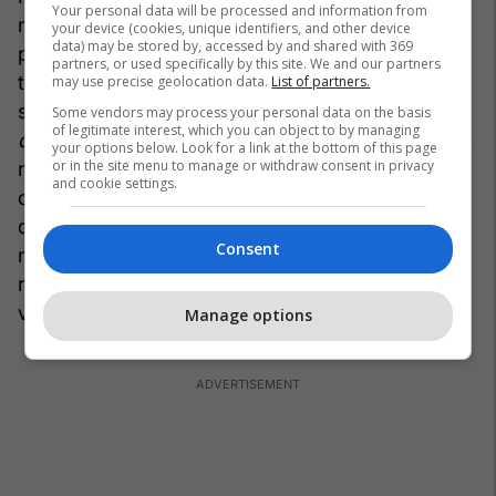
Your personal data will be processed and information from
mirëfilltë deliberative nuk kishte ekzistuar kurrë,
your device (cookies, unique identifiers, and other device
data) may be stored by, accessed by and shared with 369
por ai këmbëngulte se çdo shoqëri e mirë duhej
partners, or used specifically by this site. We and our partners
të bazohej mbi parimet e saj. “Legjitimiteti i ligjit,”
may use precise geolocation data.
List of partners.
shkroi ai në librin e tij të vitit 1992,
Midis fakteve
Some vendors may process your personal data on the basis
of legitimate interest, which you can object to by managing
dhe normave
[
Between Facts and Norms
], “varet,
your options below. Look for a link at the bottom of this page
or in the site menu to manage or withdraw consent in privacy
në fund të fundit, nga një rend komunikues”:
and cookie settings.
qytetarët duhet të jenë “pjesëmarrës të
diskurseve racionale,” të aftë të shprehin lirshëm
Consent
mendimet e veta dhe të gjejnë zgjidhje
reciprokisht të pranueshme për probleme të
vështira.
Manage options