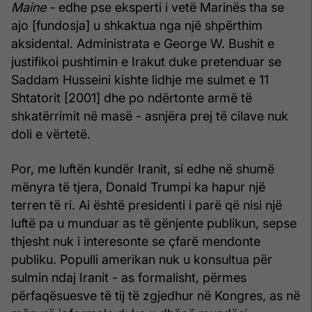
Maine
- edhe pse eksperti i vetë Marinës tha se
ajo [fundosja] u shkaktua nga një shpërthim
aksidental. Administrata e George W. Bushit e
justifikoi pushtimin e Irakut duke pretenduar se
Saddam Husseini kishte lidhje me sulmet e 11
Shtatorit [2001] dhe po ndërtonte armë të
shkatërrimit në masë - asnjëra prej të cilave nuk
doli e vërtetë.
Por, me luftën kundër Iranit, si edhe në shumë
mënyra të tjera, Donald Trumpi ka hapur një
terren të ri. Ai është presidenti i parë që nisi një
luftë pa u munduar as të gënjente publikun, sepse
thjesht nuk i interesonte se çfarë mendonte
publiku. Populli amerikan nuk u konsultua për
sulmin ndaj Iranit - as formalisht, përmes
përfaqësuesve të tij të zgjedhur në Kongres, as në