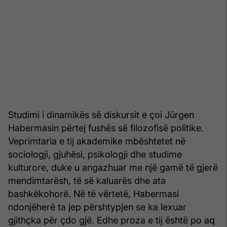
Studimi i dinamikës së diskursit e çoi Jürgen
Habermasin përtej fushës së filozofisë politike.
Veprimtaria e tij akademike mbështetet në
sociologji, gjuhësi, psikologji dhe studime
kulturore, duke u angazhuar me një gamë të gjerë
mendimtarësh, të së kaluarës dhe ata
bashkëkohorë. Në të vërtetë, Habermasi
ndonjëherë ta jep përshtypjen se ka lexuar
gjithçka për çdo gjë. Edhe proza e tij është po aq