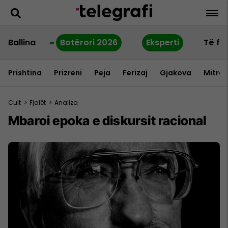
Ballina
Botërori 2026
Eksperti
Të fu
Prishtina
Prizreni
Peja
Ferizaj
Gjakova
Mitrov
Cult
>
Fjalët
>
Analiza
Mbaroi epoka e diskursit racional