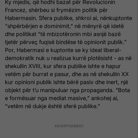
Ky mjedis, që hodhi bazat për Revolucionin
Francez, shërbeu si frymëzim politik për
Habermasin. Sfera publike, shkroi ai, nënkuptonte
“shpërbërjen e dominimit,” në mënyrë që idetë
dhe politikat “të mbizotëronin mbi asnjë bazë
tjetër përveç fuqisë bindëse të opinionit publik.”
Por, Habermasi e kuptonte se ky ideal liberal-
demokratik nuk u realizua kurrë plotësisht - as në
shekullin XVIII, kur sfera publike ishte e hapur
vetëm për burrat e pasur, dhe as në shekullin XX
kur opinioni publik ishte bërë pasiv dhe inert, një
objekt për t’u manipuluar nga propaganda. “Bota
e formësuar nga mediat masive,” ankohej ai,
“vetëm në dukje është sferë publike.”