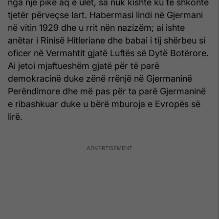
nga një pikë aq e ulët, sa nuk kishte ku të shkonte
tjetër përveçse lart. Habermasi lindi në Gjermani
në vitin 1929 dhe u rrit nën nazizëm; ai ishte
anëtar i Rinisë Hitleriane dhe babai i tij shërbeu si
oficer në Vermahtit gjatë Luftës së Dytë Botërore.
Ai jetoi mjaftueshëm gjatë për të parë
demokracinë duke zënë rrënjë në Gjermaninë
Perëndimore dhe më pas për ta parë Gjermaninë
e ribashkuar duke u bërë mburoja e Evropës së
lirë.