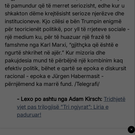
të pamundur që të merret seriozisht, edhe kur u
shkakton dëme krejtësisht serioze njerëzve dhe
institucioneve. Kjo cilësi e bën Trumpin enigmë
për teoricienët politikë, por yll të rrjeteve sociale -
një medium ku, për të huazuar një frazë të
famshme nga Karl Marxi, “gjithçka që është e
ngurtë shkrihet në ajër.” Kur mizoria dhe
pakujdesia mund të përbëjnë një kombinim kaq
efektiv politik, bëhet e qartë se epoka e diskursit
racional - epoka e Jürgen Habermasit -
përnjëmend ka marrë fund. /Telegrafi/
- Lexo po ashtu nga Adam Kirsch:
Tridhjetë
vjet pas trilogjisë “Tri ngjyrat”: Liria e
paduruar!
×