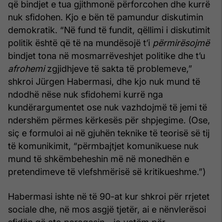
që bindjet e tua gjithmonë përforcohen dhe kurrë
nuk sfidohen. Kjo e bën të pamundur diskutimin
demokratik. “Në fund të fundit, qëllimi i diskutimit
politik është që të na mundësojë t’i
përmirësojmë
bindjet tona në mosmarrëveshjet politike dhe t’u
afrohemi
zgjidhjeve të sakta të problemeve,”
shkroi Jürgen Habermasi, dhe kjo nuk mund të
ndodhë nëse nuk sfidohemi kurrë nga
kundërargumentet ose nuk vazhdojmë të jemi të
ndershëm përmes kërkesës për shpjegime. (Ose,
siç e formuloi ai në gjuhën teknike të teorisë së tij
të komunikimit, “përmbajtjet komunikuese nuk
mund të shkëmbeheshin më në monedhën e
pretendimeve të vlefshmërisë së kritikueshme.”)
Habermasi ishte në të 90-at kur shkroi për rrjetet
sociale dhe, në mos asgjë tjetër, ai e nënvlerësoi