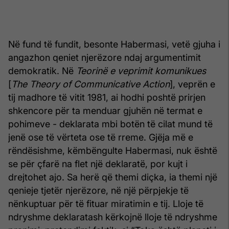
Në fund të fundit, besonte Habermasi, vetë gjuha i
angazhon qeniet njerëzore ndaj argumentimit
demokratik. Në
Teorinë e veprimit komunikues
[
The Theory of Communicative Action
], veprën e
tij madhore të vitit 1981, ai hodhi poshtë prirjen
shkencore për ta menduar gjuhën në termat e
pohimeve - deklarata mbi botën të cilat mund të
jenë ose të vërteta ose të rreme. Gjëja më e
rëndësishme, këmbëngulte Habermasi, nuk është
se për çfarë na flet një deklaratë, por kujt i
drejtohet ajo. Sa herë që themi diçka, ia themi një
qenieje tjetër njerëzore, në një përpjekje të
nënkuptuar për të fituar miratimin e tij. Lloje të
ndryshme deklaratash kërkojnë lloje të ndryshme