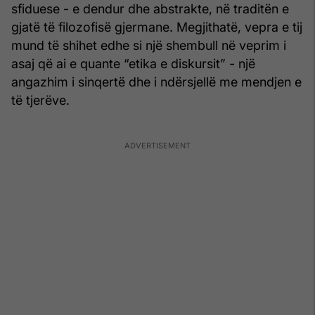
sfiduese - e dendur dhe abstrakte, në traditën e
gjatë të filozofisë gjermane. Megjithatë, vepra e tij
mund të shihet edhe si një shembull në veprim i
asaj që ai e quante “etika e diskursit” - një
angazhim i sinqertë dhe i ndërsjellë me mendjen e
të tjerëve.