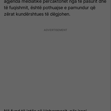
agjenda mediatike përcaktohet nga të pasurit dhe
të fuqishmit, është pothuajse e pamundur që
zërat kundërshtues të dëgjohen.