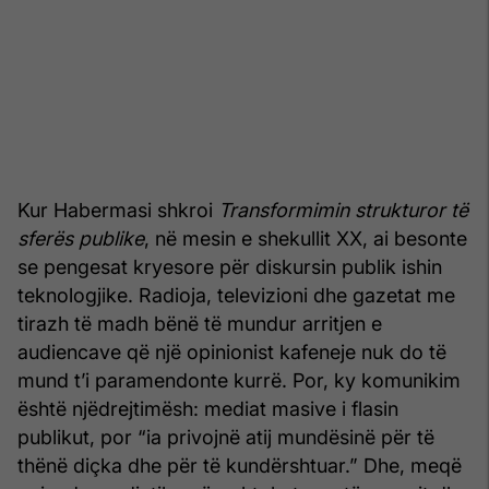
Kur Habermasi shkroi
Transformimin strukturor të
sferës publike
, në mesin e shekullit XX, ai besonte
se pengesat kryesore për diskursin publik ishin
teknologjike. Radioja, televizioni dhe gazetat me
tirazh të madh bënë të mundur arritjen e
audiencave që një opinionist kafeneje nuk do të
mund t’i paramendonte kurrë. Por, ky komunikim
është njëdrejtimësh: mediat masive i flasin
publikut, por “ia privojnë atij mundësinë për të
thënë diçka dhe për të kundërshtuar.” Dhe, meqë