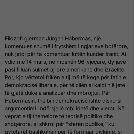
Filozofi gjerman Jürgen Habermas, një
komentues shumë i frytshëm i ngjarjeve botërore,
nuk jetoi për ta komentuar luftën kundër Iranit. Ai
vdiq më 14 mars, në moshën 96-vjeçare, dy javë
pasi filluan sulmet ajrore amerikane dhe izraelite.
Por, kjo vërtetoi frikën e tij më të keqe për fatin e
demokracisë liberale, për të cilën ai kaloi një jetë
të gjatë duke e analizuar dhe mbrojtur. Për
Habermasin, thelbi i demokracisë ishte diskursi,
argumentimi i ndërsjellë mbi idetë dhe vlerat. Në
veprat e tij themelore të teorisë politike dhe
shoqërore, ai shkroi për “sferën publike,” ku
qytetarët bashkohen për të formuar gjykime, si