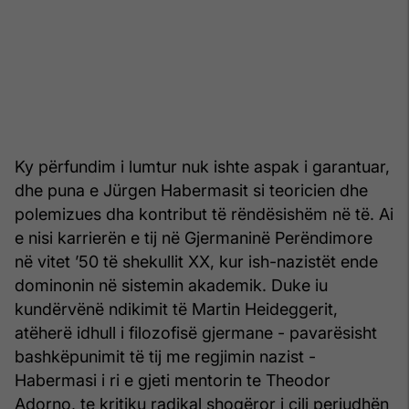
Ky përfundim i lumtur nuk ishte aspak i garantuar,
dhe puna e Jürgen Habermasit si teoricien dhe
polemizues dha kontribut të rëndësishëm në të. Ai
e nisi karrierën e tij në Gjermaninë Perëndimore
në vitet ’50 të shekullit XX, kur ish-nazistët ende
dominonin në sistemin akademik. Duke iu
kundërvënë ndikimit të Martin Heideggerit,
atëherë idhull i filozofisë gjermane - pavarësisht
bashkëpunimit të tij me regjimin nazist -
Habermasi i ri e gjeti mentorin te Theodor
Adorno, te kritiku radikal shoqëror i cili periudhën