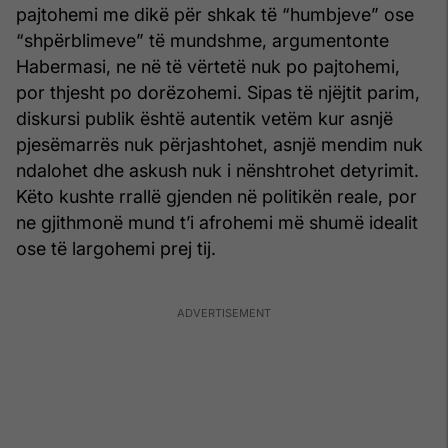
pajtohemi me dikë për shkak të “humbjeve” ose
“shpërblimeve” të mundshme, argumentonte
Habermasi, ne në të vërtetë nuk po pajtohemi,
por thjesht po dorëzohemi. Sipas të njëjtit parim,
diskursi publik është autentik vetëm kur asnjë
pjesëmarrës nuk përjashtohet, asnjë mendim nuk
ndalohet dhe askush nuk i nënshtrohet detyrimit.
Këto kushte rrallë gjenden në politikën reale, por
ne gjithmonë mund t’i afrohemi më shumë idealit
ose të largohemi prej tij.