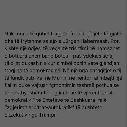
Nuk mund të quhet tragjedi fundi i një jete të gjatë
dhe të frytshme sa ajo e Jürgen Habermasit. Por,
kishte një ndjesi të veçantë trishtimi në homazhet
e botuara anembanë botës - pas vdekjes së tij -
të cilat dukeshin sikur simbolizonin vetë gjendjen
tragjike të demokracisë. Në një nga paraqitjet e tij
të fundit publike, në Munih, në nëntor, ai mbajti një
fjalim duke vajtuar “çmontimin tashmë pothuajse
të pakthyeshëm të regjimit më të vjetër liberal-
demokratik,” të Shteteve të Bashkuara, falë
“zgjerimit arbitrar-autokratik” të pushtetit
ekzekutiv nga Trumpi.