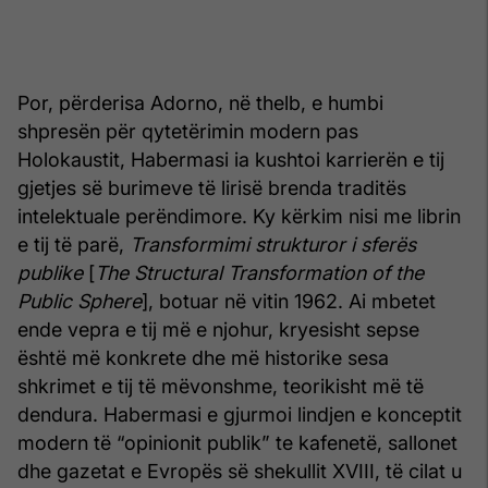
Por, përderisa Adorno, në thelb, e humbi
shpresën për qytetërimin modern pas
Holokaustit, Habermasi ia kushtoi karrierën e tij
gjetjes së burimeve të lirisë brenda traditës
intelektuale perëndimore. Ky kërkim nisi me librin
e tij të parë,
Transformimi strukturor i sferës
publike
[
The Structural Transformation of the
Public Sphere
], botuar në vitin 1962. Ai mbetet
ende vepra e tij më e njohur, kryesisht sepse
është më konkrete dhe më historike sesa
shkrimet e tij të mëvonshme, teorikisht më të
dendura. Habermasi e gjurmoi lindjen e konceptit
modern të “opinionit publik” te kafenetë, sallonet
dhe gazetat e Evropës së shekullit XVIII, të cilat u