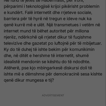
Në fund të jetës së Habermasit, për ironi,
përparimi i teknologjisë krijoi pikërisht problemin
e kundërt. Falë internetit dhe rrjeteve sociale,
barriera për të hyrë në tregun e ideve nuk ka
qenë kurrë më e ulët. Një transmetues i vetëm në
internet mund të bëhet autoritet për miliona
njerëz, ndërkohë që rrjetet dikur të fuqishme
televizive dhe gazetat po luftojnë për të mbijetuar.
Ky do të duhej të ishte bekim për komunikimin
dhe, në ditët e hershme të internetit, shumë
idealistë mendonin se kështu do të ndodhte.
Atëherë, pse kjo mbingarkesë diskursi doli të
ishte më e dëmshme për demokracinë sesa kishte
qenë dikur mungesa e tij?