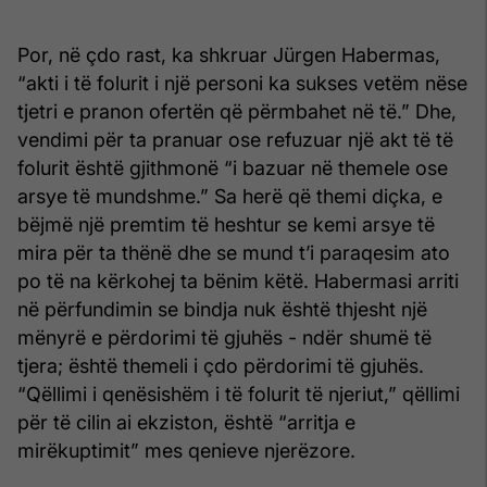
Por, në çdo rast, ka shkruar Jürgen Habermas,
“akti i të folurit i një personi ka sukses vetëm nëse
tjetri e pranon ofertën që përmbahet në të.” Dhe,
vendimi për ta pranuar ose refuzuar një akt të të
folurit është gjithmonë “i bazuar në themele ose
arsye të mundshme.” Sa herë që themi diçka, e
bëjmë një premtim të heshtur se kemi arsye të
mira për ta thënë dhe se mund t’i paraqesim ato
po të na kërkohej ta bënim këtë. Habermasi arriti
në përfundimin se bindja nuk është thjesht një
mënyrë e përdorimi të gjuhës - ndër shumë të
tjera; është themeli i çdo përdorimi të gjuhës.
“Qëllimi i qenësishëm i të folurit të njeriut,” qëllimi
për të cilin ai ekziston, është “arritja e
mirëkuptimit” mes qenieve njerëzore.