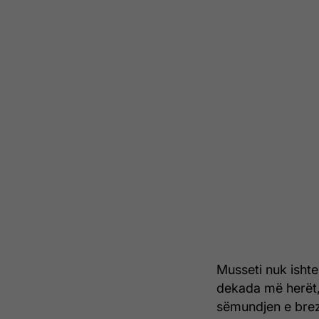
Musseti nuk ishte 
dekada më herët,
sëmundjen e brezi