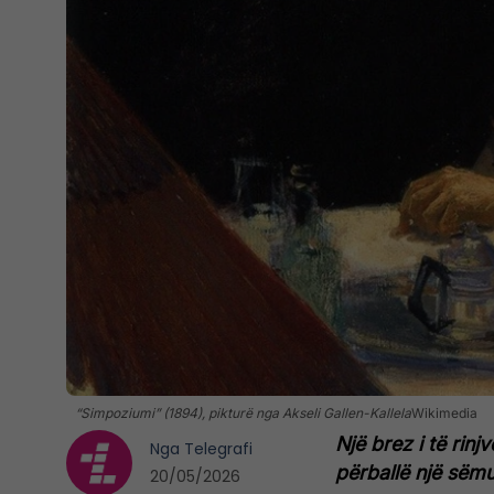
“Simpoziumi” (1894), pikturë nga Akseli Gallen-Kallela
Wikimedia
Një brez i të rin
Nga
Telegrafi
përballë një sëm
20/05/2026