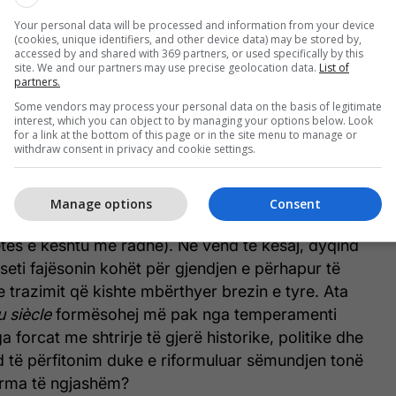
me:
le mal du siècle
(përkthyer fjalë për fjalë,
Your personal data will be processed and information from your device
llit”).
(cookies, unique identifiers, and other device data) may be stored by,
accessed by and shared with 369 partners, or used specifically by this
site. We and our partners may use precise geolocation data.
List of
partners.
esh ndiejnë se po jetojmë në kohë të
 shënuar - ndër të tjera realitete thellësisht
Some vendors may process your personal data on the basis of legitimate
interest, which you can object to by managing your options below. Look
teligjenca artificiale [IA], pabarazia në rritje, lufta
for a link at the bottom of this page or in the site menu to manage or
withdraw consent in privacy and cookie settings.
ë klimatike që po afrohet. Megjithatë, qëndrimet
ës së lumturisë dhe ankthit shpesh e minimizojnë
gjerë sociopolitik, duke ia ngarkuar përgjegjësinë
Manage options
Consent
tikojë ndërgjegjësimin e plotë, të kultivojë ekuilibrin
tës e kështu me radhë). Në vend të kësaj, dyqind
eti fajësonin kohët për gjendjen e përhapur të
trazimit që kishte mbërthyer brezin e tyre. Ata
 siècle
formësohej më pak nga temperamenti
a forcat me shtrirje të gjerë historike, politike dhe
d të përfitonim duke e riformuluar sëmundjen tonë
erma të ngjashëm?