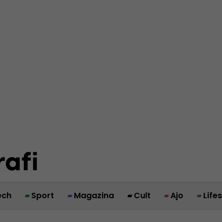
ech
Sport
Magazina
Cult
Ajo
Life