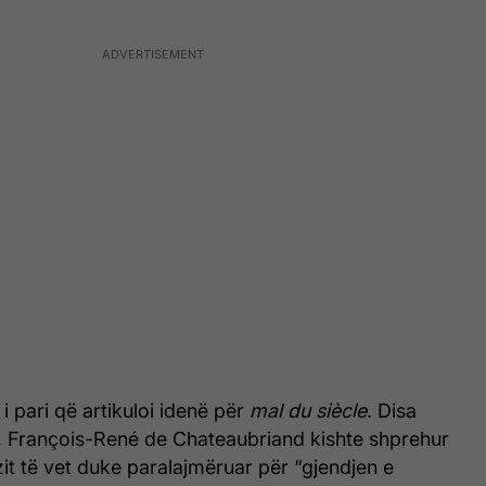
i pari që artikuloi idenë për
mal du siècle
. Disa
 François-René de Chateaubriand kishte shprehur
t të vet duke paralajmëruar për “gjendjen e