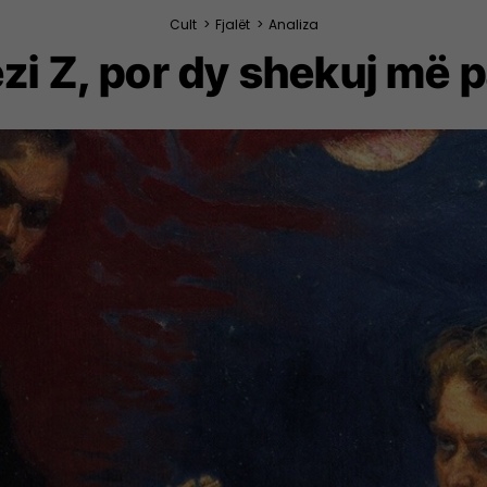
Cult
>
Fjalët
>
Analiza
zi Z, por dy shekuj më 