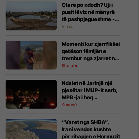
Çfarë po ndodh? Uji i
pusit lëviz në mënyrë
të pashpjegueshme -
banorët në Indi të
Virale
habitur
Momenti kur zjarrfikësi
qetëson fëmijën e
trembur nga zjarret në
Mallakastër,
Shqipëri
evakuohen banorët
Ndalet në Jarinjë një
pjesëtar i MUP-it serb,
MPB-ja i heq
shtetësinë e Kosovës
Kosovë
“Varet nga SHBA”,
Irani vendos kushte
për rihapjen e Hormuzit