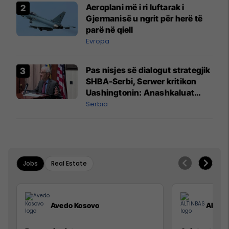
Aeroplani më i ri luftarak i
Gjermanisë u ngrit për herë të
parë në qiell
Evropa
Pas nisjes së dialogut strategjik
SHBA-Serbi, Serwer kritikon
Uashingtonin: Anashkaluat
Banjskën, sulmin ndaj KFOR-it
Serbia
dhe rrëmbimin e Policëve të
Kosovës
Jobs
Real Estate
Avedo Kosovo
ALTIN