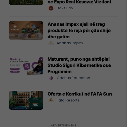
ne Expo Real Kosova: Vizitoni
shtandin dhe zbuloni
Baks Bay
mundësitë e investimit
Ananas Impex sjell në treg
produkte të reja për çdo shije
dhe gatim
Ananas Impex
Maturant, puno nga shtëpia!
Studio Siguri Kibernetike ose
Programim
Cacttus Education
Oferta e Korrikut në FAFA Sun
Fafa Resorts