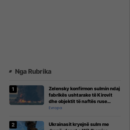
Nga Rubrika
Zelensky konfirmon sulmin ndaj
fabrikës ushtarake të Kirovit
dhe objektit të naftës ruse
1,350 km larg kufirit të Ukrainës
Evropa
Ukrainasit kryejnë sulm me