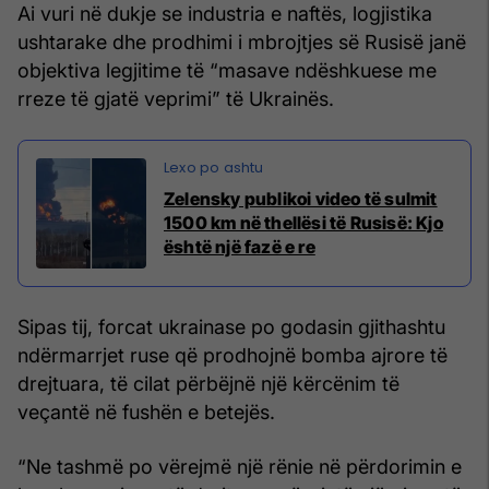
Ai vuri në dukje se industria e naftës, logjistika
ushtarake dhe prodhimi i mbrojtjes së Rusisë janë
objektiva legjitime të “masave ndëshkuese me
rreze të gjatë veprimi” të Ukrainës.
Zelensky publikoi video të sulmit
1500 km në thellësi të Rusisë: Kjo
është një fazë e re
Sipas tij, forcat ukrainase po godasin gjithashtu
ndërmarrjet ruse që prodhojnë bomba ajrore të
drejtuara, të cilat përbëjnë një kërcënim të
veçantë në fushën e betejës.
“Ne tashmë po vërejmë një rënie në përdorimin e