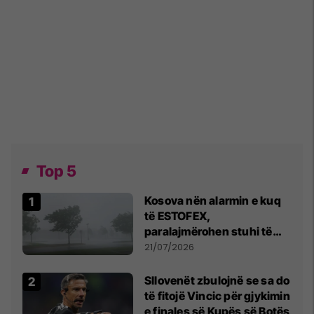
Top 5
Kosova nën alarmin e kuq
të ESTOFEX,
paralajmërohen stuhi të
fuqishme me breshër dhe
21/07/2026
erëra të forta
Sllovenët zbulojnë se sa do
të fitojë Vincic për gjykimin
e finales së Kupës së Botës