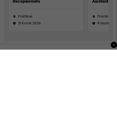
Recepsioniste
Asistente e S
Prishtinë
Prishtinë
31 Korrik 2026
8 Gusht 20
×