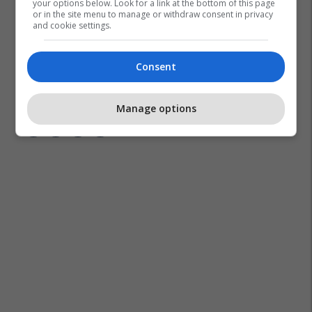
your options below. Look for a link at the bottom of this page
or in the site menu to manage or withdraw consent in privacy
and cookie settings.
Ukraina
Kriza Në Ukrainë
Lufta Në Ukrainë
Rusia
Consent
Volodymyr Zelensky
Manage options