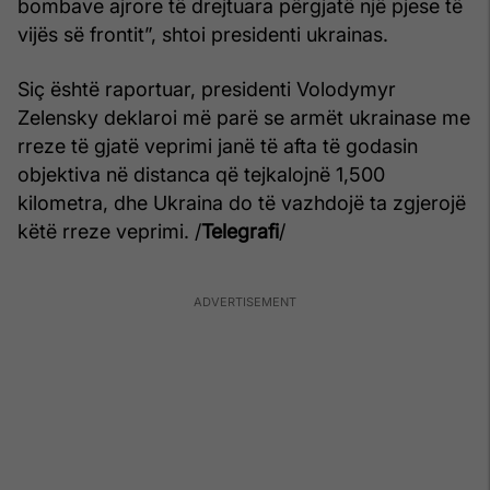
bombave ajrore të drejtuara përgjatë një pjese të
vijës së frontit”, shtoi presidenti ukrainas.
Siç është raportuar, presidenti Volodymyr
Zelensky deklaroi më parë se armët ukrainase me
rreze të gjatë veprimi janë të afta të godasin
objektiva në distanca që tejkalojnë 1,500
kilometra, dhe Ukraina do të vazhdojë ta zgjerojë
këtë rreze veprimi. /
Telegrafi
/