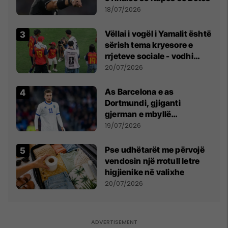
18/07/2026
Vëllai i vogël i Yamalit është
sërish tema kryesore e
rrjeteve sociale - vodhi
vëmendjen pas finales së
20/07/2026
Kupës së Botës
As Barcelona e as
Dortmundi, gjiganti
gjerman e mbyllë
marrëveshjen për Fisnik
19/07/2026
Asllanin
Pse udhëtarët me përvojë
vendosin një rrotull letre
higjienike në valixhe
20/07/2026