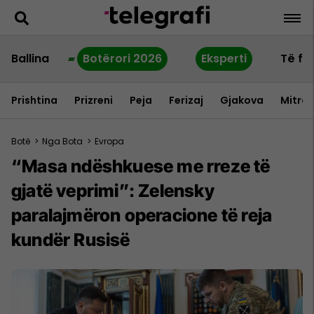
Ballina
Botërori 2026
Eksperti
Të fu
Prishtina
Prizreni
Peja
Ferizaj
Gjakova
Mitrov
Botë
>
Nga Bota
>
Evropa
“Masa ndëshkuese me rreze të
gjatë veprimi”: Zelensky
paralajmëron operacione të reja
kundër Rusisë