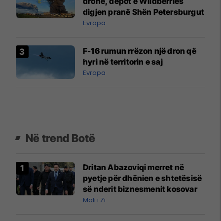
dronë, depot e Wildberries
digjen pranë Shën Petersburgut
Evropa
F-16 rumun rrëzon një dron që
hyri në territorin e saj
Evropa
Në trend Botë
Dritan Abazoviqi merret në
pyetje për dhënien e shtetësisë
së nderit biznesmenit kosovar
Mali i Zi