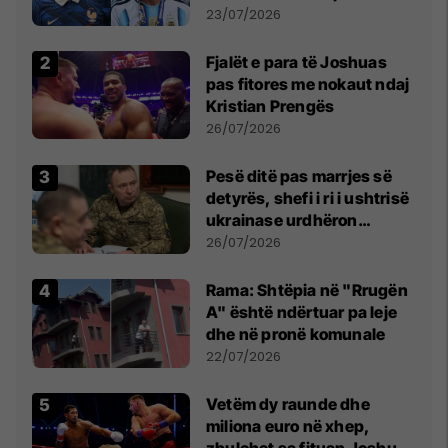
Botës, Messi mbetet i dyti
23/07/2026
Fjalët e para të Joshuas
pas fitores me nokaut ndaj
Kristian Prengës
26/07/2026
Pesë ditë pas marrjes së
detyrës, shefi i ri i ushtrisë
ukrainase urdhëron
kontroll të madh
26/07/2026
Rama: Shtëpia në "Rrugën
A" është ndërtuar pa leje
dhe në pronë komunale
22/07/2026
Vetëm dy raunde dhe
miliona euro në xhep,
zbulohet sa fituan Joshua