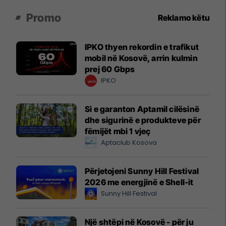
Promo
Reklamo këtu
IPKO thyen rekordin e trafikut
mobil në Kosovë, arrin kulmin
prej 60 Gbps
IPKO
Si e garanton Aptamil cilësinë
dhe sigurinë e produkteve për
fëmijët mbi 1 vjeç
Aptaclub Kosova
Përjetojeni Sunny Hill Festival
2026 me energjinë e Shell-it
Sunny Hill Festival
Një shtëpi në Kosovë - për ju