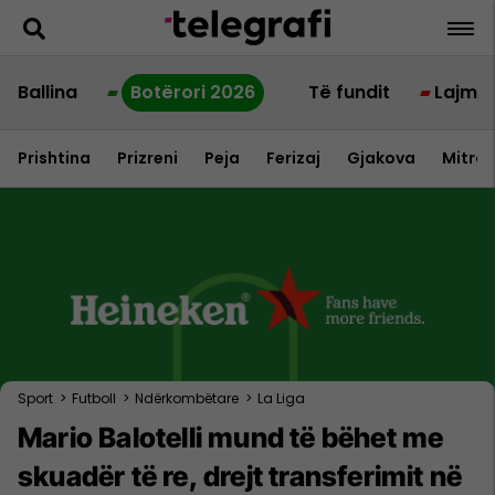
Ballina
Botërori 2026
Të fundit
Lajme
Prishtina
Prizreni
Peja
Ferizaj
Gjakova
Mitrov
Sport
>
Futboll
>
Ndërkombëtare
>
La Liga
Mario Balotelli mund të bëhet me
skuadër të re, drejt transferimit në