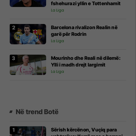
fshehurazi yllin e Tottenhamit
La Liga
Barcelona rivalizon Realin në
garë për Rodrin
La Liga
Mourinho dhe Reali në dilemë:
Ylli i madh drejt largimit
La Liga
Në trend Botë
Sërish kërcënon, Vuçiq para