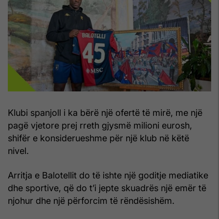
Klubi spanjoll i ka bërë një ofertë të mirë, me një
pagë vjetore prej rreth gjysmë milioni eurosh,
shifër e konsiderueshme për një klub në këtë
nivel.
Arritja e Balotellit do të ishte një goditje mediatike
dhe sportive, që do t’i jepte skuadrës një emër të
njohur dhe një përforcim të rëndësishëm.