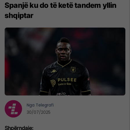
Spanjë ku do të ketë tandem yllin
shqiptar
Nga
Telegrafi
30/07/2025