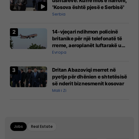
ushtarëve: Kurrë mos e harroni,
'Kosova është pjesë e Serbisë'
Serbia
14-vjeçari ndihmon policinë
britanike për një telefonatë të
rreme, aeroplanët luftarakë u
ngritën në ajër për të
Evropa
interceptuar fluturaken e Qatar
Airways që po shkonte drejt
Dritan Abazoviqi merret në
Mançesterit
pyetje për dhënien e shtetësisë
së nderit biznesmenit kosovar
Mali i Zi
Jobs
Real Estate